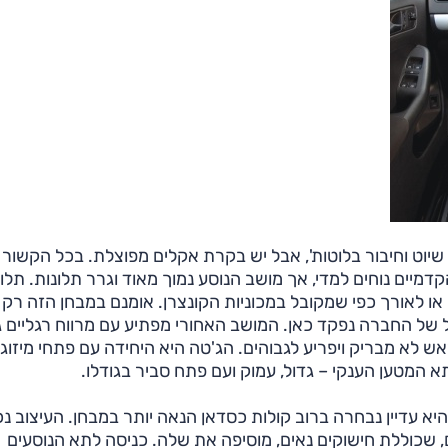
יוט וחיבור בלוטות', אבל יש בקרת אקלים מפוצלת. בכל הקשור
דמיים נוחים למדי, אך מושב הנוסע נמוך מאוד וגרר תלונות. תלו
 או לאורך כפי שמקובל במכוניות הקונצרן. אומנם במבחן הזה רק 
ובל של החברה נפקד כאן. המושב האחורי מפתיע עם מרווח רגליים ג
ש לא מבריק ויפריע לגבוהים. הג'טה היא היחידה עם פתחי מיזוג
א המטען הענקי – גדול, עמוק ועם פתח סביר בגודלו.
 עדיין נבחרה ברוב קולות כסדאן הנאה יותר במבחן. העיצוב נכו
, שכוללת חישוקים נאים, מוסיפה את שלה. כניסה לתא הנוסעים