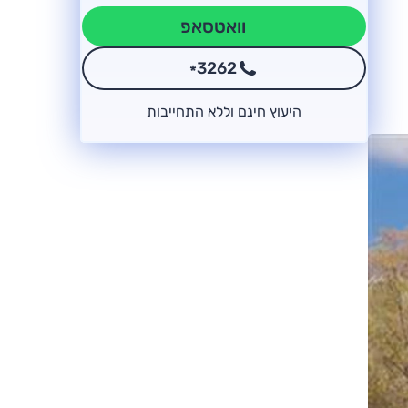
וואטסאפ
3262
*
היעוץ חינם וללא התחייבות