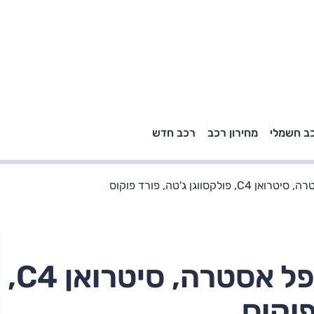
טויוטה ראב 4, קיה
ב חשמלי
מחירון רכב
רכב חדש
רכבי הסלב
ספורטאז' לונג ויונדאי
"הצל"
טוסון לונג ראש בראש: על
הנייר ועל הכביש
סווגן ג'טה, פורד פוקוס
משפחתיות חזקות: אופל אסטרה, סיטרואן C4,
פוקוס