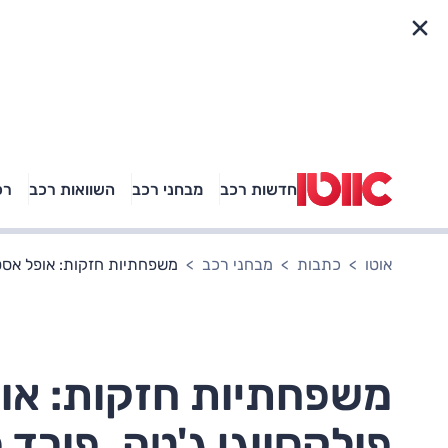
פריט מהיר
חדשות רכב
מבחני רכב
השוואות רכב
רכ
באיזה רכב פנאי נוסעת
אגם בוחבוט?
אוטו
כתבות
מבחני רכב
משפחתיות חזקות: אופל אסטרה, סיטרואן C4, פולק
פולקסווגן ג'טה, פורד 