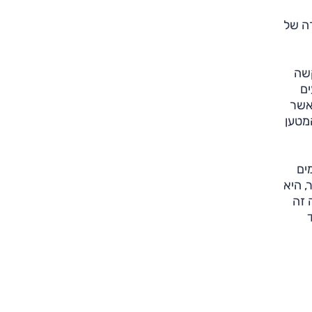
תאורה של
צת קשה
ים
אשר
מטען
ים
, היא
 זה