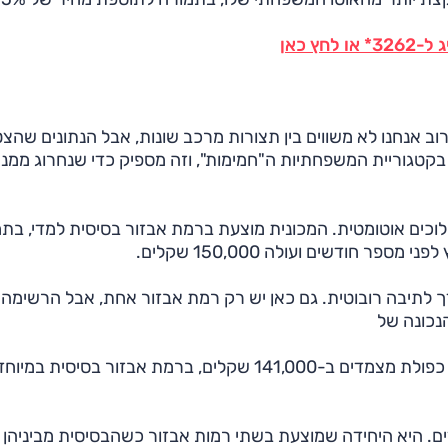
ץ כאן
לרוב אנחנו לא משווים בין תצורות מרכב שונות, אבל הנתונים שהצ
" בקטגוריית המשפחתיות ה"חמימות", וזה מספיק כדי שנחרוג ממנה
 המשודך לתיבת הילוכים אוטומטית. המכונית מוצעת ברמת אבזור בסיסית למדי, ב
נוע 1.6 ליטר טורבו המשודך לתיבה רובוטית. גם כאן יש רק רמת אבזור אחת, אבל הרשימה
למבחן שלנו היא גרסת האמצע, 1.4 ליטר טורבו עם תיבה כפולת מצמדים ב-141,000 שקלים, ברמת אבזור בסיסית במיו
מצמדים. היא היחידה שמוצעת בשתי רמות אבזור כשהבסיסית מביניהן 