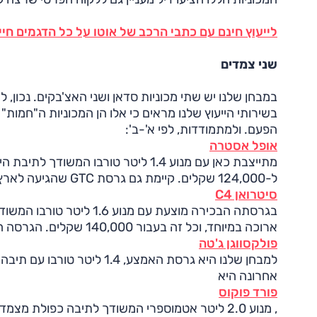
לייעוץ חינם עם כתבי הרכב של אוטו על כל הדגמים חייג ל-3262* או לח
שני צמדים
במבחן שלנו יש שתי מכוניות סדאן ושני האצ'בקים. נכון, 
בשירותי הייעוץ שלנו מראים כי אלו הן המכוניות ה"חמות
הפעם. ולמתמודדות, לפי א'-ב':
אופל אסטרה
מתייצבת כאן עם מנוע 1.4 ליטר טורבו
ל-124,000 שקלים. קיימת גם גרסת GTC שהגיעה לארץ לפני מספר חודשים ועולה 150,000 שקלים.
סיטרואן C4
בגרסתה הבכירה מוצעת עם מ
ארוכה במיוחד, וכל זה בעבור 140,000 שקלים. הגרסה הנכונה של
פולקסווגן ג'טה
אחרונה היא
פורד פוקוס
, מנוע 2.0 ליטר אטמוספרי המשודך לתיבה כפולת 