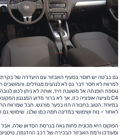
גם בג'טה יש חוסר בסעיף האבזור עם היעדרה של בקרת ש
למרווח לא חסר דבר גם לא לנהגים מגודלים, והמושבים הק
נוספת הופנתה אל משענת היד, אותה לא ניתן לכוון לגובה
C4 מציעה אופציה כזו, אך לא ברור מדוע המנגנון המק
במיוחד, הטוב בחבורה הזו בפער מורגש. חבל שמרווח הרא
לאחור – נוח ושימושי במדינה חמה כמו שלנו. שימושי גם ת
הפוקוס היא מכונית פחות נאה בגרסת הסדאן שלה, אבל היא
ומעודכן ורמת האבזור הבכירה של רכב ההדגמה, טיטניום