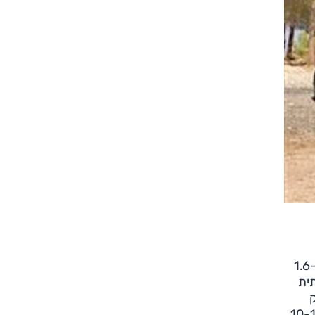
משפחתיות 2.0 ליטר היו פעם נחלתו של הלקוח הפרטי בלבד בשל שווי השימוש, שהיה גבוה משמעותית משל משפחתית ה-1.6
ית