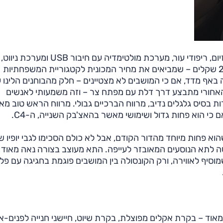
רכב ההדגמה צויד בשפע תוספות בתשלום – חישוקי מגנזיום, ריפודי עור, מערכת מולטימדיה עם חיבור USB ומערכת ניווט,
מצלמה וחיישני חנייה אחוריים וצבע מטאלי. סה"כ 24,000 שקלים – שמביאים את מחיר המכונית לקטגוריית המשפחתיות
 באף מדד, אם כי המושבים לא מצטיינים – חלק מהבוחנים הלינו 
האחורי מתבצע דרך דלת עם מפתח צר – וזה משמעותי לאנשים
ת בסיס גלגלים נדיב, מרווח הברכיים גבולי. מרווח הראש טוב מא
י הוא פחות גדול ושימושי מאשר בהאצ'בק השנייה, ה-C4.
 הסכימו שהוא פחות מיוחד מהדור הקודם, אבל לא כולם הסכימו לגבי יופיו 
ה לתא הנוסעים המאובזר לעייפה. התא מעוצב בצורה נאה מאוד ו
וסיף לאווירה, ורק הקונסולה בין המושבים פוגמת בחגיגה עם פל
מאוד – בקרת אקלים מפוצלת, בקרת שיוט, חיישני חנייה לפנים-אח