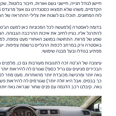
לוח המחוונים. תוכלו גם לשנות את צלילי ההתראה של המכ
להתרגל אליו. נציין לחיוב את איכות ההרכבה הגבוהה. המו
שפע של מרווח. התחושה במושב האחורי מעט צפופה, למר
באסטרה ורק במרחב לכפות הרגליים נרשמת צפיפות. יש 
מפתיע בגודלו ובעל מבנה שימושי.
עיצובה של הג'טה זכה לתגובות מעורבות גם כן. מלפנים
הבכירים מגיעים עם גריל כסוף) שגורם לה להיראות יותר 
נאה יותר ומרגישה מכובדת יותר מהאחרות. מעט מוזר למ
כך בבסיס, אבל היא זולה יותר) שגורמים לה להיראות פש
נאה. קיבלנו רכב הדגמה עם פנים שחור שנראה נאה יותר