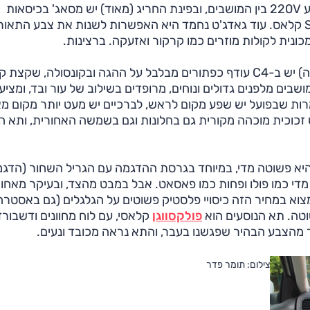
חיישן לגודל חנייה, חיישני גשם ואורות, חיבור בלוטות', שקע 220V בין המושבים, ובפינת החריג (מאוד) יש מסאג' בכיסאות
הקדמיים, משהו שלא תמצאו כסטנדרט גם אצל מרצדס S קלאס. עוד גאדג'ט נחמד היא האפשרות לשנות את צבע ה
ונית לקולות מוזרים כמו קרקור ואזעקה. ברצינות.
בדומה לאסטרה (ולמעשה לכל המכוניות כאן למעט הג'טה) יש ב-C4 עודף כפתורים מבלבל על ההגה ובקונסולה, שק
שבים מלפנים גדולים ונוחים, מרופדים בשילוב של עור ובד, ומציע
ות שבפועל יש שפע מקום לראש, לברכיים יש מעט יותר מקום מ
זכוכית מוכהה מקורית גם בחלונות וגם בשמשה האחורית, ותא ה
 היא פשוטה מדי, במיוחד בגרסת ההדגמה עם הגריל השחור (הדגמ
מדי כמו פולו ופחות כמו פאסאט. אבל במבט מהצד, ובעיקר מאחור
צוא במחיר הזה כיסויי פלסטיק פשוטים על הגלגלים (גם באסטרה
וטה. תא הנוסעים הוא
פולקסווגן
קלאסי, עם לוח מחוונים ודשבורד
 מהצבע הבהיר שפגשנו בעבר, והתא נראה מכובד ונעים.
צילום: תומר פדר