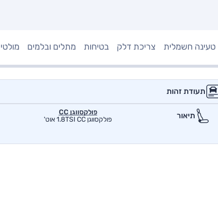
טעינה חשמלית
צריכת דלק
בטיחות
מתלים ובלמים
מולטי
תעודת זהות
פולקסווגן CC
תיאור
פולקסווגן 1.8TSI CC אוט'