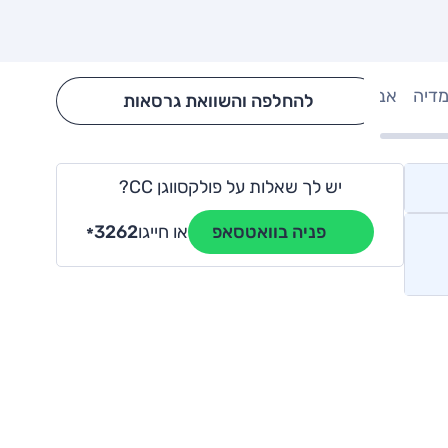
מדיה
אבזור
Hide config section
להחלפה והשוואת גרסאות
יש לך שאלות על פולקסווגן CC?
או חייגו
3262
פניה בוואטסאפ
*