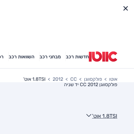
פריט מהיר
חדשות רכב
מבחני רכב
השוואות רכב
רכ
אוטו
פולקסווגן
CC
2012
1.8TSI אוט'
פולקסווגן CC 2012
יד שניה
1.8TSI אוט'