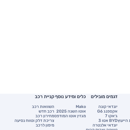
דגמים מובילים
כלים ומידע נוסף
קניית רכב
יונדאי קונה
Mako
השוואות רכב
אקספנג G6
אוטו השנה 2025
רכב חדש
ג׳אקו 7
מגזין אוטו המודפס
מחירון רכב
הייעוץ
BYD אטו 3
צריכת דלק וטווח נסיעה
יונדאי אלנטרה
מימון לרכב
טויוטה יאריס קרוס