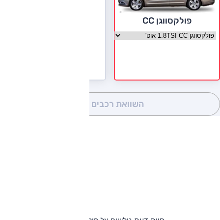
פולקסווגן CC
בחר גרסה פולקסווגן CC
השוואת רכבים
(0)