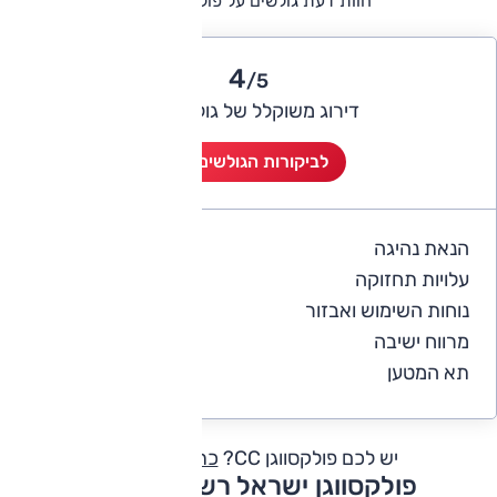
חוות דעת גולשים על פולקסווגן CC
4
/5
דירוג משוקלל של גולשי אוטו
לביקורות הגולשים (2)
הנאת נהיגה
4
עלויות תחזוקה
3
נוחות השימוש ואבזור
5
מרווח ישיבה
4.5
תא המטען
5
יש לכם פולקסווגן CC?
כתבו חוות דעת
פולקסווגן ישראל רשימת דגמים