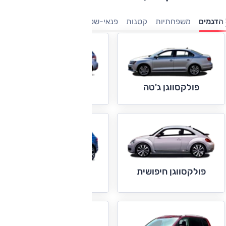
הדגמים
משפחתיות
קטנות
פנאי-שטח
מיניוונים
7 מושבים
מ
פולקסווגן גולף
פולקסווגן ג'טה
פולקסווגן חיפושית
פולקסווגן טוארג