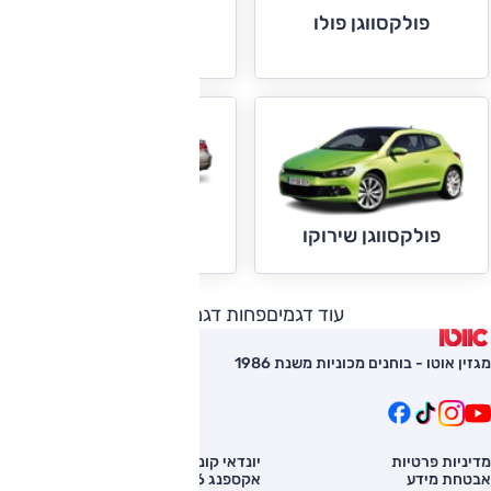
פולקסווגן פולו
פולקסווגן קאדי
פולקסווגן CC
פולקסווגן שירוקו
עוד דגמים
פחות דגמים
מגזין אוטו - בוחנים מכוניות משנת 1986
מדיניות פרטיות
יונדאי קונה
השוואת רכב
אבטחת מידע
אקספנג G6
רכב חדש