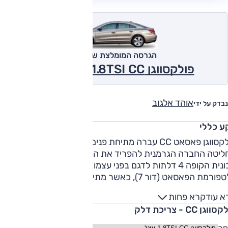
הגרסה המומלצת של אוטו
פולקסווגן 1.8TSI CC אוט' 2012
אוהד אלגוב
נבדק על ידי
ע כללי
פולקסווגן פאסאט CC עברה מתיחת פנים לקראת 2012, ובדרך
החליטה החברה הגרמנית להפריד את ה-CC מהפאסאט ולהפוך
מכונית הקופה 4 דלתות לדגם בפני עצמו. המכונית עדיין מבוססת ע
פלטפורמת הפאסאט (דור 7), כאשר מתיחת הפנים עצמה איננה
עותית, וכוללת בעיקר שינויים קוסמטיים לחרטום ולאחוריים
א עוד
קרא פחות
המקרב את העיצוב אל הקו הנוכחי של דגמי החברה. ה-CC מוצעת
וגן CC - צריכת דלק
יותר אבזור תקני מבעבר, שיכלול בין היתר תאורת בי-קסנון,
רכת התראה מפני הירדמות הנהג, מערכת שמע משודרגת, גג