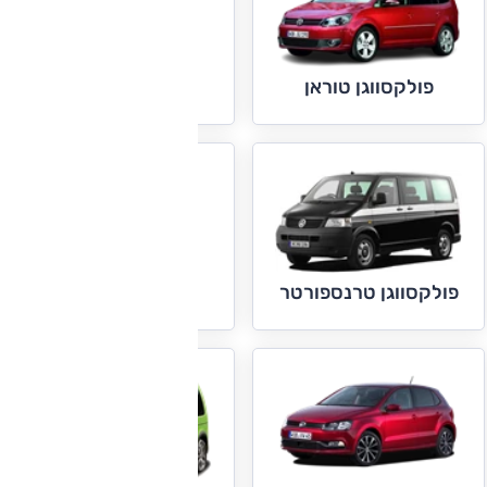
פולקסווגן טיגואן
פולקסווגן טוראן
פולקסווגן פאסאט
פולקסווגן טרנספורטר