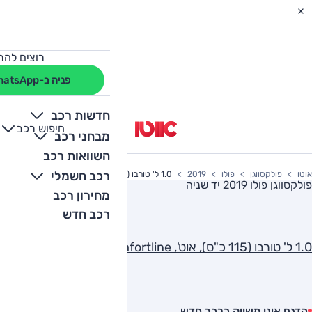
רוצים להת
פניה ב-WhatsApp
חדשות רכב
חיפוש רכב
+
-
מבחני רכב
השוואות רכב
רכב חשמלי
אוטו
פולקסווגן
פולו
2019
1.0 ל' טורבו (115 כ"ס), אוט', Comfortline
פולקסווגן פולו 2019
יד שניה
מחירון רכב
רכב חדש
1.0 ל' טורבו (115 כ"ס), אוט', Comfortline
הדגם אינו משווק כרכב חדש