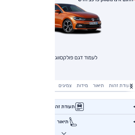
לעמוד דגם פולקסווגן פולו
תעודת זהות
תיאור
מידות
צמיגים
מנוע וביצועים
טעינה חשמל
תעודת זהות
תיאור