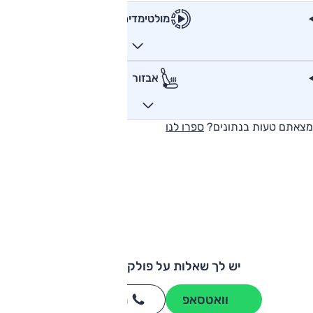
מולטימדיה
אבזור
מצאתם טעות בנתונים?
ספרו לנו
יש לך שאלות על פולקסווגן פולו?
וואטסאפ
חייגו
3262
*