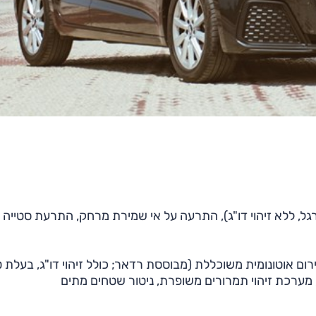
מ"ש; כולל זיהוי הולכי רגל, ללא זיהוי דו"ג), התרעה על אי שמירת מרחק, התרעת סטיי
119,00 שקלים) – בלימת חירום אוטונומית משוכללת (מבוססת רדאר; כולל זיהוי דו"ג, בעלת 