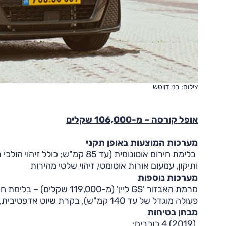
צילום: בני דויטש
אופל קורסה – מ-106,000 שקלים
מערכות המוצעות באופן תקני
בלימת חירום אוטונומית (עד 85 ק
ותיקון, עמעום אורות אוטומטי, זיהוי שלטי מהירות
מערכות נוספות
מרמת האבזור 'GS ליין' (מ-0
פעולה מוגדל של עד 140 קמ"ש), בקרת שיוט אדפטיבית, מערכת זיהוי תמרורים משופרת, ניטור שטחים מתים
מבחן בטיחות
(2019) 4 כוכבים;