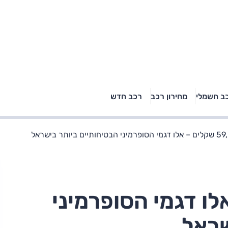
טויוטה ראב 4, קיה
ב חשמלי
מחירון רכב
רכב חדש
רכבי הסלב
ספורטאז' לונג ויונדאי
"הצל"
טוסון לונג ראש בראש: על
הנייר ועל הכביש
ם – אלו דגמי הסופרמיני
שראל