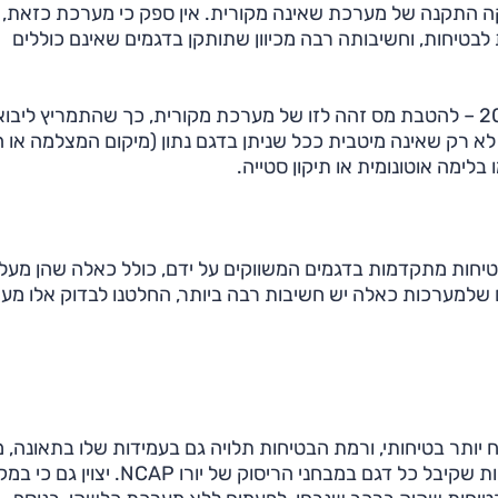
קה התקנה של מערכת שאינה מקורית. אין ספק כי מערכת כזאת,
לבטיחות, וחשיבותה רבה מכיוון שתותקן בדגמים שאינם כוללים
עם זאת, הבעיה היא שמערכת כזאת זכתה – עד סוף 2019 – להטבת מס זהה לזו של מערכת מקורית, כך שהתמריץ ל
א רק שאינה מיטבית ככל שניתן בדגם נתון (מיקום המצלמה או 
ימה אוטונומית או תיקון סטייה.
טיחות מתקדמות בדגמים המשווקים על ידם, כולל כאלה שהן מעל
ים שלמערכות כאלה יש חשיבות רבה ביותר, החלטנו לבדוק אלו מע
ח יותר בטיחותי, ורמת הבטיחות תלויה גם בעמידות שלו בתאונה, 
שמוצא ביטוי במבחני ריסוק. לכן הבאנו גם את ציון הבטיחות שקיבל כל דגם במבחני הריסוק של יורו 