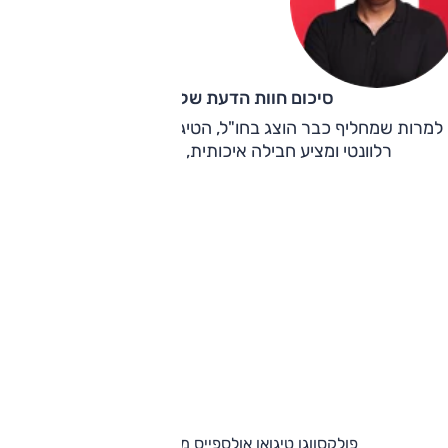
סיכום חוות הדעת של קינן כהן
למרות שמחליף כבר הוצג בחו"ל, הטיגואן אולספייס הוותיק עדיין
רלוונטי ומציע חבילה איכותית, מאוזנת ושימושית.
פולקסווגן טיגואן אולספייס מחירון וגרסאות