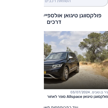
השוואת רכבים
(0)
פולקסווגן טיגואן אולספייס כתבות ומבחני
דרכים
ניר בן טובים , 03/07/2024
פולקסווגן טיגואן Allspace סופר לאחור
עוד כתבות
פחות מאמרים