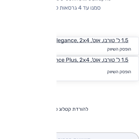
סמנו עד 4 גרסאות להשוואה
החזר חודשי
1.5 ל' טורבו, אוט', Elegance, 2x4
החל מ-₪
2,465
הופסק השיווק
1.5 ל' טורבו, אוט', Elegance Plus, 2x4
לקבלת הצעת
הופסק השיווק
מימון
להורדת קטלוג פולקסווגן טיגואן אולספייס