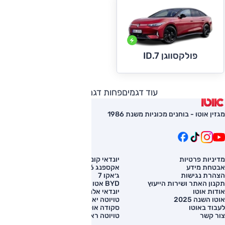
פולקסווגן ID.7
עוד דגמים
פחות דגמים
מגזין אוטו - בוחנים מכוניות משנת 1986
מדיניות פרטיות
יונדאי קונה
השוואת רכב
אבטחת מידע
אקספנג G6
רכב חדש
הצהרת נגישות
ג׳אקו 7
מחירון רכב
תקנון האתר ושירות הייעוץ
BYD אטו 3
מימון לרכב
אודות אוטו
יונדאי אלנטרה
אוטו השנה 2025
טויוטה יאריס קרוס
לעבוד באוטו
סקודה אוקטביה
צור קשר
טויוטה ראב 4