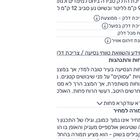
יכת הדלק סבירה ביחס למימדים ולמשקל: ממוצע המבחן עמד על
1 ק"מ לליטר.
כת דלק - ממוצעת
13.1
ק"מ/ליט
כת דלק בפועל
10.6
ק"מ/ליט
58
ח מכל דלק
ליט
ת זיהום אוויר
4
דע והשוואת טווחי נסיעה / צריכת דלק
חות והתנהגות
ות הנסיעה בעיר טובה למדי, אך במצב הבולמים הרך הם עלולים
ות "עסוקים" על פני שיבושים קטנים. בכבישים הבין-עירוניים
וחות משתפרת, אך המצב הרך לא מספיק מרוסן. רעשי הכביש
חרשים היטב, רעשי הרוח פחות. האולספייס מתנהל בכביש המפות
 שהוא נראה: סולידי, מפגין יכולת דינמית גבוהה, מוסיף אחיזה
א עוד
קרא פחות
ה. ההיגוי מדויק למדי והתגובות להפניה מדודות. משקל ההגה קל
ורה למחיר
 במצבי נהיגה רגילה, טוב יותר במצב 'ספורט'. לבלמים פעולה
יה והדרגתית.
יר אינו נמוך כמובן, וגילו של התכנון הבסיסי מורגש, אבל בהינתן
שטיגואן אולספייס מעניק והאופן בו הוא מבצע, וביחס למתחרים
בילים בשוק - הוא מציע תמורה בהחלט טובה.