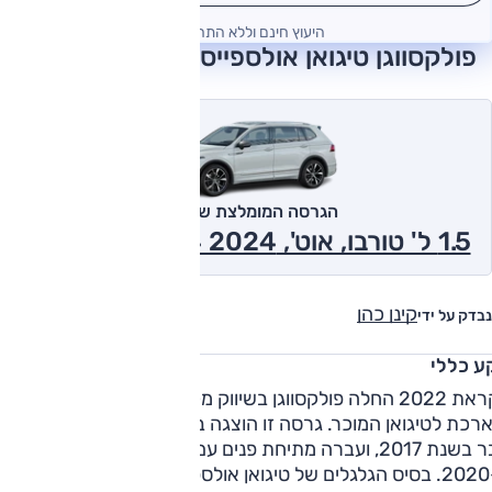
היעוץ חינם וללא התחייבות
פולקסווגן טיגואן אולספייס 2024 חוות דעת
הגרסה המומלצת של אוטו
1.5 ל' טורבו, אוט', Elegance, 2x4 2024
קינן כהן
נבדק על ידי
ע כללי
לקראת 2022 החלה פולקסווגן בשיווק מקומי של גרסת אולספייס
רכת לטיגואן המוכר. גרסה זו הוצגה באירופה ובארצות הברית
כבר בשנת 2017, ועברה מתיחת פנים עם יתר גרסאות הטיגואן
ב-2020. בסיס הגלגלים של טיגואן אולספייס הוא 279 ס"מ – גדול