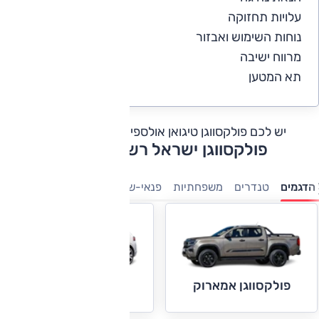
עלויות תחזוקה
3.3
נוחות השימוש ואבזור
4.3
מרווח ישיבה
5
תא המטען
3
יש לכם פולקסווגן טיגואן אולספייס?
כתבו חוות דעת
פולקסווגן ישראל רשימת דגמים
הדגמים
טנדרים
משפחתיות
פנאי-שטח
7 מושבים
מיניוונים
פולקסווגן אמארוק
פולקסווגן גולף