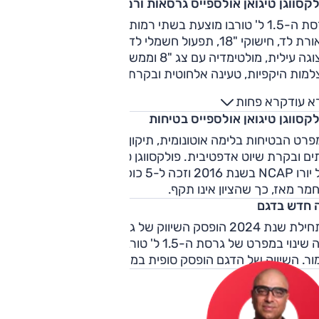
קסווגן טיגואן אולספייס גרסאות ורמות גימור
גרסת ה-1.5 ל' טורבו מוצעת בשתי רמות גימור. 'אלגנס', הכוללת
תאורת לד, חישוקי "18, תפעול חשמלי לדלת תא המטען, מפתח חכ
תצוגה עילית, מולטימדיה עם צג "8 וממשק קארפלי, מחוונים מוקרנ
למות היקפיות, טעינה אלחוטית ובקרת אקלים תלת-אזורית.
מת הגימור 'אלגנס פרמיום' מתווספים שליטה אלקטרונית בבולמי
א עוד
קרא פחות
הזעזועים, חישוקי "19, ריפוד עור ותפעול חשמלי למושבים הקדמיים
קסווגן טיגואן אולספייס בטיחות
אוורור.
רט הבטיחות בלימה אוטונומית, תיקון סטייה מנתיב, ניטור שטחי
ם ובקרת שיוט אדפטיבית. פולקסווגן טיגואן נבדק במבחן הריסוק
של יורו NCAP בשנת 2016 וזכה ל-5 כוכבים, אך פרוטוקול המבחן
מר מאז, כך שהציון אינו תקף.
 חדש בדגם
בתחילת שנת 2024 הופסק השיווק של גרסת ה-2.0 ל' טורבו. לא
היה שינוי במפרט של גרסת ה-1.5 ל' טורבו ששווקה בשתי רמות
ור. השיווק של הדגם הופסק סופית במהלך שנה זו.