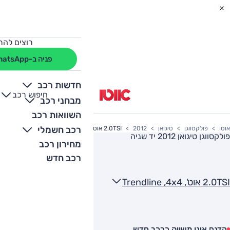
רוצים להת
פניה ב-WhatsApp
חדשות רכב
חיפוש רכב
+
-
מבחני רכב
השוואות רכב
רכב חשמלי
אוטו
פולקסווגן
טיגואן
2012
2.0TSI אוט', Trendline ,4x4
פולקסווגן טיגואן 2012
יד שניה
מחירון רכב
רכב חדש
2.0TSI אוט', Trendline ,4x4
הדגם אינו משווק כרכב חדש