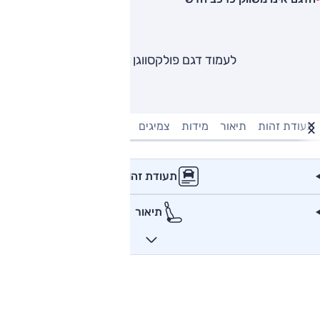
לעמוד דגם פולקסווגן טיגואן
תעודת זהות
תיאור
מידות
צמיגים
מנוע וביצועים
טעינה חשמל
תעודת זהות
תיאור