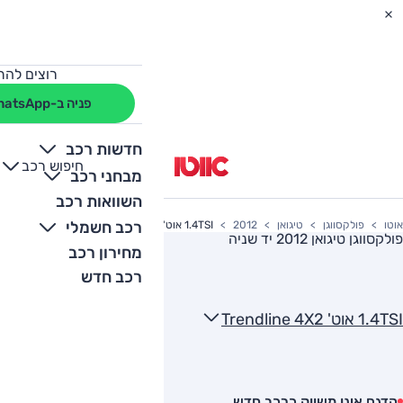
רוצים להת
פניה ב-WhatsApp
חדשות רכב
חיפוש רכב
+
-
מבחני רכב
השוואות רכב
רכב חשמלי
אוטו
פולקסווגן
טיגואן
2012
1.4TSI אוט' Trendline 4X2
פולקסווגן טיגואן 2012
יד שניה
מחירון רכב
רכב חדש
1.4TSI אוט' Trendline 4X2
הדגם אינו משווק כרכב חדש