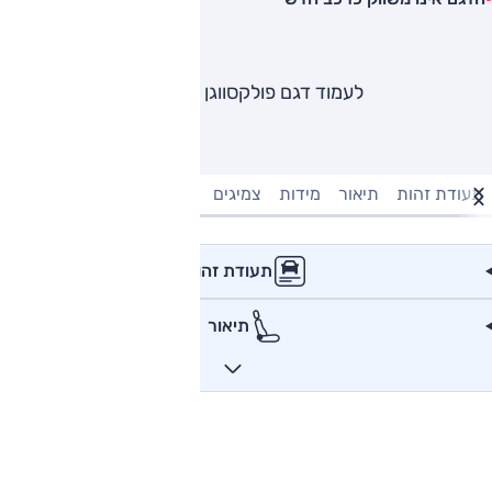
לעמוד דגם פולקסווגן טיגואן
תעודת זהות
תיאור
מידות
צמיגים
מנוע וביצועים
טעינה חשמל
תעודת זהות
תיאור