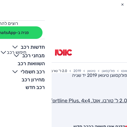
רוצים להת
פניה ב-WhatsApp
חדשות רכב
חיפוש רכב
+
-
מבחני רכב
השוואות רכב
רכב חשמלי
אוטו
פולקסווגן
טיגואן
2019
2.0 ל' טורבו, אוט', Comfortline Plus, 4x4
פולקסווגן טיגואן 2019
יד שניה
מחירון רכב
רכב חדש
2.0 ל' טורבו, אוט', Comfortline Plus, 4x4
הדגם אינו משווק כרכב חדש