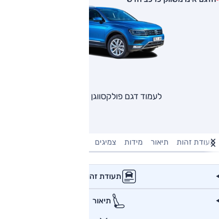
לעמוד דגם פולקסווגן טיגואן
תעודת זהות
תיאור
מידות
צמיגים
מנוע וביצועים
טעינה חשמל
תעודת זהות
תיאור