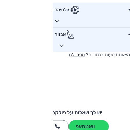
מולטימדיה
אבזור
מצאתם טעות בנתונים?
ספרו לנו
יש לך שאלות על פולקסווגן טיגואן?
וואטסאפ
חייגו
3262
*