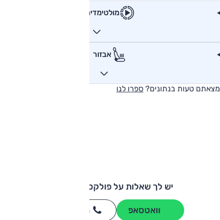
מולטימדיה
אבזור
מצאתם טעות בנתונים?
ספרו לנו
יש לך שאלות על פולקסווגן טוארג?
וואטסאפ
חייגו
3262
*