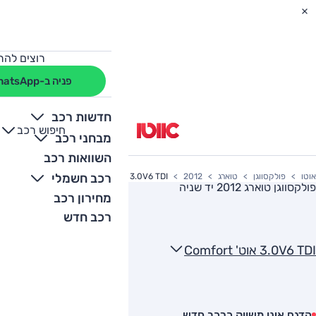
רוצים להת
פניה ב-WhatsApp
חדשות רכב
חיפוש רכב
+
-
מבחני רכב
השוואות רכב
רכב חשמלי
אוטו
פולקסווגן
טוארג
2012
3.0V6 TDI אוט' Comfort
פולקסווגן טוארג 2012
יד שניה
מחירון רכב
רכב חדש
3.0V6 TDI אוט' Comfort
הדגם אינו משווק כרכב חדש