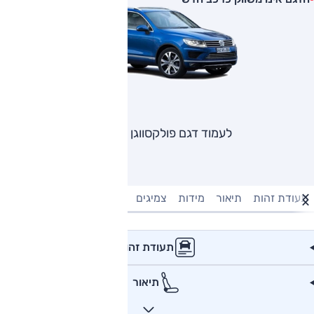
לעמוד דגם פולקסווגן טוארג
תעודת זהות
תיאור
מידות
צמיגים
מנוע וביצועים
טעינה חשמל
תעודת זהות
תיאור