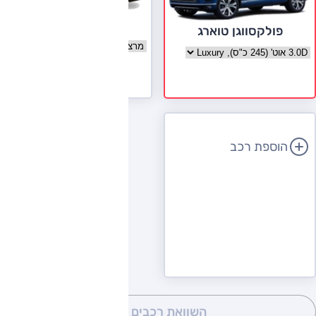
מרצדס GL קלאס
פולקסווגן טוארג
בחר גרסה מרצדס GL קלאס
בחר גרסה פולקסווגן טוארג
לעמוד הדגם
הוספת רכב
השוואת רכבים
(0)