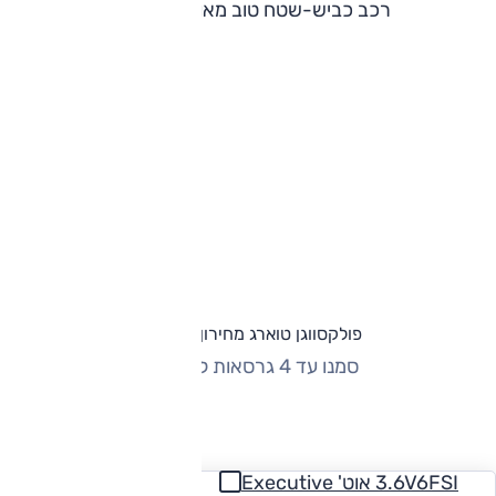
רכב כביש-שטח טוב מאוד, נעים ונוח.
פולקסווגן טוארג מחירון וגרסאות
סמנו עד 4 גרסאות להשוואה
החזר חודשי
3.6V6FSI אוט' Executive