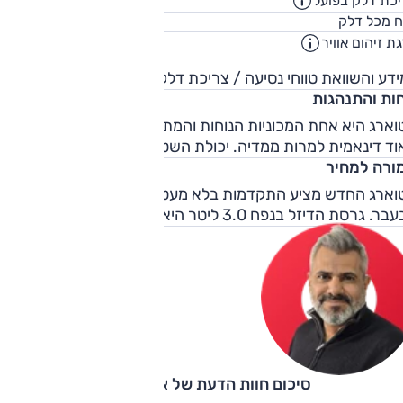
כת דלק בפועל
11.4
ק"מ/ליט
85
ח מכל דלק
ליט
ת זיהום אוויר
3
דע והשוואת טווחי נסיעה / צריכת דלק
חות והתנהגות
וארג היא אחת המכוניות הנוחות והמתנהגות בקטגוריה, ומרגישה
וד דינאמית למרות ממדיה. יכולת השטח טובה יחסית.
ורה למחיר
וארג החדש מציע התקדמות בלא מעט סעיפים, אך הוא יקר
. גרסת הדיזל בנפח 3.0 ליטר היא המומלצת בהיצע.
סיכום חוות הדעת של אוהד אלגוב