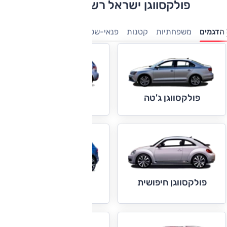
פולקסווגן ישראל רשימת דגמים
הדגמים
משפחתיות
קטנות
פנאי-שטח
מיניוונים
7 מושבים
מ
פולקסווגן גולף
פולקסווגן ג'טה
פולקסווגן חיפושית
פולקסווגן טוארג