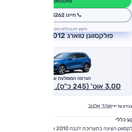
וואטסאפ
חייגו 3262
*
היעוץ חינם וללא התחייבות
פולקסווגן טוארג 2012 חוות דעת
הגרסה המומלצת של אוטו
3.0D אוט' (245 כ"ס), Luxury 2012
אוהד אלגוב
נבדק על ידי
ע כללי
פולקסווגן הציגה בתערוכת ז'נבה 2010 את הדור השני החדש של