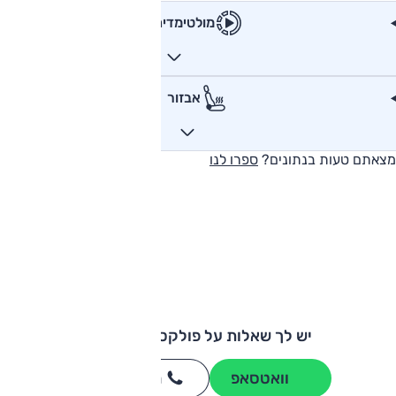
מולטימדיה
אבזור
מצאתם טעות בנתונים?
ספרו לנו
יש לך שאלות על פולקסווגן טוארג?
וואטסאפ
חייגו
3262
*