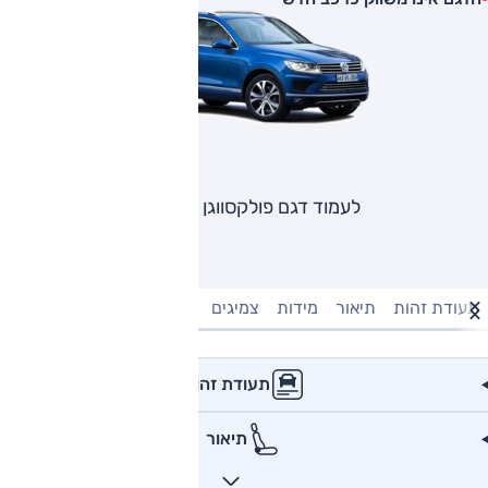
לעמוד דגם פולקסווגן טוארג
תעודת זהות
תיאור
מידות
צמיגים
מנוע וביצועים
טעינה חשמל
תעודת זהות
תיאור