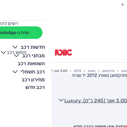
רוצים להת
פניה ב-WhatsApp
חדשות רכב
חיפוש רכב
+
-
מבחני רכב
השוואות רכב
רכב חשמלי
אוטו
פולקסווגן
טוארג
2012
3.0D אוט' (245 כ"ס), Luxury
פולקסווגן טוארג 2012
יד שניה
מחירון רכב
רכב חדש
3.0D אוט' (245 כ"ס), Luxury
הדגם אינו משווק כרכב חדש