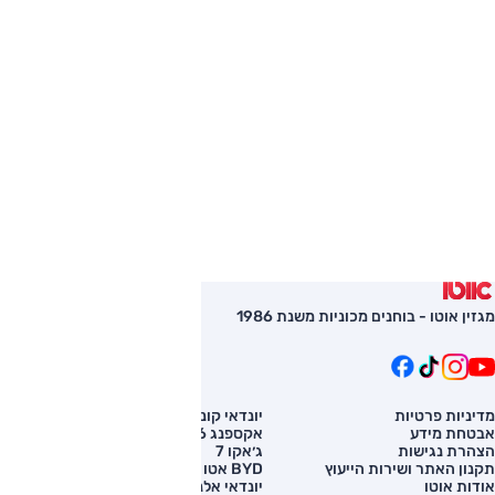
מגזין אוטו - בוחנים מכוניות משנת 1986
מדיניות פרטיות
יונדאי קונה
השוואת רכב
אבטחת מידע
אקספנג G6
רכב חדש
הצהרת נגישות
ג׳אקו 7
מחירון רכב
תקנון האתר ושירות הייעוץ
BYD אטו 3
מימון לרכב
אודות אוטו
יונדאי אלנטרה