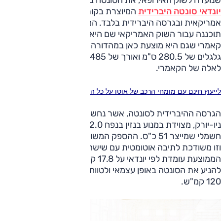
יונדאי סונטה היברידית
המיוצרת בקוריאה מגיעה הפעם בתקינה
אמריקאית ובגרסה היברידית בלבד. המשפחתית הגדולה הזו של יו
תוכננה עבור השוק האמריקאי שם היא מתחרה בין השאר בטויוטה
קאמרי שגם היא מוצעת כאן במהדורה היברידית בלבד. לסונטה ב
גלגלים של 280.5 ס"מ ואורך של 485 ס"מ, ומידות אלה קר
לאלה של הקאמרי.
לייעוץ חינם עם מומחי הרכב של אוטו על כל הדגמים חייג ל-3262* או לחץ כאן
הגרסה ההיברידית לסונטה, אשר נחשפה רק לפני חצי שנה בתער
ניו-יורק, מצוידת במנוע בנזין בנפח 2.0 ליטר
וזו משודכת לתיבה אוטומטית עם שישה הילוכים. צריכת הדלק
הממוצעת עומדת לפי יונדאי על 17.8 ק"מ לליטר. המנוע הח
להניע את הסונטה באופן עצמאי ולטווח מוגבל עד למהירות מרבית
120 קמ"ש.