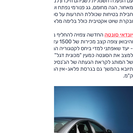
עם הפעלה חשמלית לשניהם וזיכרון למושב הנהג, מושבים מחוממ
מאחור, הגה מחומם, גג פנורמי נפתח ועוד. בנוסף תוצע המכונית ע
חבילת בטיחות שכוללת התרעות על סטייה מנתיב ורכב בשטח מת
ובקרת שיוט אקטיבית כולל בלימה מלאה למניעת תאונה.
יונדאי סונטה
החדשה צפויה להחליף בהדרגה את ה-i40
והיבואן צופה קצב מכירות של 1500 עד 2000 מכוני
- יעד שאפתני למדי ביחס לקטגוריה המצטמצמת. ביונדאי מתכוונ
למצב את הסונטה כמעין "מכונית דגל" כדי ליצור בסיס למיתוג מח
של המותג לקראת הגעתה של הג'נסיס הגדולה. הסונטה ההיבריד
ק"מ.