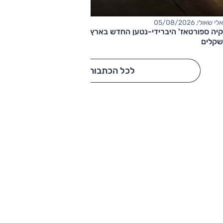
אלי שאולי, 05/08/2026
קיה ספורטאז' היברידי-נטען החדש בארץ – המחיר החל מ-220,000
שקלים
לכל הכתבות