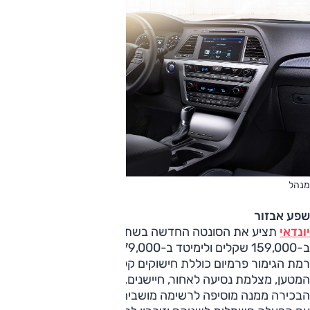
מנהל
שפע אבזור
יונדאי
תציע את הסונטה החדשה בשתי רמות גימור: פרמיום
ב-159,000 שקלים ולימיטד ב-179,000 שקלים.
רמת הגימור פרמיום כוללת חישוקים קלים, הפעלה חשמלית לדל
המטען, מצלמת נסיעה לאחור, חיישנים, מערכת מולטימדיה ועוד. ל
הבכירה ממנה מוסיפה לרשימה מושבים עור קדמיים מאווררים ומ