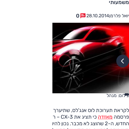
משמעותי
0
יואל פלרמן
28.10.2014
צילום: מנהל
לקראת תערוכת לוס אנג'לס, שתיערך ב-21-30 לנובמבר,
פרסמה
מאזדה
כי תציג את CX-3 – רכב פנאי מבוסס הסופרמיני
החדש, ה-2 שהוצג לא מכבר. נכון להיום, מדובר ברישום בלבד,