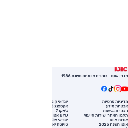
מגזין אוטו - בוחנים מכוניות משנת 1986
מדיניות פרטיות
יונדאי קונה
השוואת רכב
אבטחת מידע
אקספנג G6
רכב חדש
הצהרת נגישות
ג׳אקו 7
מחירון רכב
תקנון האתר ושירות הייעוץ
BYD אטו 3
מימון לרכב
אודות אוטו
יונדאי אלנטרה
אוטו השנה 2025
טויוטה יאריס קרוס