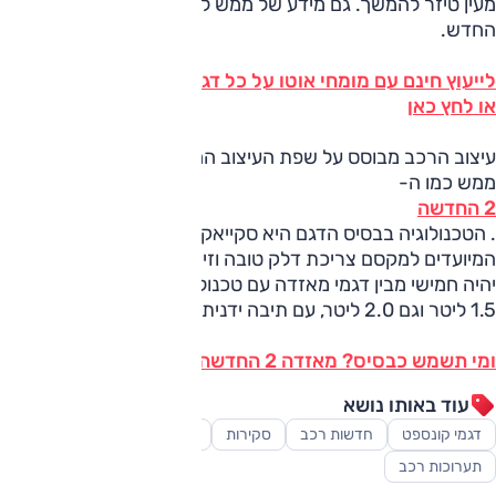
מעין טיזר להמשך. גם מידע של ממש לא נמסר לגבי הדגם
החדש.
לייעוץ חינם עם מומחי אוטו על כל דגמי מאזדה חייג ל-3262*
או לחץ כאן
עיצוב הרכב מבוסס על שפת העיצוב החדשה קודו (Kodo) –
ממש כמו ה-
2 החדשה
. הטכנולוגיה בבסיס הדגם היא סקייאקטיב; רצפה, מנועים ותיבות
המיועדים למקסם צריכת דלק טובה וזיהום אוויר מופחת. דגם זה
יהיה חמישי מבין דגמי מאזדה עם טכנולוגיה זו. מנועים צפויים יהיו
1.5 ליטר וגם 2.0 ליטר, עם תיבה ידנית או אוטומטית.
ומי תשמש כבסיס? מאזדה 2 החדשה כמובן
עוד באותו נושא
דגמי קונספט
חדשות רכב
סקירות
רכב פנאי-שטח
תערוכות רכב