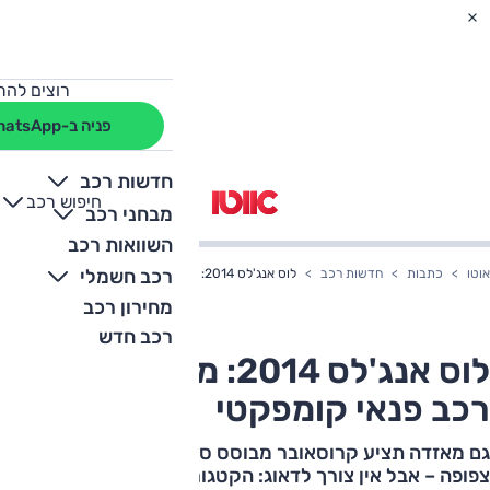
רוצים להת
פניה ב-WhatsApp
חדשות רכב
חיפוש רכב
+
-
מבחני רכב
השוואות רכב
רכב חשמלי
אוטו
כתבות
חדשות רכב
לוס אנג'לס 2014: מאזדה CX-3, רכב פנאי קומפקטי
מחירון רכב
רכב חדש
לוס אנג'לס 2014: מאזדה CX-3,
רכב פנאי קומפקטי
גם מאזדה תציע קרוסאובר מבוסס סופרמיני. התחרות נעשית
צפופה – אבל אין צורך לדאוג: הקטגוריה הזו רושמת גידול