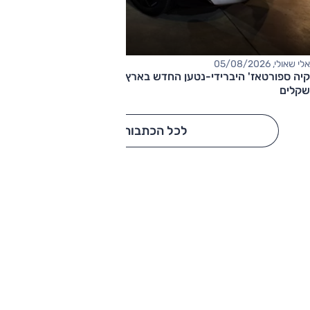
אלי שאולי, 05/08/2026
קיה ספורטאז' היברידי-נטען החדש בארץ – המחיר החל מ-220,000
שקלים
לכל הכתבות