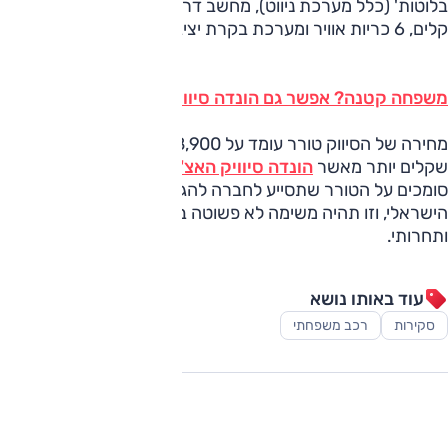
בלוטות' (כלל מערכת ניווט), מחשב דרך, בקרת אקלים, חישוקים
קלים, 6 כריות אוויר ומערכת בקרת יציבות.
משפחה קטנה? אפשר גם הונדה סיוויק האצ'בק ידנית (מבחן)
מחירה של הסיווק טורר עומד על 138,900 שקלים, כ-4,000
שקלים יותר מאשר
הונדה סיוויק האצ'בק
. בהונדה ישראל
סומכים על הטורר שתסייע לחברה להגדיל את המכירות בשוק
הישראלי, וזו תהיה משימה לא פשוטה בשוק שהופך ליותר צפוף
ותחרותי.
עוד באותו נושא
סקירות
רכב משפחתי