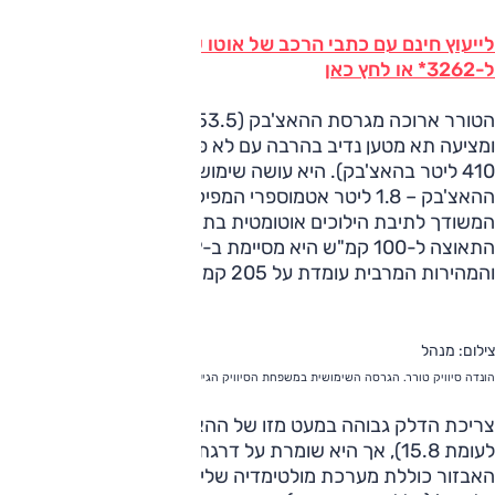
לייעוץ חינם עם כתבי הרכב של אוטו על כל דגמי הונדה חייג
ל-3262* או לחץ כאן
הטורר ארוכה מגרסת ההאצ'בק (453.5 ס"מ לעומת 430 ס"מ),
ומציעה תא מטען נדיב בהרבה עם לא פחות מ-573 ליטר (לעומת
410 ליטר בהאצ'בק). היא עושה שימוש באותו מנוע של גרסת
ההאצ'בק – 1.8 ליטר אטמוספרי המפיק 142 כ"ס ו-17.4 קג"מ
המשודך לתיבת הילוכים אוטומטית בת חמישה יחסי העברה. את
התאוצה ל-100 קמ"ש היא מסיימת ב-10.9 שניות (כמו האצ'בק)
והמהירות המרבית עומדת על 205 קמ"ש (210 בהאצ'בק).
צילום: מנהל
הונדה סיוויק טורר. הגרסה השימושית במשפחת הסיוויק הגיעה לישראל
צריכת הדלק גבוהה במעט מזו של ההאצ'בק (15.4 ק"מ לליטר
לעומת 15.8), אך היא שומרת על דרגת זיהום זהה (4). רשימת
האבזור כוללת מערכת מולטימדיה שליטה מגלגל ההגה ודיבורית