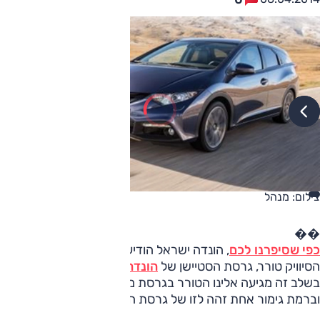
צילום: מנהל
��
כפי שסיפרנו לכם
, הונדה ישראל הודיעה על תחילת השיווק של
הסיוויק טורר, גרסת הסטיישן של
הונדה סיוויק האצ'בק
המוכרת.
בשלב זה מגיעה אלינו הטורר בגרסת מנוע אחת (1.8 ליטר)
וברמת גימור אחת זהה לזו של גרסת ההאצ'בק (Comfort).