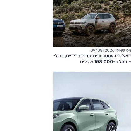
אלי שאולי, 09/08/2026
דאצ'יה דאסטר וביגסטר היברידיים, כפולי-הנעה עם תיבה אוטומטית
– החל ב-158,000 שקלים