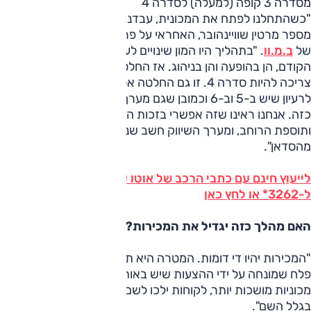
מסדרה 3 קופה (למעלה) לסדרה 4
"כשהתחלנו לפתח את המכונית, עבדנו בעצם על סדרה 3 קופה",
מספר מרטין שוויינהובר, האחראי על פרויקט
סדרה 4
החדשה
של
ב.מ.וו
. "בתהליך היו המון שינויים לעומת הסדאן ולעומת הדגם
הקודם, הן בהופעה והן בניהוג. אז החלטנו, די בהתחלה, שהיא
צריכה להיות סדרה 4. זו גם החלטה אסטרטגית שמתאימה
לרעיון שיש ב-5 וב-6 וכמובן שגם מערך השיווק מעורב במהלך
כזה. אנחנו ראינו שזה אפשרי בזכות הקורה האחורית השטוחה
ותוספת הרוחב, ומערך השיווק חשב שנכון להפריד את הקופה
מהסדאן".
לייעוץ חינם עם כתבי הרכב של אוטו על כל דגמי ב.מ.וו חייג
ל-3262* או לחץ כאן
האם מהלך כזה יגדיל את המכירות?
"המכירות יהיו די דומות. המטרה היא תמיד למכור יותר, אבל זה
פלח שמונחה על ידי ההצעות שיש באותו רגע בשוק. כשיש בו
מכוניות מושכות יותר, לקוחות ילכו לשם. כאן הלקוח לא קונה רק
בגלל השם".