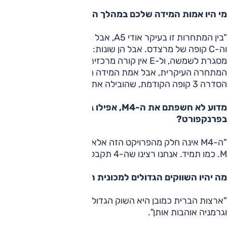
מי היו אמות המידה שלכם במהלך הפיתוח?
"בין המתחרות זו בעיקר אודי A5, אבל בדקנו גם את ה-E קלאס
וה-C קופה של מרצדס. אבל הן שונות: ל-C יש דלתות עם
מסגרת לשמשה, ול-E אין קורה מרכזית, קצת כמו קבריו. אודי זו
המתחרה העיקרית, אבל אמת המידה החשובה שלנו הייתה
הסדרה 3 קופה הקודמת, שהובילה את הפלח".
מדוע לא חשפתם את ה-M4, אפילו בגרסת התצוגה,
בפרנקפורט?
"ה-M4 אינה חלק מהפרויקט הזה אלא פיתוח נפרד של חטיבת
M. כמו תמיד. אנחנו רצינו שה-4 תקבל כאן את תשומת הלב".
מה יהיו השווקים הגדולים למכונית הזו?
"ארצות הברית כמובן היא השוק הגדול ביותר, אבל גם בריטניה
וגרמניה אוהבות אותן".