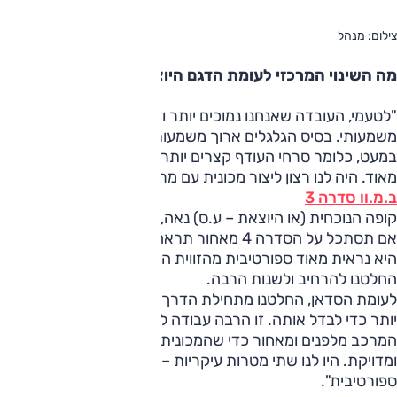
צילום: מנהל
מה השינוי המרכזי לעומת הדגם היוצא?
"לטעמי, העובדה שאנחנו נמוכים יותר ורחבים יותר באופן
משמעותי. בסיס הגלגלים ארוך משמעותית אבל האורך הכללי רק
במעט, כלומר סרחי העודף קצרים יותר וזה נותן מראה שונה
מאוד. היה לנו רצון ליצור מכונית עם מראה ספורטיבי.
ב.מ.וו סדרה 3
קופה הנוכחית (או היוצאת – ע.ס) נאה, אבל לא מספיק בולטת.
אם תסתכל על הסדרה 4 מאחור תראה שהיא פשוט מושלמת.
היא נראית מאוד ספורטיבית מהזווית הזו, וזאת מאחר ומההתחלה
החלטנו להרחיב ולשנות הרבה.
לעומת הסדאן, החלטנו מתחילת הדרך על מפסק סרנים רחב
יותר כדי לבדל אותה. זו הרבה עבודה למכונית כזו. חיזקנו את
המרכב מלפנים ומאחור כדי שהמכונית תהיה יותר קשיחה
ומדויקת. היו לנו שתי מטרות עיקריות – מראה והתנהגות
ספורטיבית".