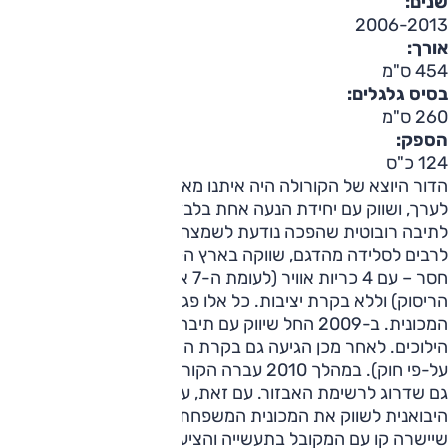
שנים:
2006-2013
אורך:
454 ס"מ
בסיס גלגלים:
260 ס"מ
הספק:
124 כ"ס
הדור היוצא של הקורולה היה איתנו מאמצע העשור הקודם,
לערך, ושווק עם יחידת הנעה אחת בלבד. זו שודכה, בתחילה,
לתיבה רובוטית שהפכה נודעת לשמצה. לצד התיבה, שגרמה
לרבים לסלידה מהדגם, שווקה בארץ הקורולה עם מפרט בטיחותי
חסר – עם 4 כריות אוויר (לעומת ה-7 איתן עברה את מבחני
הריסוק) וללא בקרת יציבות. כל אלו פגעו בשמה הטוב של
המכונית. ב-2009 החל שיווק עם תיבה אוטומטית רגילה בעלת 4
הילוכים. לאחר מכן הגיעה גם בקרת היציבות (שהפכה לחובה
על-פי חוק). במהלך 2010 עברה הקורולה מתיחת פנים שכללה
גם שדרוג לרשימת האבזור. עם זאת, עד תחילת 2012 המשיכה
היבואנית לשווק את המכונית המשפחתית עם 4 כריות בלבד, עד
שיישרה קו עם המקובל בתעשייה והציעה 7 כריות אוויר כסטנדרט