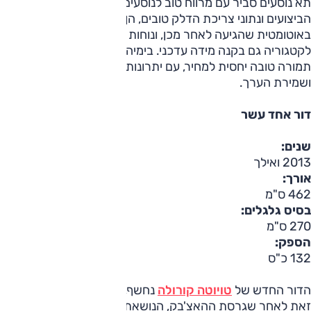
תא נוסעים סביר עם מרווח טוב לנוסעים מלפנים ומאחור.
הביצועים ונתוני צריכת הדלק טובים, הן בגרסה הרובוטית והן
באוטומטית שהגיעה לאחר מכן, ונוחות הנסיעה ממוצעת
לקטגוריה גם בקנה מידה עדכני. בימיה האחרונים היא היוותה
תמורה טובה יחסית למחיר, עם יתרונות גם בתחום המוניטין
ושמירת הערך.
דור אחד עשר
שנים:
2013 ואילך
אורך:
462 ס"מ
בסיס גלגלים:
270 ס"מ
הספק:
132 כ"ס
הדור החדש של
טויוטה קורולה
נחשף, כאמור, ממש
לא מזמן
.
זאת לאחר שגרסת ההאצ'בק, הנושאת את שם הדגם
אוריס
,