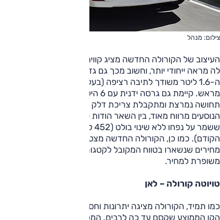
צילום: מנהל
העיצוב של הקורולה החדשה מציג קווים חדים וזוויתיים שמקנים
לה מראה ייחודי יותר, וחשוב מכך גם גדול ומכובד מבעבר. מנוע
ה-1.6 ליטר משודך לתיבה רציפה (בעלת 7 יחסי העברה קבועים
מראש. קיימת גם גרסה ידנית עם 6 הילוכים). ביחד מוענקת
תחושה נמרצת ומתקבלת צריכת דלק ממוצעת לקטגוריה. תא
הנוסעים מרווח מאוד, בין השאר הודות לגידול במידות ותא מטען
ששמר על נפחו ללא שינוי בולט (452 ליטר לעומת 450 בדור
הקודם). כמו כן, הקורולה החדשה מצטיינת בתחום האבזור, ולצד
מחירים שנשארו בטווח המקובל לקטגוריה, מתקבלת תמורה
משופרת למחיר.
טויוטה קורולה – לאן
כמו תמיד, הקורולה מציגה יתרונות וחסרונות מסוימים ושומרת על
הקו הממוצע שקסם עד כה לרבים. המכונית המשפחתית הכי