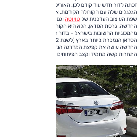
זכתה לדור חדש עוד קודם לכן. האוריס אומנם חולקת את בסיס
הגלגלים שלה עם הקורולה הקודמת, אך סיפקה לנו הצצה אל
שפת העיצוב העדכנית של
טויוטה
וגם אל יחידת ההנעה
החדשה. גרסת הסדאן, הלא היא הקורולה בכבודה ובעצמה, היא
מהמכוניות החשובות בישראל – בדור הקודם היא הייתה למכונית
הסדאן הנמכרת ביותר בארץ (לשנת 2012). טויוטה קורולה
החדשה עושה את קפיצת המדרגה הנדרשת, בעולם שבו
התחרות קשה מתמיד וקצב הפיתוחים והחידושים גבוה.