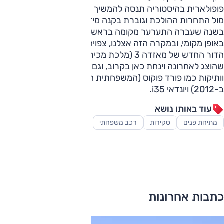
פופולארית בהיסטוריה תנסה להמשיך ולהגן על התואר שלה אל
מול התחרות ההולכת וגוברת בקנה מידה עולמי, כאשר כבר
בשנה שעברה התערער מקומה בראש טבלת המכירות העולמית.
באופן מקומי, ובמקרה הזה אצלנו, צפויה לה תחרות קשה אל מול
הדור החדש של מאזדה 3 (מלכת מכירות מדופלמת בדימוס)
שהוצג לאחרונה וינחת כאן בקרוב, וגם מול מתחרות מעט יותר
וותיקות כמו פורד פוקוס (המשפחתית הכי נמכרת אצלנו
ב-2012) ויונדאי i35.
עוד באותו נושא
מתיחת פנים
סקירות
רכב משפחתי
כתבות אחרונות