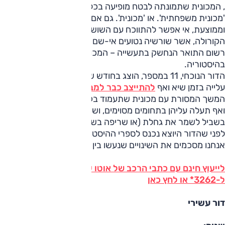
, המכונית שתמונתה לבטח מופיעה בכל מילון לצד ההגדרה
'מכונית משפחתית'. או 'מכונית'. גם אם יש שיכנו אותה אפורה
וממוצעת, אי אפשר להתווכח עם השושלת המפוארת של
הקורולה, אשר שורשיה נטועים אי-שם בשנות ה-60' ולזכותה
רשום התואר הנחשק בתעשייה – המכונית הכי נמכרת
בהיסטוריה.
הדור הנוכחי, 11 במספר, הוצג בחודש שעבר (יוני), הספיק לעשות
עלייה בזמן שיא ואף
להתייצב כבר למבחן דרכים
. המטרה –
המשך המסורת עם מכונית שתעמוד בקנה אחד עם מתחרותיה
ואף תעלה עליהן בתחומים מסוימים, ושתקסום ללקוחות הקיימים
בשביל לשמר את גחלת (או שריפה בשדה קוצים) המכירות. רגע
לפני שהדור היוצא נכנס לספרי ההיסטוריה ולמודעות יד שנייה,
אנחנו מסכמים את השינויים שנעשו בין שני הדורות.
לייעוץ חינם עם כתבי הרכב של אוטו על טויוטה קורולה חייג
ל-3262* או לחץ כאן
דור עשירי