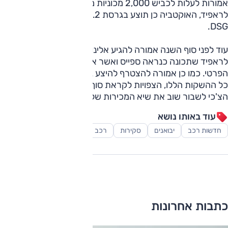
אמורות לעלות לכביש 2,000 מכוניות מהדור החדש. בניגוד
לראפיד, האוקטביה כן תוצע בגרסת 1.2 ליטר TSI עם תיבת ה-
DSG.
עוד לפני סוף השנה אמורה להגיע אלינו גם גרסת חמש דלתות
לראפיד שתכונה כנראה ספייס ואשר אמורה לפנות יותר לקהל
הפרטי. כמו כן אמורה להצטרף להיצע גם סופרב מחודשת. עם
כל ההשקות הללו, הצפויות לקראת סוף השנה, עשוי המותג
הצ'כי לשבור שוב את שיא המכירות שלו בארץ גם בשנת 2014.
עוד באותו נושא
חדשות רכב
יבואנים
סקירות
רכב משפחתי
כתבות אחרונות