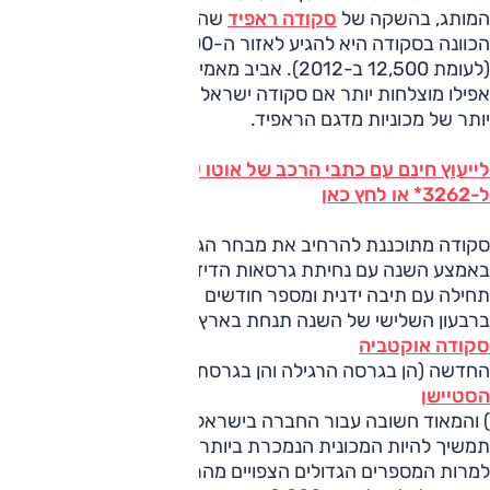
המותג, בהשקה של
סקודה ראפיד
שהתקיימה
בשבוע שעבר
,
הכוונה בסקודה היא להגיע לאזור ה-13,500 מכירות השנה
(לעומת 12,500 ב-2012). אביב מאמין שהמכירות עשויות להיות
אפילו מוצלחות יותר אם סקודה ישראל תצליח לקבל כמות גדולה
יותר של מכוניות מדגם הראפיד.
לייעוץ חינם עם כתבי הרכב של אוטו על כל דגמי סקודה חייג
ל-3262* או לחץ כאן
סקודה מתוכננת להרחיב את מבחר הגרסאות של הראפיד
באמצע השנה עם נחיתת גרסאות הדיזל (1.6 ליטר 105 כ"ס)
תחילה עם תיבה ידנית ומספר חודשים אחרי עם תיבת ה-DSG.
ברבעון השלישי של השנה תנחת בארץ
סקודה אוקטביה
החדשה (הן בגרסה הרגילה והן בגרסת
הסטיישן
) והמאוד חשובה עבור החברה בישראל. לדברי אביב, האוקטביה
תמשיך להיות המכונית הנמכרת ביותר של סקודה בארץ (וזאת
למרות המספרים הגדולים הצפויים מהראפיד) וכבר השנה