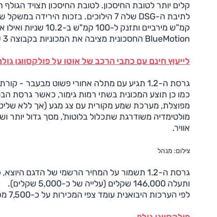
קלים יותר לטובת החיסכון. לטובת החיסכון תצויד הגולף
BlueMotion החסכונית מציבה את המכוניות בקבוצה 3 של הדירוג הירוק.
לייעוץ חינם עם כתבי הרכב של אוטו על פולקסווגן גולף חייג ל-3262* א
גרסת ה-1.2 תגיע עם מתלה אחורי פשוט מבעבר - קורת מתח, בניגוד למתלה רב-חיבורי בגרסת ה-1.4 ליטר.
כמו כן תוצע המכונית בשתי רמות גימור, כאשר גרסת הב
מפוצלת, מערכת שמע מקורית עם צג מגע (אך ללא שליט
אוויר.
צילום: מנהל
ותעלה 146,000 שקלים (עלייה של כ-5,000 שקלים).
לפי הערכות היבואנית עומד צפי המכירות על כ-7,500 מכוניות השנה.