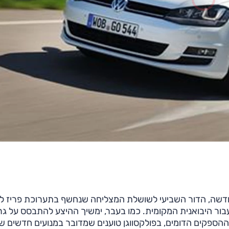
דשה, הדור השביעי לשושלת המצליחה שנחשף בתערוכת פריז לפ
בור היבואנית המקומית. כמו בעבר, ימשיך ההיצע להתבסס על ג
122 כ"ס. עם זאת, למרות ההספקים הדומים, בפולקסווגן טוענים שמדובר במנועים חדשים