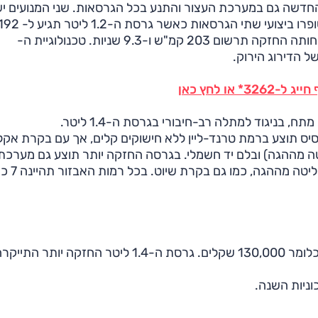
 החדשה גם במערכת העצור והתנע בכל הגרסאות. שני המנועים יש
לתיבת ה-DSG שלה 7 הילוכים. בזכות הירידה במשקל שופרו ביצועי שתי הגרסאות כאשר גרסת ה-1.2 ליטר ת
קמ"ש מירביים ותזנק ל-100 קמ"ש ב-10.2 שניות ואילו אחותה החזקה תרשום 203 קמ"ש ו-9.3 שניות. טכנולוגיית ה-
ו לחץ כאן
סיס תוצע ברמת טרנד-ליין ללא חישוקים קלים, אך עם בקרת אקל
ה מההגה) ובלם יד חשמלי. בגרסה החזקה יותר תוצע גם מערכת
מולטימדיה משודרגת שתכלול בלוטות', מסך 
גרסת ה-1.2 תשמור על המחיר הרשמי של הדגם היוצא, כלומר 130,000 שקלים. גרסת ה-1.4 ליטר הח