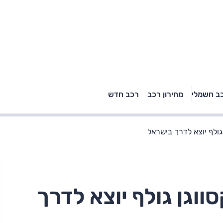
טויוטה ראב 4, קיה
ב חשמלי
מחירון רכב
רכב חדש
רכבי הסלב
ספורטאז' לונג ויונדאי
"הצל"
טוסון לונג ראש בראש: על
הנייר ועל הכביש
גולף יוצא לדרך בישראל
ווגן גולף יוצא לדרך