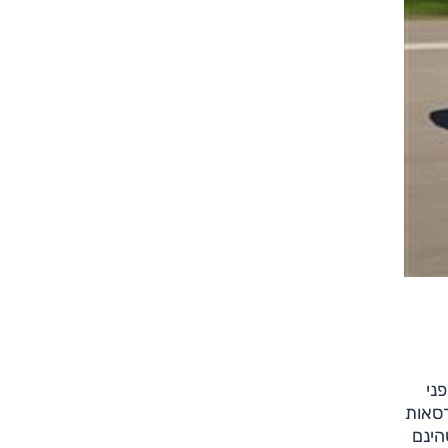
ני
רסאות
 שהינם