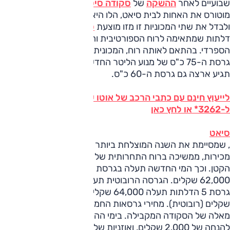
שבועיים לאחר
ההשקה
של
סקודה סיטיגו
, משיקה צ'מפיון
מוטורס את האחות לבית סיאט, הלו היא המי (Mii). כדי לנסות
ולבדל את שתי המכוניות זו מזו מוצעת
סיאט מי
גם בגרסת שלוש
דלתות שמתאימה לרוח הספורטיבית והצעירה יותר של המותג
הספרדי. בהתאם לאותה רוח, המכונית החדשה מושקת עם
גרסת ה-75 כ"ס של מנוע הליטר החדש של פולקסווגן. בהמשך
תגיע ארצה גם גרסת ה-60 כ"ס.
לייעוץ חינם עם כתבי הרכב של אוטו על כל דגמי סיאט חייג
ל-3262* או לחץ כאן
סיאט
, שמסיימת את השנה המוצלחת ביותר בתולדותיה מבחינת
מכירות, ממשיכה ברוח התחרותית של צ'מפיון מוטורס בתחום
הקטן. וכך המי החדשה תעלה בגרסת 3 הדלתות (75 כ"ס)
62,000 שקלים. הגרסה הרובוטית תעלה 5,000 שקלים נוספים.
גרסת 5 הדלתות תעלה 64,000 שקלים (ידנית) ו-69,000
שקלים (רובוטית). מחירי גרסאות החמש דלתות אף נמוכים
מאלה של הסקודה המקבילה. בימי ההשקה יזכו הרוכשים
להנחה של 2,000 שקלים, ואוזניות של ד"ר דרה, מה שיביא את