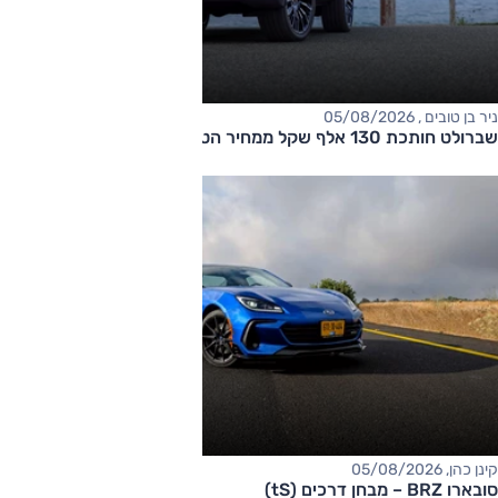
ניר בן טובים , 05/08/2026
שברולט חותכת 130 אלף שקל ממחיר הטאהו
קינן כהן, 05/08/2026
סובארו BRZ – מבחן דרכים (tS)