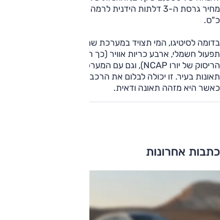
מחיר גרסת ה-3 דלתות הידנית לרמה זהה לזה של הסיטיגו 60
כ"ס.
בדומה לסיטיגו, המי תצויד במערכת שמע מקורית, שני חלונות עם
תפעול חשמלי, ארבע כריות אוויר (כך היא גם נבחנה במבחני
הריסוק של יורו NCAP), וגם עם המערכת המדוברת למניעת
תאונות בעיר. זו יכולה לבלום את הרכב ממהירות של 30 קמ"ש
כאשר היא מזהה תאונה ודאית.
כתבות אחרונות