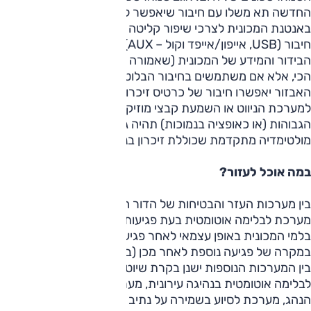
החדשה תא משלו עם חיבור שיאפשר למכשיר להשתמש
באנטנת המכונית לצרכי שיפור קליטה וביצועי סוללה, כמובן לצד
חיבור (USB, אייפון/אייפד וקול – AUX) ואינטגרציה למערכת
הבידור והמידע של המכונית (שאמורה לטעון את הסוללה בלאו
הכי, אלא אם משתמשים בחיבור הבלוטות' האופציונלי). כל רמות
האבזור יאפשרו חיבור של כרטיס זיכרון (SD) לצרכי מידע
למערכת הניווט או השמעת קבצי מוזיקה. ברמות האבזור
הגבוהות (או כאופציה בנמוכות) תהיה גם אפשרות למערכת
מולטימדיה מתקדמת שכוללת זיכרון בנפח 64 ג'יגה בייט.
במה אוכל לעזור?
בין מערכות העזר והבטיחות של הדור השביעי של הגולף תמצאו
מערכת לבלימה אוטומטית בעת פגיעות מרובות, שמפעילה את
בלמי המכונית באופן עצמאי לאחר פגיעה כדי לצמצם נזקים
במקרה של פגיעה נוספת לאחר מכן (בתאונות שרשרת, למשל).
בין המערכות הנוספות ישנן בקרת שיוט אקטיבית, מערכת
לבלימה אוטומטית בנהיגה עירונית, מערכת לזיהוי עייפות של
הנהג, מערכת לסיוע בשמירה על נתיב הנסיעה וגם מערכת לסיוע