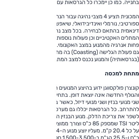
בחנייה. כמו כן יימכרו כל הגרסאות עם 7 כריות אוויר.
המכונית תציע 4 מצבי נהיגה עבור הנהג – אקונומי (Eco),
ספורטיבי, נורמלי ואינדיבידואלי, שיאפשרו נסיעה חסכונית או
דינאמית בהתאם לבחירה. בכל מצב נהיגה משתנה תגובת
המתלים האקטיביים וכן פעולות נוספות כמו מיזוג האוויר, שצורך
פחות אנרגיה מהמנוע במצב האקונומי. באותו מצב מתאפשרת
גם פעולת הגלישה (Coasting) בה מתנתקת תיבת ה-DSG
(בגרסאותיה) והמנוע נכנס למצב המתנה בעת שיוט במדרון.
מתחת למכסה
קונצרן פולקסווגן ידוע בהיצע המנועים הרחב לדגמים השונים,
והגולף החדשה אינה יוצאת דופן. בתחילת דרכה היא תשווק עם
שני מנועי בנזין ושני מנועי דיזל, כאשר בהמשך ההיצע צפוי
להתרחב. כל הגרסאות יכללו גם מערכת עצור והתנע שנועדה
לשפר את צריכת הדלק. מנוע הבנזין הבסיסי יהיה מנוע ה-1.2
ליטר TSI שמספק 85 כ"ס וצורך ממוצע של ליטר אחד של בנזין
על כל 20.4 ק"מ. מעליו יוצע מנוע ה-1.4 ליטר TSI שמספק 140
כ"ס ו-25.5 קג"מ ב-1,500-3,500 סל"ד. זה האחרון יניב תאוצה