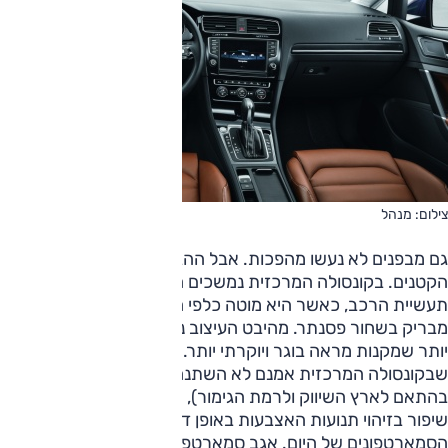
צילום: מנהל
גם מבפנים לא נעשו מהפכות. אבל ההבדל נמצא בפרטים
הקטנים. בקונסולה המרכזית נמשכים הטרנדים הנוכחיים של
תעשיית הרכב, כאשר היא מוטה כלפי הנהג ועוטה פלסטיק
מבריק בשחור פסנתר. מהיבט העיצוב ניתן לראות זוויות חדות
יותר שמקנות מראה בוגר ויוקרתי יותר. גודלו של מסך המגע
שבקונסולה המרכזית אמנם לא השתנה רבות (5-8 אינץ',
בהתאם לארץ השיווק ולרמת הגימור), אך פולקסווגן מצהירה על
שיפור בזיהוי תנועות האצבעות באופן דומה יותר למכשירי
הסמארטפונים של היום. אגב סמארטפון, לזה תמצאו בגולף