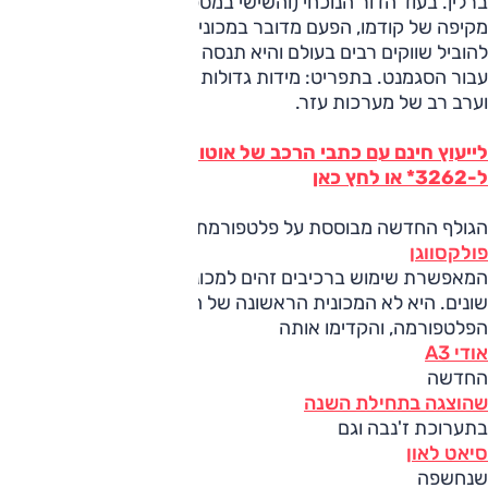
ברלין. בעוד הדור הנוכחי (והשישי במספר) היה יותר מתיחת פנים
מקיפה של קודמו, הפעם מדובר במכונית חדשה לגמרי, שצפויה
להוביל שווקים רבים בעולם והיא תנסה להציב סטנדרטים חדשים
עבור הסגמנט. בתפריט: מידות גדולות יותר, משקל נמוך יותר
וערב רב של מערכות עזר.
לייעוץ חינם עם כתבי הרכב של אוטו על פולקסווגן גולף חייג
ל-3262* או לחץ כאן
הגולף החדשה מבוססת על פלטפורמת MQB המודולרית של
פולקסווגן
המאפשרת שימוש ברכיבים זהים למכוניות בסגמנטים וגדלים
שונים. היא לא המכונית הראשונה של הקונצרן שמבוססת על
הפלטפורמה, והקדימו אותה
אודי A3
החדשה
שהוצגה בתחילת השנה
בתערוכת ז'נבה וגם
סיאט לאון
שנחשפה