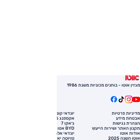
מגזין אוטו - בוחנים מכוניות משנת 1986
מדיניות פרטיות
יונדאי קונה
השוואת רכב
אבטחת מידע
אקספנג G6
רכב חדש
הצהרת נגישות
ג׳אקו 7
מחירון רכב
תקנון האתר ושירות הייעוץ
BYD אטו 3
מימון לרכב
אודות אוטו
יונדאי אלנטרה
אוטו השנה 2025
טויוטה יאריס קרוס