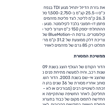
את גזרת הדיזל יתחיל מנוע TDI בנפח 1.6 ליטר שמספק 105
כ"ס ו-25.5 קג"מ ב-1,500-2,750 סל"ד ומניב צריכת דלק של
26.3 ק"מ לליטר, לצד פליטת מזהמים שעומדת על 99 גרם של
פחמן דו-חמצני בלבד לקילומטר. מנוע ה-TDI השני בהיצע
ההתחלתי יספק 150 כ"ס ויצרוך ליטר סולר על כל 24.4
קילומטרים. גרסת ה-BlueMotion של הגולף החדשה תניב
צריכת דלק ממוצעת של 31.2 ק"מ מרשימים לליטר, תוך שהיא
תפלוט רק 85 גרם של מזהמים לאוויר על כל קילומטר.
ממשיכת המסורת
הדור הקודם של הגולף הוצג בשנת 2009, לא מזמן במונחים של
שנות רכב, והיה למעשה מתיחת פנים מקיפה לדור החמישי
שהוצג אי-שם בשנת 2003. הדור השביעי והחדש נחשף כשהוא
סוחב אחריו מסורת של 36 שנים בהן הגולף שמרה על שמה אך
זכתה לשינויים רבים (מבורכים או לא – את זה כבר אתם
תחליטו). לאחר החשיפה שהתקיימה אתמול בברלין, צפויה הגולף
החדשה לתפוס מקום של כבוד בתערוכת פריז הקרבה לקראת
תחילת השיווק בחודשים הקרובים. לארץ הקודש, אגב, היא צפויה