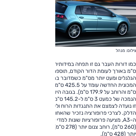
צילום: מנהל
כמו דורות העבר גם זו תפחה במידותיה עם תוספת של יותר מ-5
ס"מ באורך לעומת הדור הקודם, תוספת של 6 ס"מ לבסיס
הגלגלים ומעט יותר מס"מ כשמדובר ברוחב (האורך הכולל של
המכונית החדשה עומד על 425.5 ס"מ, בסיס הגלגלים על 263.7
ס"מ והרוחב על 179.9 ס"מ). בגובה היא דווקא הצטמקה, עם
הנמכה של כמעט 3 ס"מ ל-145.2 ס"מ. לטענת מתכנניה פעולה
זו נועדה לצמצם את התנגדות הרוח ולשפר את הביצועים וצריכת
הדלק. לצרכי פרופורציה נזכיר שהאחות לפלטפורמה מבית אודי,
ה-A3, מציעה פרופורציות שונות למדי עם בסיס גלגלים קצר יותר
(260 ס"מ), רוחב צנום יותר (278 ס"מ) אך עם צללית ארוכה
יותר (428 ס"מ).