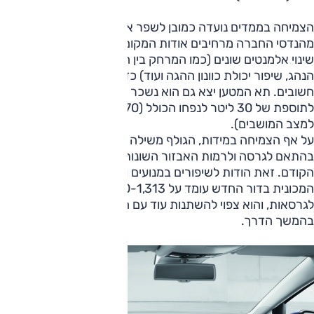
הצמיחה בממדים נועדה כמובן לשפר את מרווח הפנים כאשר
מהנדסי החברה מרחיבים אודות המקום הרב במושב האחורי ועל
שינוי אלמנטים שונים (כמו המרחק בין הדוושות, מיקום מושב
הנהג, שיפור יכולת כוונון ההגה ועוד) כדי לצבור סנטימטרים
חשובים. תא המטען יצא גם הוא נשכר מהתפיחה הכללית וזכה
לתוספת של 30 ליטר לנפחו הכולל (380-1,270 ליטר בהתאם
למצב המושבים).
על אף הצמיחה במידות, הגולף משילה כמעט 100 ק"ג (משתנה
בהתאם לגרסה ולרמות האבזור השונות) ממשקלה ביחס לדור
הקודם. זאת הודות לשיפורים במנועים ובמבנה המכונית. משקל
המכונית בדור החדש עומד על 1,270-1,313 ק"ג בהתאם
לגרסאות, והוא צפוי להשתנות עוד עם הצגתן של גרסאות נוספות
בהמשך הדרך.