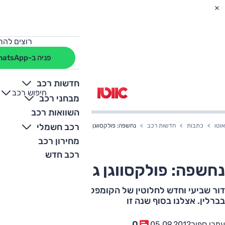
רוצים להת
פניה ב-WhatsApp
חדשות רכב
חיפוש רכב
+
-
מבחני רכב
השוואות רכב
רכב חשמלי
אוטו
כתבות
חדשות רכב
נחשפה: פולקסווגן גולף חדשה
מחירון רכב
רכב חדש
נחשפה: פולקסווגן גולף חדשה
דור שביעי וחדש לחלוטין של הקומפקטית הפופולרית נחשף
בברלין. אצלנו בסוף שנה זו
0
עמרי ספיר
05.09.2012