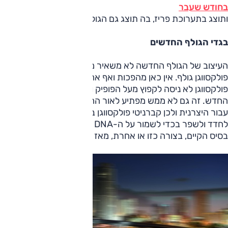
בחודש שעבר
ותוצג בתערוכת פריז, בה תוצג גם הגולף.
בגדי הגולף החדשים
העיצוב של הגולף החדשה לא משאיר מקום לטעויות. זוהי
פולקסווגן גולף. אין כאן מהפכות ואף אחד במחלקת העיצוב של
פולקסווגן לא ניסה לקפוץ מעל הפופיק ולהמציא את הגלגל
החדש. זה גם לא ממש מפתיע לאור החשיבות הרבה של דגם
עבור היצרנית ולכן קברניטי פולקסווגן בחרו ללטש את המוכר,
לחדד ולשפר בכדי לשמור על ה-DNA העיצובי של המכונית;
בסיס הקיים, בצורה כזו או אחרת, מאז שהוצגה הגולף הראשונה.