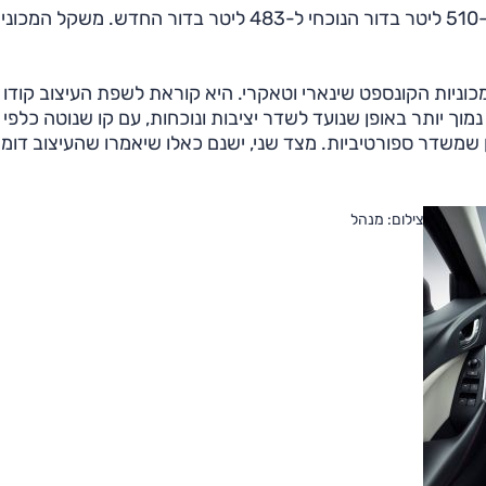
נפח תא המטען דווקא הצטמק, אם כי לא משמעותית – מ-510 ליטר בדור הנוכחי ל-483 ליטר בדור החדש. משקל המכ
ניות הקונספט שינארי וטאקרי. היא קוראת לשפת העיצוב קודו
 נמוך יותר באופן שנועד לשדר יציבות ונוכחות, עם קו שנוטה כלפי
ן שמשדר ספורטיביות. מצד שני, ישנם כאלו שיאמרו שהעיצוב דומ
צילום: מנהל