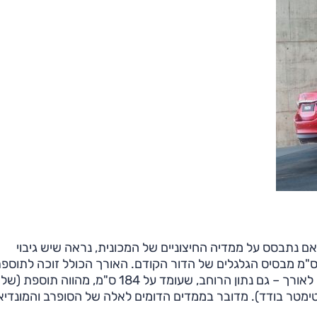
ת על מרווח הפנים של ה-6 החדשה, ואם נתבסס על ממדיה החיצוניים של המכונית, נראה שיש גיבוי
בטחות. בסיס הגלגלים שלה, 283 ס"מ, ארוך ב-10.5 ס"מ מבסיס הגלגלים של הדור הקודם. האורך הכולל זוכה לת
 על 145 ס"מ (תוספת של סנטימטר בודד). מדובר בממדים הדומים לאלה של הסופרב והמונדיא