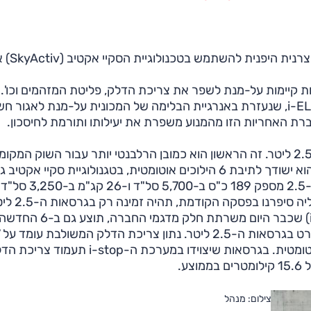
וגיות קיימות על-מנת לשפר את צריכת הדלק, פליטת המזהמים וכו'.
המערכות שיופיעו ב-6 כחלק מהאסטרטגיה היא ה-i-ELOOP, שנעזרת באנרגיית הבלימה של המכונית על-מנת לאגו
 האחריות הזו מהמנוע משפרת את יעילותו ותורמת לחיסכון.
אם כבר מנוע, ההיצע יכלול שני לוגמי בנזין – 2.0 ליטר ו-2.5 ליטר. זה הראשון הוא כמובן הרלבנטי יותר עבור השוק המקומ
ומפיק 148 כ"ס ב-6,000 סל"ד ו-21.4 קג"מ ב-4,000. הוא ישודך לתיבת 6 הילוכים אוטומטית, בטגנולוגיית סקיי אקטיב
היא, או לתיבת 6 הילוכים ידנית שלא תוצע אצלנו. מנוע ה-2.5 מספק 189 כ"ס ב-5,700 סל"ד ו-26 קג"מ ב-3,250 סל"ד
וישודך לתיבה האוטומטית בלבד. מערכת ה-i-ELOOP עליה סיפרנו 
נכון לפרסום זה. מערכת עצור והתנע של מאזדה (i-stop) שכבר היום משרתת חלק מדגמי החברה, תוצע גם ב-6 הח
ק"מ לליטר בגרסת ה-2.0 ליטר הידנית לעומת 16.4 באוטומטית. בגרסאות שיצוידו במערכת ה-p
צילום: מנהל