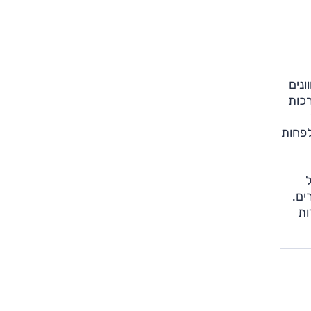
ונים
 את שלל המערכות
לפחות
של
ים.
ות