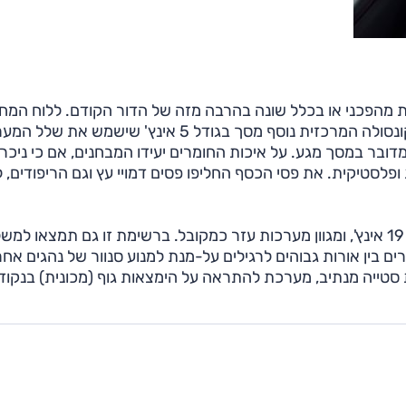
ות מהפכני או בכלל שונה בהרבה מזה של הדור הקודם. ללוח המחו
נוספה תצוגה אינפורמטיבית על מסך בגודל 3.5 אינץ'. לקונסולה המרכזית נוסף מסך בגודל 5 אינץ' שישמש
א מדובר במסך מגע. על איכות החומרים יעידו המבחנים, אם כי ניכר
 ופלסטיקית. את פסי הכסף החליפו פסים דמויי עץ וגם הריפודים, 
כמו כן יוצעו ברשימת האבזור גם חישוקי 17 (סטנדרט) או 19 אינץ', ומגוון מערכות עזר כמקובל. ברשימת זו גם תמצאו למ
ם בין אורות גבוהים לרגילים על-מנת למנוע סנוור של נהגים אחר
התראה בעת סטייה מנתיב, מערכת להתראה על הימצאות גוף (מכונית) בנקוד