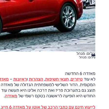
צילום: מנהל
צילום: מנהל
מאזדה 6 החדשה
לא עוד
טיזרים
,
חצאי חשיפות
,
הצהרות
ו
ראיונות
–
מאזדה
המקומית. הדור השלישי למשפחתית הגדולה של מאזדה 
תוצג גם בתערוכת פריז ואת דרכה אלינו היא תעשה עוד
החודש היא הופיעה לראשונה בטקס רשמי של
מאזדה
.
לייעוץ חינם עם כתבי הרכב של אוטו על מאזדה 6 חייג ל-3262* או לחץ כאן