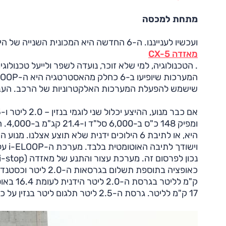
מתחת למכסה
ועכשיו לענייננו. ה-6 החדשה היא המכונית השנייה של היצרנית היפנית להשתמש בטכנולוגיית הסקיי אקטיב (SkyActiv) אחרי
מאזדה CX-5
. הטכנולוגיה, למי שלא זוכר, נועדה לשפר ולייעל טכנול
שישמש להפעלת המערכות האלקטרוניות של הרכב. העברת
17 ק"מ לליטר. גרסת ה-2.5 ליטר תלגום ליטר בנזין על כל 15.6 קילומטרים בממוצע.