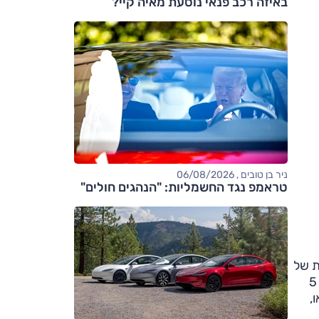
באיזה רכב פנאי נוסעת מאיה קיי?
ניר בן טובים , 06/08/2026
טראמפ נגד החשמליות: "הנהגים חולים"
וספת של
11 ס"מ, ועומד על 486.5 ס"מ בסה"כ. והיא לא צמחה רק לאורך – גם נתון הרוחב, שעומד על 184 ס"מ, מהווה תוספת (של 5
ו,