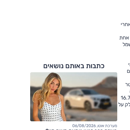
 אחת
ר חשמל
י
כתבות באותם נושאים
 גם
בפסקה הקודמת, תהיה זמינה רק בגרסאות ה-2.5 ליטר
דשה
כאופציה בתוספת תשלום בגרסאות ה-2.0 ליטר וכסטנדרט בגרסאות ה-2.5 ליטר. נתון צריכת הדלק המשולבת עומד על 16.7
i-sto תעמוד צריכת הדלק על
מערכת אוטו, 06/08/2026