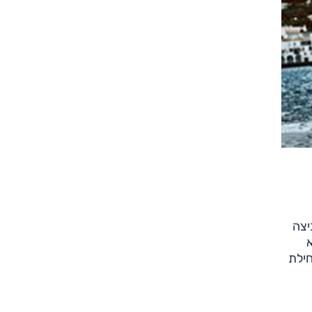
יצה
ילת