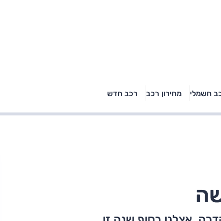
טויוטה ראב 4, קיה
ב חשמלי
מחירון רכב
רכב חדש
רכבי הסלב
ספורטאז' לונג ויונדאי
"הצל"
טוסון לונג ראש בראש: על
הנייר ועל הכביש
ה. אצלנו בסוף שנה זו