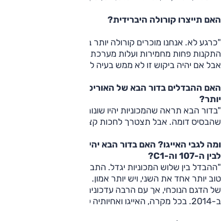
האם תייצרו קורולה היברידית?
"כרגע לא. אנחנו מוכרים קורולה יותר במרכז ומזרח אירופה, ושם
התקנות פחות מחמירות ועלות מערכת הכלאיים גבוהה עבורם.
אבל אם יהיה ביקוש זו לא ממש בעיה לייצר מכוניות כזו".
האם ההבדלים בדור הבא של האוריס והקורולה יהיו גדולים
יותר?
"בדור הבא תראה שהמכוניות יהיו שונות יותר בהרבה, למרות
שהבסיס דומה. אבל תצטרך לחכות קצת".
ומה לגבי האייגו? האם בדור הבא יהיה הבדל גדול יותר בינה
לבין ה-107 וה-C1?
"ההבדל בין שלוש המכוניות יגדל. התבססנו בשוק, אנחנו מבינים
טוב יותר אחד את השני, ויש יותר אמון. זו תהיה אותה פלטפורמה
של הדגם הנוכחי, אך עם הרבה עדכונים. תוכל לראות אותה
ב-2014. בכל מקרה, האייגו ואחיותיה לא יקבלו גרסת כלאיים".