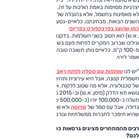
יצרניות מסוימות באמת הולכות על זה, אבל רוב המתחרות שלנו
לא מאמינות בחשמל, אלא בהובלה של טכנולוגיית הכלאיים ב-15
השנים הבאות. מבחינתנו, כלאיים-נטען (
כמו שהוצג בפרנקפורט בפריוס
, א.ש) הוא הטוב בשני העולמות. בדקנו 600 מכוניות באירופה,
וגילינו שברוב המקרים לפחות פעם בשבוע הלקוח נוהג יותר
מ-100 ק"מ. כלאיים נותן תשובה טובה יותר גם ממאריכי הטווח",
אומר לירוי.
"יש לנו
שותפות עם טסלה לפתח ראב4 חשמלי
וב-2012 נציג
חשמלית קטנה, אבל היא עירונית ותהיה מאוד יקרה. זו לא בעיה
של טכנולוגיה, אלא מה שטוב ללקוח. אנחנו ממשיכים לפתח את
נושא תא הדלק (מימן, א.ש) וב-2015 נשווק מכונית כזו. היא
תעלה כ-100,000 יורו (כ-500,000 שקל, א.ש). זו תהיה מכונית
גדולה, אבל עם סמל של
טויוטה
ולא של לקסוס. אנחנו מאמינים
שהיא תימכר לחברות ממשלתיות וגורמים דומים".
רבים מהמתחרים מציגים גרסאות כלאיים. האם זה יפריע
לכם?