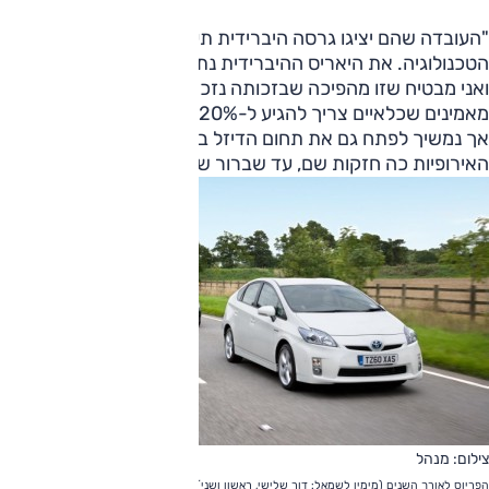
"העובדה שהם יציגו גרסה היברידית תעזור, כי היא תפרסם את
הטכנולוגיה. את היאריס ההיברידית נתחיל למכור באמצע 2012,
ואני מבטיח שזו מהפיכה שבזכותה נזכה למכירות רבות. אנחנו
מאמינים שכלאיים צריך להגיע ל-20% מהמכירות הכלליות שלנו,
אך נמשיך לפתח גם את תחום הדיזל בגלל אירופה. היצרניות
האירופיות כה חזקות שם, עד שברור שהוא יישאר חזק בעתיד".
צילום: מנהל
הפריוס לאורך השנים (מימין לשמאל: דור שלישי, ראשון ושני). מכונית הכלאיים המצליחה בעולם