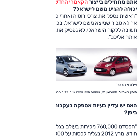
אתם מתחילים בייצור
הקאמרי החדשה
ברוסיה. האם היא
יכולה להגיע משם לישראל?
"ראשית נספק את צרכי רוסיה ואחרי כן נבדוק את נושא הייצוא,
אך לא סביר שנייצא משם לישראל. בכל מקרה, אם זו מכונית
חשובה ללקוח הישראלי, לא נפסיק את השיווק ונמצא דרך להביא
אותה אליכם".
צילום: מנהל
מימין לשמאל: סיטרואן C1, טויוטה אייגו ופיג'ו 107. בדור הבא הבידול יהיה גדול יותר
האם יש עדיין בעיות אספקה בעקבות אסון רעידת האדמה
ביפן?
"הפסדנו 760,000 מכירות בעולם בגלל האסון, אבל עד סוף
חודש מרץ 2012 נצליח לכסות על 600,000 מתוכם. יש לנו עדיין