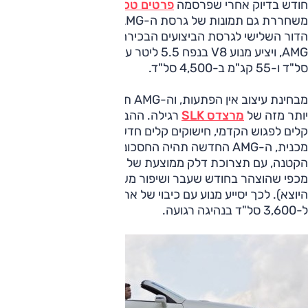
חודש בדיוק אחרי שפרסמה
פרטים טכניים ראשונים
,
מרצדס
משחררת גם תמונות של גרסת ה-AMG החדשה של ה-SLK.
הדור השלישי לגרסת הביצועים הבכירה ימשיך להיקרא SLK 55
AMG, ויציע מנוע V8 בנפח 5.5 ליטר עם 422 כ"ס ב-6,800
סל"ד ו-55 קג"מ ב-4,500 סל"ד.
מבחינת עיצוב אין הפתעות, וה-AMG תציע מראה מעט אגרסיבי
יותר מזה של
מרצדס SLK
רגילה. ההבדלים מסתכמים לשינויים
קלים לפגוש הקדמי, חישוקים קלים חדשים וספויילר צנוע מאחור.
מכנית, ה-AMG החדשה תהיה החסכונית בתולדות הרודסטר
הקטנה, עם תצרוכת דלק ממוצעת של 11.9 ק"מ לליטר (0.1 יותר
מכפי שהוצהר בחודש שעבר ושיפור משמעותי לעומת 8.3 בדגם
היוצא). לכך יסייע מנוע עם כיבוי של ארבעה צילינדרים בין 800
ל-3,600 סל"ד בנהיגה רגועה.