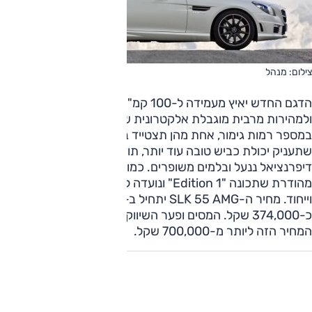
צילום: מנהל
הדגם החדש יאיץ מעמידה ל-100 קמ"ש בתוך 4.6 שניות
ולמהירות מרבית מוגבלת אלקטרונית של 250 קמ"ש. הוא יוצע
במספר רמות גימור, אחת מהן תצטייד בערכת ספורט של AMG
שתעניק יכולת כביש טובה עוד יותר, תודות לכיול מתלים שונה,
דיפרנציאל ננעל ובלמים משופרים. כמו כן תוצע גרסת השקה
מהודרת שתכונה "Edition 1" ונועדה למי שרוצה יותר אבזור
וייחוד. מחיר ה-SLK 55 AMG יתחיל ב-72,600 יורו, או
כ-374,000 שקל. המסים ופער השיווק בישראל צפויים לייקר את
המחיר הזה ליותר מ-700,000 שקל.