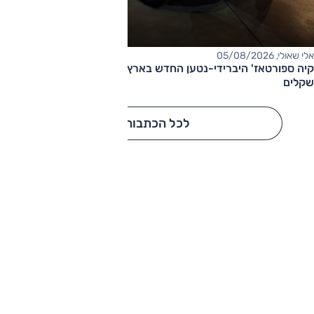
אלי שאולי, 05/08/2026
קיה ספורטאז' היברידי-נטען החדש בארץ – המחיר החל מ-220,000
שקלים
לכל הכתבות