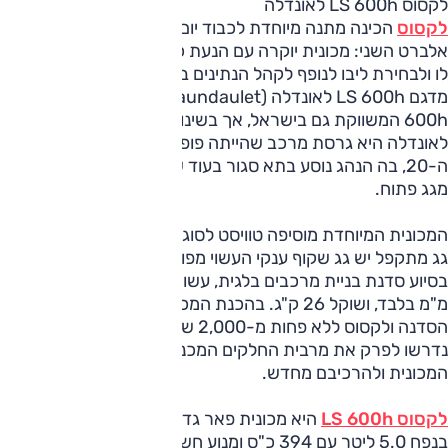
לקסוס LS 600h לאונדלה
לקסוס
הכינה מתנה מיוחדת לכבוד יום חתונתו של נסיך מונקו
אלברט השני: מכונית יוקרה עם הנעת כלאיים וגג שקוף שיאפשר
לו ולבחירת ליבו לנופף לקהל הנתינים בתום החתונה. המכונית,
מדגם LS 600h לאונדלה (Laundaulet), מבוססת על ה-LS
600h המשווקת גם בישראל, אך בשינוי מבנה משמעותי.
לאונדלה היא גרסת מרכב שהייתה פופולרית בראשית המאה
ה-20, בה הנהג נוסע בתא סגור בעוד שהנוסעים מאחור נהנים
מגג פתוח.
המכונית המיוחדת מוסיפה טוויסט לסוג המכוניות הזה, כשבמקום
גג מתקפל יש גג שקוף ענקי העשוי מפוליקרבונט. הגג, שנבנה
בסיוע סדנת בניית מרכבים בלגית, עשוי יחידה אחת בעובי שמונה
מ"מ בלבד, ושוקל 26 ק"ג. בהכנת המכונית נדרשו מהנדסי
הסדנה ולקסוס ללא פחות מ-2,000 שעות עבודה, במהלכן
נדרשו לפרק את מרבית החלקים המכניים והחשמליים של
המכונית ולהרכיבם מחדש.
לקסוס LS 600h
היא מכונית פאר גדולה, המצוידת במנוע V8
בנפח 5.0 ליטר עם 394 כ"ס ומנוע חשמלי המספק 224 כ"ס.