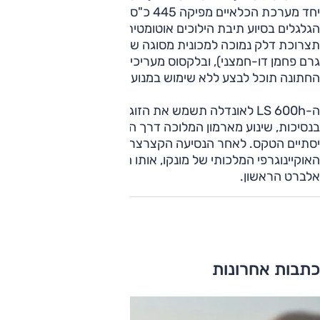
יחד מערכת הכלאיים מפיקה 445 כ"ס, שעוברים לכל ארבעת
הגלגלים בסיוע תיבת הילוכים אוטומטית רציפה. היא מציעה
תצרוכת דלק נמוכה למכונית מסוגה של כ-11 ק"מ לליטר (219
גרם פחמן דו-חמצני), ובלקסוס מעריכים שאת מרבית מסלול
החתונה תוכל לבצע ללא שימוש במנוע הבנזין.
ה-LS 600h לאונדלה תשמש את הזוג בתום החתונה לסיור קצר
בנסיכות, שינוע מארמון המלוכה דרך הנמל ועד לכנסייה בה
יסתיים הטקס. לאחר הנסיעה הקצרצרה, המכונית תוצג במוזיאון
האוקיינוגרפי המלכותי של מונקו, אותו הקים אביו של הנסיך,
אלברט הראשון.
כתבות אחרונות