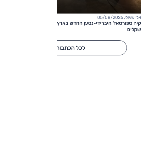
אלי שאולי, 05/08/2026
קיה ספורטאז' היברידי-נטען החדש בארץ – המחיר החל מ-220,000
שקלים
לכל הכתבות