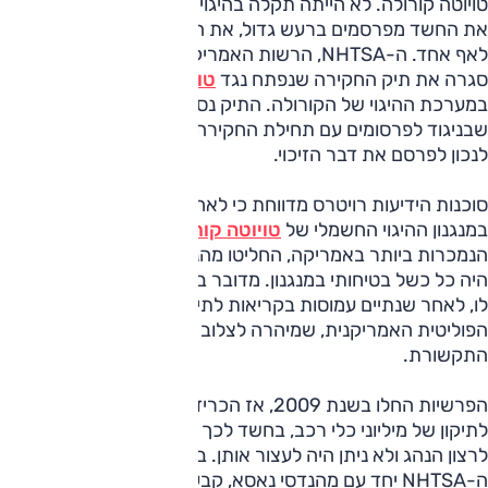
טויוטה קורולה. לא הייתה תקלה בהיגוי
את החשד מפרסמים ברעש גדול, את הזיכוי מבצעים בלי לספר
לאף אחד. ה-NHTSA, הרשות האמריקנית לבטיחות בדרכים,
סגרה את תיק החקירה שנפתח נגד
טויוטה
בגין חשד לכשל
במערכת ההיגוי של הקורולה. התיק נסגר עוד ב-4 במאי, אלא
שבניגוד לפרסומים עם תחילת החקירה, ב-NHTSA לא מצאו
לנכון לפרסם את דבר הזיכוי.
סוכנות הידיעות רויטרס מדווחת כי לאחר שנבדק חשד לכשל
במנגנון ההיגוי החשמלי של
טויוטה קורולה
, אחת המכוניות
הנמכרות ביותר באמריקה, החליטו מהנדסי ה-NHTSA כי לא
היה כל כשל בטיחותי במנגנון. מדובר בזיכוי שבכירי טויוטה ייחלו
לו, לאחר שנתיים עמוסות בקריאות לתיקון וסקנדלים במערכת
הפוליטית האמריקנית, שמיהרה לצלוב את היצרנית לעיני
התקשורת.
הפרשיות החלו בשנת 2009, אז הכריזה טויוטה על קריאה
לתיקון של מיליוני כלי רכב, בחשד לכך שמכוניותיה האיצו בניגוד
לרצון הנהג ולא ניתן היה לעצור אותן. בדיקה מדוקדקת שביצעה
ה-NHTSA יחד עם מהנדסי נאסא, קבעה כי