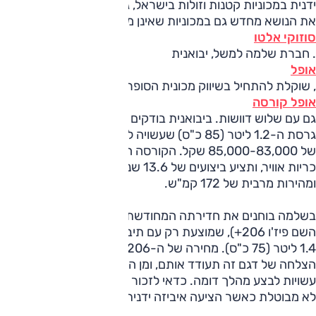
ידנית במכוניות קטנות וזולות בישראל, גורם ליבואניות רבות לבחון
את הנושא מחדש גם במכוניות שאינן מיני כמו
סוזוקי אלטו
. חברת שלמה למשל, יבואנית
אופל
, שוקלת להתחיל בשיווק מכונית הסופרמיני
אופל קורסה
גם עם שלוש דוושות. ביבואנית בודקים את הנושא, כשעל הפרק
גרסת ה-1.2 ליטר (85 כ"ס) שעשויה להגיע אלינו במחיר משוער
של 85,000-83,000 שקל. הקורסה המוזלת תצויד בארבע
כריות אוויר, ותציע ביצועים של 13.6 שניות מעמידה ל-100 קמ"ש
ומהירות מרבית של 172 קמ"ש.
בשלמה בוחנים את חדירתה המחודשת של פיז'ו 206 (תחת
השם פיז'ו 206+), שמוצעת רק עם תיבה ידנית ובשידוך למנוע
1.4 ליטר (75 כ"ס). מחירה של ה-206+ עומד על 80,000 שקל.
הצלחה של דגם זה תעודד אותם, ומן הסתם גם יבואניות נוספות
עשויות לבצע מהלך דומה. כדאי לזכור שגם סיאט זכתה להצלחה
לא מבוטלת כאשר הציעה איביזה ידנית במחירים תחרותיים.