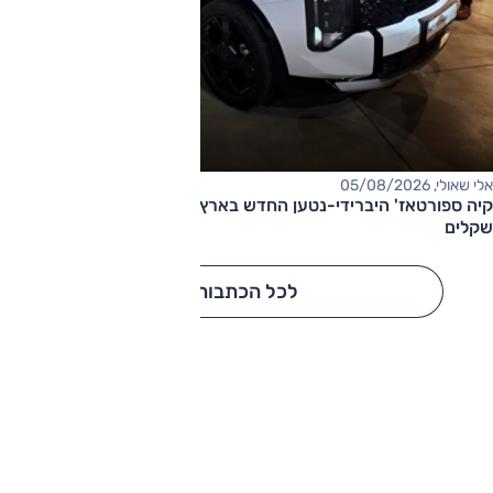
אלי שאולי, 05/08/2026
קיה ספורטאז' היברידי-נטען החדש בארץ – המחיר החל מ-220,000
שקלים
לכל הכתבות