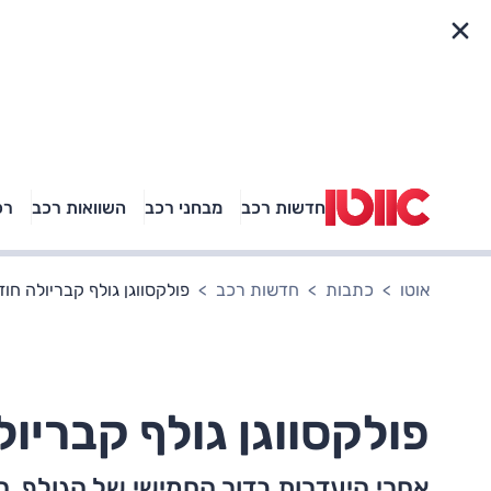
פריט מהיר
חדשות רכב
מבחני רכב
השוואות רכב
רכ
באיזה רכב פנאי נוסעת
אגם בוחבוט?
אוטו
כתבות
חדשות רכב
פולקסווגן גולף קבריולה חוז
פולקסווגן גולף קבריול
אחרי היעדרות בדור החמישי של הגולף, ה