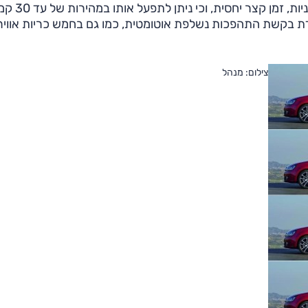
בפולקסווגן מספרים שהגג הרך ייסגר וייפתח בתוך 9.5 
דת בקשת התהפכות נשלפת אוטומטית, כמו גם בחמש כריות אוויר
צילום: מנהל