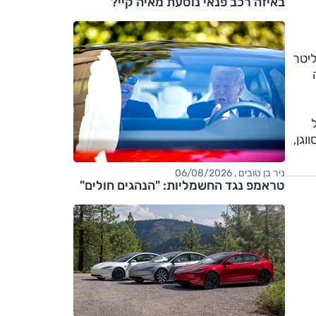
באיזה רכב פנאי נוסעת מאיה קיי?
לציין את מנוע ה-1.2 ליטר (TSI) לו 105 כ"ס, יחידת 1.4 ליטר טורבו עם 122 או 160 כ"ס וגם מנוע ה-2.0 ליטר
(שיהיה
ווגן,
ניר בן טובים , 06/08/2026
טראמפ נגד החשמליות: "הנהגים חולים"