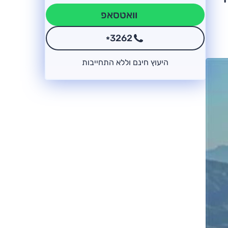
וואטסאפ
3262
*
היעוץ חינם וללא התחייבות