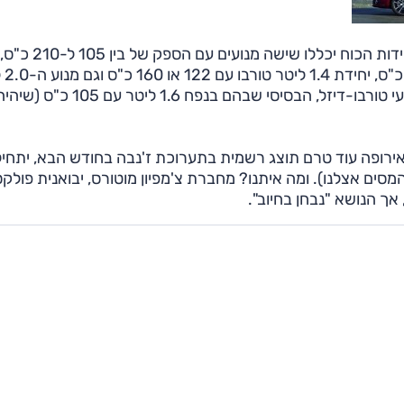
היצע האבזור והמנועים יהיה דומה לזה של גולף רגילה. יחידות הכוח יכללו שישה מנועים עם הספק של בין 105 ל-210 כ"ס,
כשבין היתר ניתן 
טורבו של הגולף GTI (לה 210 כ"ס). כמו כן יוצעו צמד מנועי טורבו-דיזל, הבסיסי שבהם בנפח 1.6 ליטר עם 105 כ"ס 
באירופה עוד טרם תוצג רשמית בתערוכת ז'נבה בחודש הבא, יתחיל
118,000 שקל לפני תוספת המסים אצלנו). ומה איתנו? מחברת צ'מפיון מוטורס, יבואנית פולקס
 אך הנושא "נבחן בחיוב".