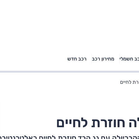
טויוטה ראב 4, קיה
ב חשמלי
מחירון רכב
רכב חדש
רכבי הסלב
ספורטאז' לונג ויונדאי
"הצל"
טוסון לונג ראש בראש: על
הנייר ועל הכביש
רת לחיים
ה חוזרת לחיים
קבריולה עם גג הבד חוזרת לחיים כאלטרנטיבה