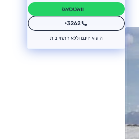
וואטסאפ
3262
*
היעוץ חינם וללא התחייבות