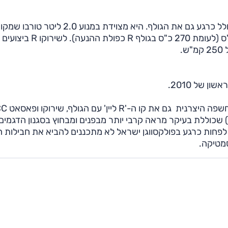
האחרונה ומהווה חלק מהקו הספורטיבי של פולקסווגן שכולל כרגע גם את הגולף. היא מצוידת במנוע 2.0 ליטר טו
בגולף GTI היוצאת (ולא בזו הנוכחית) אשר מייצר 265 כ"ס (לעומת 270 כ"ס בגולף R כפולת ההנעה). לשירוקו R ביצועים
ן של 2010.
ת גימור (בסגנון ה-'S ליין' של אודי) שכוללת בעיקר מראה קרבי יותר מבפנים ומבחוץ בסגנון הדגמים
 לפחות כרגע בפולקסווגן ישראל לא מתכננים להביא את חבילות ה
מטיקה.