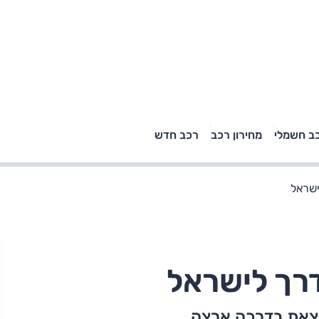
טויוטה ראב 4, קיה
ב חשמלי
מחירון רכב
רכב חדש
רכבי הסלב
ספורטאז' לונג ויונדאי
"הצל"
טוסון לונג ראש בראש: על
הנייר ועל הכביש
מצאת בדרכה ארצה