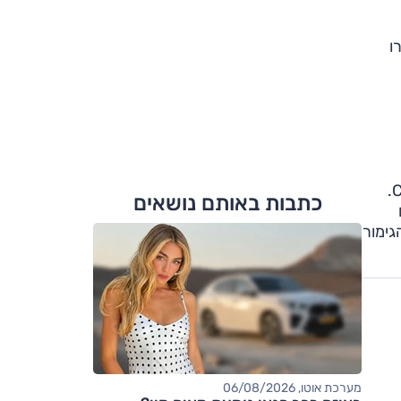
רבו שמקורו
כדאי להזכיר שבמקביל להצגת השירוקו R בפרנקפורט, חשפה היצרנית גם את קו ה-'R ליין' עם הגולף, שירוקו ופאסאט CC.
כתבות באותם נושאים
גימור
מערכת אוטו, 06/08/2026