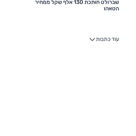
שברולט חותכת 130 אלף שקל ממחיר
הטאהו
עוד כתבות