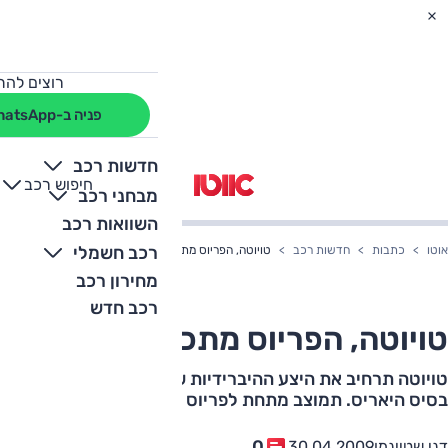
רוצים להת
פניה ב-WhatsApp
חדשות רכב
חיפוש רכב
+
-
מבחני רכב
השוואות רכב
רכב חשמלי
אוטו
כתבות
חדשות רכב
טויוטה, הפריוס מתכווצת?
מחירון רכב
רכב חדש
טויוטה, הפריוס מתכווצת?
טויוטה תרחיב את היצע ההיברידיות שלה עם פריוס קטנה, על
בסיס היאריס. תמוצב מתחת לפריוס החל משנת הדגם 2011
0
דני שטיינמן
30.04.2009