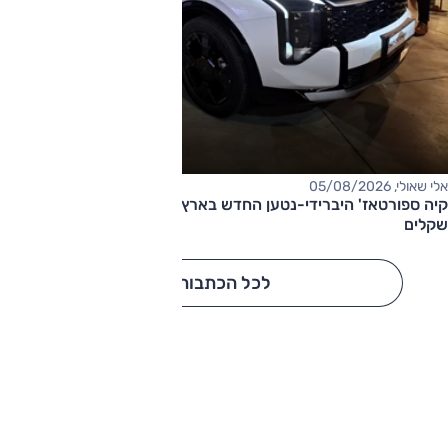
אלי שאולי, 05/08/2026
קיה ספורטאז' היברידי-נטען החדש בארץ – המחיר החל מ-220,000
שקלים
לכל הכתבות