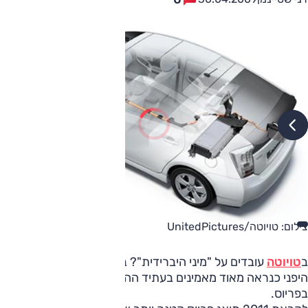
צילום: טויוטה/UnitedPictures
ב
טויוטה
עובדים על "מיני היברידית"? בהחלט. אנשי הקונצרן
היפני כנראה מאוד מאמינים בעתיד ההיברידי, או למען הדיוק:
בפריוס.