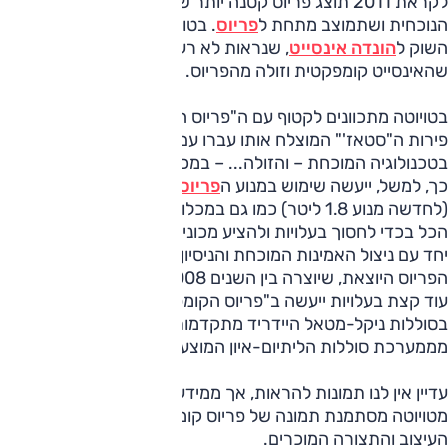
לקראת 2011 תוצג פריוס קטנה יותר שתתבסס על ה
יאריס
הנוכחית ושתמוצב מתחת ל
פריוס
. בטויוטה מפנימים את תגובות
השוק ל
הונדה אינסייט
, שנראות לא רע כרגע, ואת העובדה
שהאינסייט קומפקטית וזולה מהפריוס.
בטויוטה מתכוונים לקטוף עם ה"פריוס הקומפקטית" המיועדת את
פירות ה"סטאז'" המוצלח אותו עברו עם הפריוס, ולהשתמש
בטכנולוגיה המוכחת – והזולה... – במכונית העתידית.
כך, למשל, ייעשה שימוש במנוע ה
פריוס היוצאת
בנפח 1.5 ליטר
(לחדשה מנוע 1.8 ליטר) כמו גם במכלולים מכאניים נוספים –
הכל בכדי לחסוך בעלויות ולהציע מכונית אטרקטיבית במחירה,
יחד עם ניצול האמינות המוכחת והניסיון אותו צברה טויוטה עם
הפריוס היוצאת, שיוצרה בין השנים 1997-2008. בכדי לחסוך
עוד קצת בעלויות ייעשה ב"פריוס הקומפקטית" המיועדת שימוש
בסוללות ניקל-מטאל היידריד מתקדמות פחות, שהן זולות יותר
מממערכת סוללות הליתיום-איון המוצעות בפריוס החדשה.
עדיין אין לנו תמונות להראות, אך ממידע אמין למדי שדלף
מטויוטה מסתמנת תמונה של פריוס קומפקטית יותר, עם קווי
העיצוב והתצורה המוכרים.