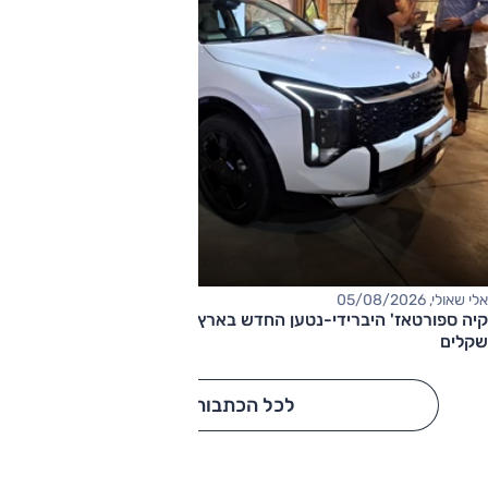
אלי שאולי, 05/08/2026
קיה ספורטאז' היברידי-נטען החדש בארץ – המחיר החל מ-220,000
שקלים
לכל הכתבות