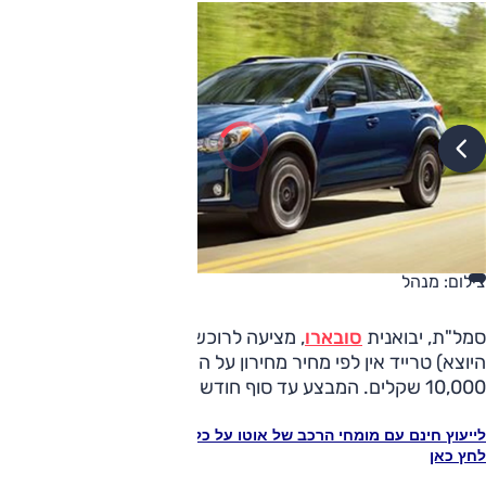
צילום: מנהל
סמל"ת, יבואנית
סובארו
, מציעה לרוכשי סובארו XV (מהדגם
היוצא) טרייד אין לפי מחיר מחירון על הרכב הישן, בתוספת
10,000 שקלים. המבצע עד סוף חודש נובמבר.
לייעוץ חינם עם מומחי הרכב של אוטו על כל הדגמים חייג ל-3262* או
לחץ כאן