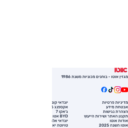
מגזין אוטו - בוחנים מכוניות משנת 1986
מדיניות פרטיות
יונדאי קונה
השוואת רכב
אבטחת מידע
אקספנג G6
רכב חדש
הצהרת נגישות
ג׳אקו 7
מחירון רכב
תקנון האתר ושירות הייעוץ
BYD אטו 3
מימון לרכב
אודות אוטו
יונדאי אלנטרה
אוטו השנה 2025
טויוטה יאריס קרוס