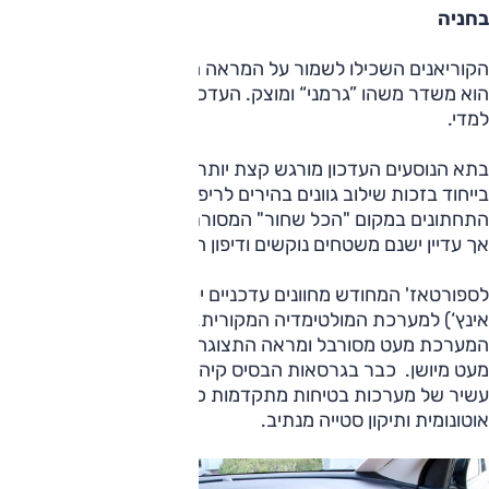
בחניה
הקוריאנים השכילו לשמור על המראה המוצלח של ספורטאז‘,
הוא משדר משהו ”גרמני“ ומוצק. העדכון שעבר ב-2019 מינורי
למדי.
בתא הנוסעים העדכון מורגש קצת יותר. המראה מודרני מבעבר,
בייחוד בזכות שילוב גוונים בהירים לריפוד ולחלקי הפלסטיק
התחתונים במקום "הכל שחור" המסורתי. הקו הכללי חסון ונאה,
אך עדיין ישנם משטחים נוקשים ודיפון הפלסטיק בדלתות פשוט.
לספורטאז' המחודש מחוונים עדכניים יותר וצג גדול יותר (8
אינץ‘) למערכת המולטימדיה המקורית. כאן נציין שתפעול
המערכת מעט מסורבל ומראה התצוגה (וגם חלק מהמתגים)
מעט מיושן. כבר בגרסאות הבסיס קיה ספורטאז‘ מוצע עם היצע
עשיר של מערכות בטיחות מתקדמות כמו מערכת בלימה
אוטונומית ותיקון סטייה מנתיב.