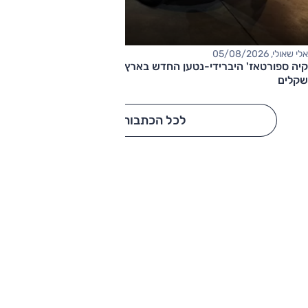
אלי שאולי, 05/08/2026
קיה ספורטאז' היברידי-נטען החדש בארץ – המחיר החל מ-220,000
שקלים
לכל הכתבות