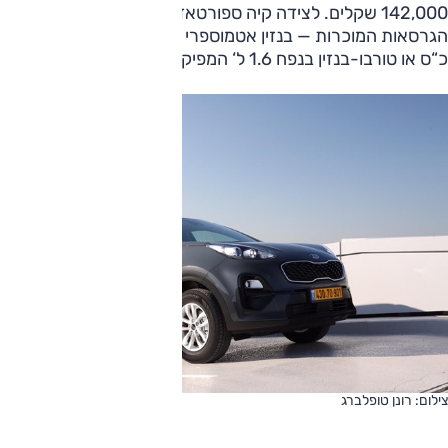
142,000 שקלים. לצידה קיה ספורטאז‘ 2020 מוסיף להציע את
הגרסאות המוכרות — בנזין אטמוספרי בנפח 2.0 ל‘ המפיק 155
כ“ס או טורבו-בנזין בנפח 1.6 ל‘ המפיק 177 כ“ס.
צילום: רונן טופלברג