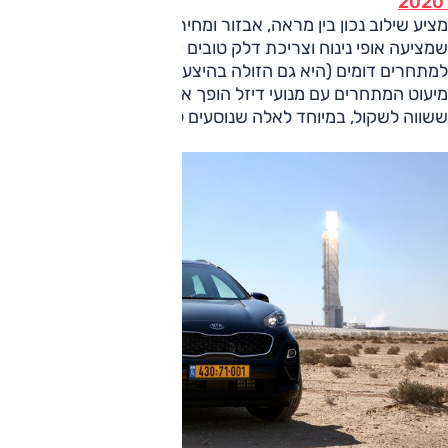
2020
מציע שילוב נכון בין מראה, אבזור ומחיר — במיוחד בגרסת הדיזל
שמציעה אופי נינוח וצריכת דלק טובים ומוצעת במחיר נמוך ביחס
למתחרים דומים (היא גם הזולה בהיצע הספורטאז‘). נכון להיום,
מיעוט המתחרים עם מנועי דיזל הופך את הספורטאז‘ לעסקה
ששווה לשקול, במיוחד לאלה שנוסעים למרחקים.