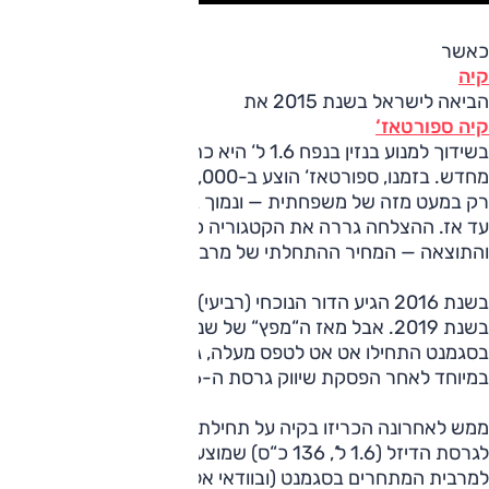
כאשר
קיה
הביאה לישראל בשנת 2015 את
קיה ספורטאז‘
בשידוך למנוע בנזין בנפח 1.6 ל‘ היא כתבה את ספר החוקים
מחדש. בזמנו, ספורטאז‘ הוצע ב-135,000 שקלים, מחיר גבוה
רק במעט מזה של משפחתית — ונמוך בהרבה מהמקובל בתחום
עד אז. ההצלחה גררה את הקטגוריה כולה לתחרות עזה
והתוצאה — המחיר ההתחלתי של מרבית הכלים בסגמנט ירד.
בשנת 2016 הגיע הדור הנוכחי (רביעי) שגם זכה למתיחת פנים
בשנת 2019. אבל מאז ה“מפץ“ של שנת 2015 המחירים
בסגמנט התחילו אט אט לטפס מעלה, גם של הספרוטאז‘ עצמו,
במיוחד לאחר הפסקת שיווק גרסת ה-1.6 ל‘.
ממש לאחרונה הכריזו בקיה על תחילת שיווק רמת גימור מוזלת
לגרסת הדיזל (1.6 ל‘, 136 כ“ס) שמוצעת כיום במחיר נמוך ביחס
למרבית המתחרים בסגמנט (ובוודאי אלה עם מנוע דיזל) —