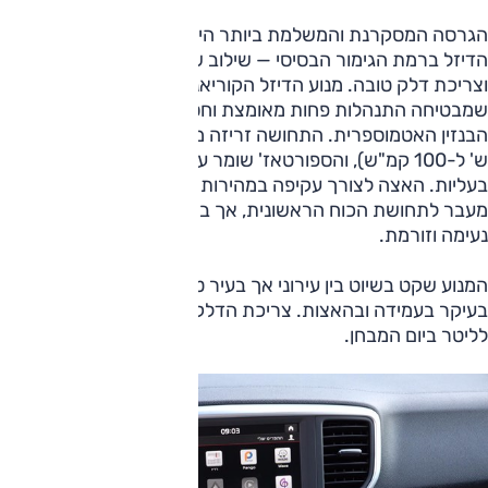
הגרסה המסקרנת והמשלמת ביותר היא ככל הנראה גרסת
הדיזל ברמת הגימור הבסיסי — שילוב של מחיר התחלתי נגיש
וצריכת דלק טובה. מנוע הדיזל הקוריאני מציג זמינות כוח טובה
שמבטיחה התנהלות פחות מאומצת וחסכונית בהרבה מבגרסת
הבנזין האטמוספרית. התחושה זריזה ממה שרומז המפרט (11.8
ש' ל-100 קמ"ש), והספורטאז' שומר על קצב מהיר ונינוח גם
בעליות. האצה לצורך עקיפה במהירות גבוהה תגלה שאין הרבה
מעבר לתחושת הכוח הראשונית, אך ביום יום מדובר ביחידת כוח
נעימה וזורמת.
המנוע שקט בשיוט בין עירוני אך בעיר טרטור הדיזל מורגש,
בעיקר בעמידה ובהאצות. צריכת הדלק טובה עם כ-13.5 ק“מ
לליטר ביום המבחן.