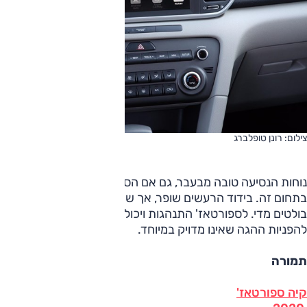
צילום: רונן טופלברג
נוחות הנסיעה טובה מבעבר, גם אם הספורטאז‘ אינו מצטיין
בתחום זה. בידוד הרעשים שופר, אך שאון הרוח והכביש נותרו
בולטים מדי. לספורטאז' התנהגות ויכולת טובות, והרכב מגיב נכון
להפניות ההגה שאינו מדויק במיוחד.
תמורה
קיה ספורטאז'