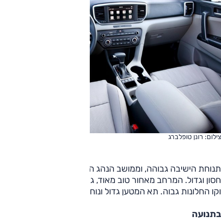
צילום: רונן טופלברג
תנוחת הישיבה גבוהה, וממושב הנהג התחושה היא של רכב פנאי
חסון וגדול. המרחב מאחור טוב מאוד, גם אם המושב מעט נמוך
וקו החלונות גבוה. תא המטען גדול ונוח לשימוש.
בתנועה