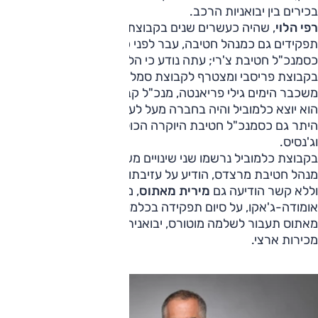
בכירים בין יבואניות הרכב.
רפי הלוי
, שהיה כעשרים שנים בקבוצת כלמוביל וכיהן במספר
תפקידים גם כמנהל חטיבה, עבר לפני כשנה לקבוצת פריסבי
כסמנכ"ל חטיבת צ'רי; עתה נודע כי הלוי מסיים את תפקידו
בקבוצת פריסבי ומצטרף לקבוצת סמל"ת בה הוא חובר לידידו
משכבר הימים גילי פריאנטה, מנכ"ל קבוצת סמלת. גם פריאנטה
הוא יוצא כלמוביל והיה בחברה מעל לעשור, לאחר שכיהן בה בין
היתר גם כסמנכ"ל חטיבת היוקרה הכוללת את מרצדס, סמארט
וג'נסיס.
בקבוצת כלמוביל נרשמו שני שינויים משמעותיים.
יניב ביטון
,
מנהל חטיבת מרצדס, הודיע על עזיבתו את התפקיד. במקביל
וללא קשר הודיעה גם
מירית מאתוס
, מנהלת חטיבת
אומודה-ג'אקו, על סיום תפקידה בכלמוביל; על-פי ההערכות,
מאתוס תעבור לשלמה מוטורס, יבואנית BYD, ותכהן כסמנכ"ל
מכירות ארצי.