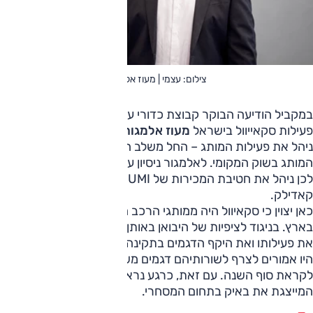
צילום: עצמי | מעוז אלמגור
במקביל הודיעה הבוקר קבוצת כדורי על סיום תפקידו של מנכ"ל
פעילות סקאייוול בישראל
מעוז אלמגור
בתום חמש שנים בהן
ניהל את פעילות המותג – החל משלב ההקמה ועד לביסוסו של
המותג בשוק המקומי. לאלמגור ניסיון עשיר בענף הרכב, וקודם
לכן ניהל את חטיבת המכירות של UMI ואת מותג היוקרה
קאדילק.
כאן יצוין כי סקאיוול היה ממותגי הרכב הסיניים הראשונים שנחתו
בארץ. בניגוד לציפיות של היבואן באותן שנים, היצרן לא הגדיל
את פעילותו ואת היקף הדגמים בתקינה אירופאית. בקבוצת כדורי
היו אמורים לצרף לשורותיהם דגמים משל באיק (BAIC) הסינית
לקראת סוף השנה. עם זאת, כרגע נראה שהייצוג עובר לדלהום
המייצגת את באיק בתחום המסחרי.