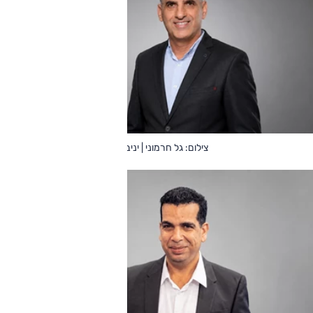
צילום: גל חרמוני | יניב ביטון