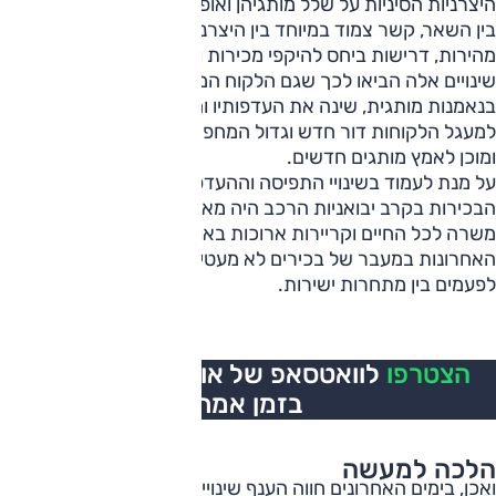
היצרניות הסיניות על שלל מותגיהן ואופן פעילותן השונה. זה כולל,
בין השאר, קשר צמוד במיוחד בין היצרניות והיבואניות, תגובות
מהירות, דרישות ביחס להיקפי מכירות ושיווק.
שינויים אלה הביאו לכך שגם הלקוח המקומי שהיה שמרן והחזיק
בנאמנות מותגית, שינה את העדפותיו והתנהגותו. בנוסף, הצטרף
למעגל הלקוחות דור חדש וגדול המחפש חדשנות וטכנולוגיה,
ומוכן לאמץ מותגים חדשים.
על מנת לעמוד בשינויי התפיסה וההעדפות, גם איוש המשרות
הבכירות בקרב יבואניות הרכב היה מאתגר מתמיד. הגישה של
משרה לכל החיים וקריירות ארוכות באותו ארגון הוחלפה בשנים
האחרונות במעבר של בכירים לא מעטים בין יבואניות הרכב,
לפעמים בין מתחרות ישירות.
הצטרפו
לוואטסאפ של אוטו, כל העדכונים
בזמן אמת
הלכה למעשה
ואכן, בימים האחרונים חווה הענף שינויים גדולים באיוש תפקידים