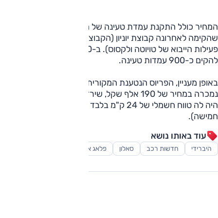
המחיר כולל התקנת עמדת טעינה של חברת EV-Edge,
שהקימה לאחרונה קבוצת יוניון (הקבוצה שמאגדת בתוכה גם את
פעילות הייבוא של טויוטה ולקסוס). ב-2020 צפויה החברה
להקים כ-900 עמדות טעינה.
באופן מעניין, הפריוס הנטענת המקורית שהושקה בארץ ב-2012,
נמכרה במחיר של 190 אלף שקל, שירד ל-180 אלף בהמשך.
היה לה טווח חשמלי של 24 ק"מ בלבד ומקום לארבעה (כיום
חמישה).
עוד באותו נושא
היברידי
חדשות רכב
סאלון
פלאג אין
רכב משפחתי