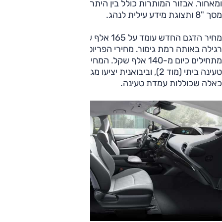
ומאחור. אבזור המותרות כולל בין היתר מערכת מולטימדיה עם
מסך "8 ותצוגת מידע עילית לנהג.
מחיר הדגם החדש עומד על 165 אלף שקל, 18 אלף יותר מפריוס
רגילה באותה רמת גימור. מחירי הפריוס ללא טעינה ממקור חיצוני
מתחילים כיום מ-140 אלף שקל. המחיר ב-PHEV כולל כבל
טעינה ביתי (מוד 2), וביבואנית יציעו מגוון חבילות רכישה, כולל
כאלה שכוללות עמדת טעינה.