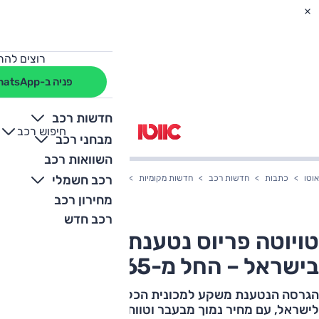
רוצים להת
פניה ב-WhatsApp
חדשות רכב
חיפוש רכב
+
-
מבחני רכב
השוואות רכב
רכב חשמלי
אוטו
כתבות
חדשות רכב
חדשות מקומיות
טויוטה פריוס נטענת משקע בישראל – החל מ-
מחירון רכב
רכב חדש
טויוטה פריוס נטענת משקע
בישראל – החל מ-165 אלף שקל
הגרסה הנטענת משקע למכונית הכלאיים של טויוטה חוזרת
לישראל, עם מחיר נמוך מבעבר וטווח חשמלי גדול יותר