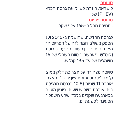
טויוטה
לישראל, חוזרת לשווק את גרסת הכלאיים הנטענת משקע
(PHEV) של
טויוטה פריוס
. מחירה החל מ-165 אלף שקל.
לגרסה החדשה, שהושקה ב-2016 ועברה רענון קל השנה,
הספק משולב דומה לזה של הפריוס הרגילה (122 כ"ס), אך
מצברי ליתיום-יון משודרגים עם קיבולת של 8.8 קילוואט-שעה
(קוט"ש) מאפשרים טווח חשמלי של 45 ק"מ ומהירות מרבית
חשמלית של עד 135 קמ"ש.
טויוטה מצהירה על תצרוכת דלק ממוצעת בתנאי מעבדה של 77
ק"מ לליטר ולמכונית ציון ירוק 1. האצה מעמידה ל-100 קמ"ש
אורכת 11 שניות (10.8 בגרסה הרגילה). טעינת המצברים משקע
ביתי אורכת כשלוש שעות וביוניון מוטורס מעריכים את עלותה
בכארבעה שקלים בלבד. שקע חשמל תעשייתי יקצר את זמן
הטעינה לכשעתיים.