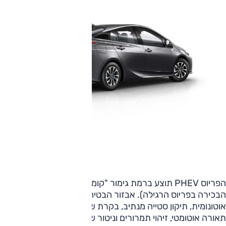
הפריוס PHEV תוצע ברמת גימור "קומפורט" (בדומה לרמה
הבכירה בפריוס הרגילה). אבזור הבטיחות כולל בלימת חירום
אוטונומית, תיקון סטייה מנתיב, בקרת שיוט אדפטיבית, עמעום
תאורה אוטומטי, זיהוי תמרורים וניטור שטחים מתים מהצד