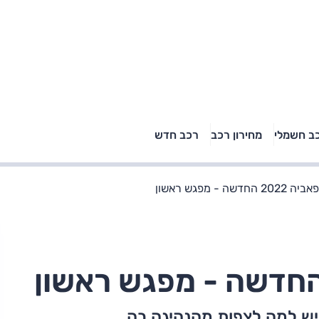
טויוטה ראב 4, קיה
ב חשמלי
מחירון רכב
רכב חדש
רכבי הסלב
ספורטאז' לונג ויונדאי
"הצל"
טוסון לונג ראש בראש: על
הנייר ועל הכביש
חדשה - מפגש ראשון
ש למה לצפות מהנהיגה בה