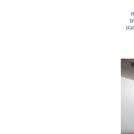
ת
ם
שימה במבט