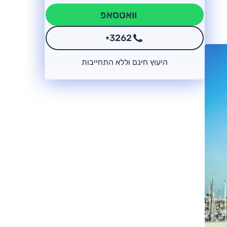
וואטסאפ
3262
*
היעוץ חינם וללא התחייבות