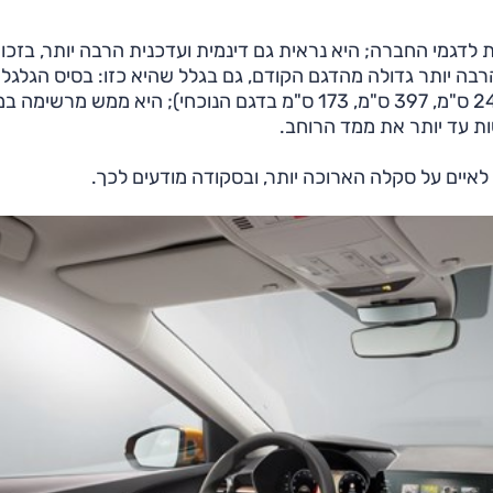
ת לדגמי החברה; היא נראית גם דינמית ועדכנית הרבה יותר, בזכו
בה יותר גדולה מהדגם הקודם, גם בגלל שהיא כזו: בסיס הגלגלי
שלה הוא 256 ס"מ, אורכה 411 ס"מ, רוחבה 178 ס"מ (247 ס"מ, 397 ס"מ, 173 ס"מ בדגם הנוכחי); היא ממש מר
ות עד יותר את ממד הרוחב.
ו לאיים על סקלה הארוכה יותר, ובסקודה מודעים לכך.