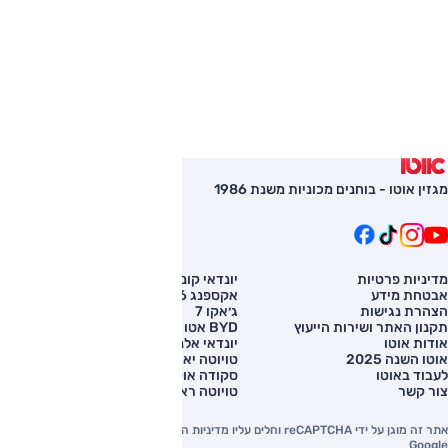
מגזין אוטו - בוחנים מכוניות משנת 1986
מדיניות פרטיות
יונדאי קונה
השוואת רכב
אבטחת מידע
אקספנג G6
רכב חדש
הצהרת נגישות
ג׳אקו 7
מחירון רכב
תקנון האתר ושירות הייעוץ
BYD אטו 3
מימון לרכב
אודות אוטו
יונדאי אלנטרה
אוטו השנה 2025
טויוטה יאריס קרוס
לעבוד באוטו
סקודה אוקטביה
צור קשר
טויוטה ראב 4
אתר זה מוגן על ידי reCAPTCHA וחלים עליו מדיניות הפרטיות והתנאים וההגבלות של
Google