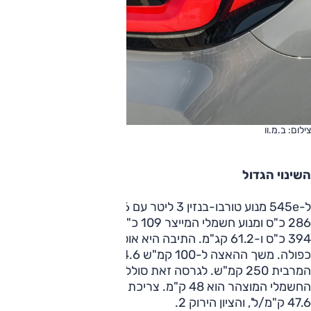
צילום: ב.מ.וו
השינוי הגדול
ל-545e מנוע טורבו-בנזין 3 ליטר עם 6 צילינדרים בטור המייצר
286 כ"ס ומנוע חשמלי המייצר 109 כ"ס, לתפוקה משולבת של
394 כ"ס ו-61.2 קג"מ. התיבה היא אוטומטית 8 הילוכים וההנעה
כפולה. משך ההאצה ל-100 קמ"ש 4.6 שניות, והמהירות
המרבית 250 קמ"ש. לגרסה זאת סוללה 12 קוט"ש והטווח
החשמלי המוצהר הוא 48 ק"מ. צריכת הדלק המוצהרת היא
47.6 ק"מ/ל', והציון הירוק 2.