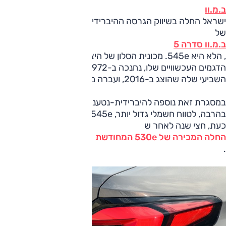
ב.מ.וו
ישראל החלה בשיווק הגרסה ההיברידית-נטענת החזקה ביותר
של
ב.מ.וו סדרה 5
, הלא היא 545e. מכונית הסלון של היצרן הבווארי, ראשונה בין
הדגמים העכשוויים שלו, נחנכה ב-1972, מכהנת כעת בדור
השביעי שלה שהוצג ב-2016, ועברה מתיחת פנים ב-2020.
במסגרת זאת נוספה להיברידית-נטענת 530e גם גרסה חזקה
בהרבה, לטווח חשמלי גדול יותר, 545e. שיווקה של זו מתחיל
כעת, חצי שנה לאחר ש
החלה המכירה של 530e המחודשת
.