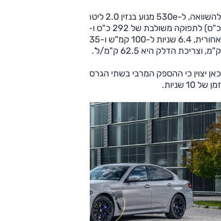
להשוואה, ל-530e מנוע בנזין 2.0 ליטר ו-4 צילינדרים (186
כ"ס) לתפוקה משולבת של 292 כ"ס ו-42.8 קג"מ, הנעה
אחורית, 6.4 שניות ל-100 קמ"ש ו-235 קמ"ש; הטווח הוא 56
ק"מ, וצריכת הדלק היא 62.5 ק"מ/ל'.
כאן יצוין כי ההספק המרבי בשתי הגרסאות הוא ב-E בוסט, לפרק
זמן של 10 שניות.