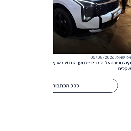
אלי שאולי, 05/08/2026
קיה ספורטאז' היברידי-נטען החדש בארץ – המחיר החל מ-220,000
שקלים
לכל הכתבות