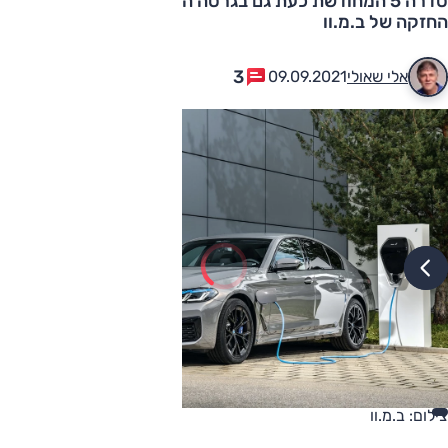
סדרה 5 המחודשת כעת גם בגרסה ההיברידית-נטענת
החזקה של ב.מ.וו
3
אלי שאולי
09.09.2021
צילום: ב.מ.וו