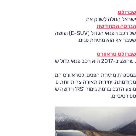
שברולט
ישראל החלה לשווק את
הגרסה המחודשת
של רכב הפנאי הגדול (E-SUV) ועושה זאת יחד עם אקווינוקס
שעבר אף הוא מתיחת פנים.
שברולט טראוורס
, שהוצג ב-2017 הוא רכב פנאי גדול שנועד ל-7 או ל-8 נוסעים.
במסגרת מתיחת הפנים, לטראוורס המחודש שבכה אגרסיבית
מקודמתה, יחידות תאורה צרות יותר, פגושים חדשים. בנוסף,
מוצע הדגם ברמת גימור 'RS' חדשה שיש לה פריטי עיצוב
ספורטיביים.