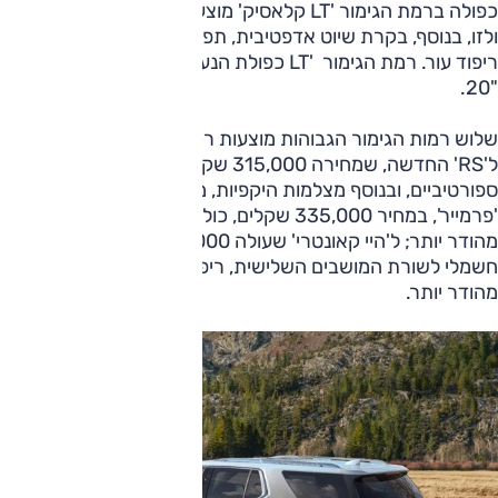
כפולה ברמת הגימור 'LT קלאסיק' מוצעת ב-288,000 שקלים,
ולזו, בנוסף, בקרת שיוט אדפטיבית, תפעול חשמלי למושב הנוסע,
ריפוד עור. רמת הגימור 'LT כפולת הנעה', כוללת, בנוסף, חישוקי
"20.
שלוש רמות הגימור הגבוהות מוצעות רק בצמוד להנעה כפולה.
ל'RS' החדשה, שמחירה 315,000 שקלים, כאמור פריטי עיצוב
ספורטיביים, ובנוסף מצלמות היקפיות, מערכת שמע משודרגת;
'פרמייר', במחיר 335,000 שקלים, כוללת מחוונים אחרים, ריפוד
מהודר יותר; ל'היי קאונטרי' שעולה 360,000 שקלים, גם קיפול
חשמלי לשורת המושבים השלישית, ריפוד עור נאה יותר וגימור
מהודר יותר.