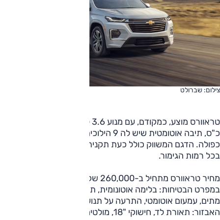
צילום: שברולט
טראוורס מוצע, כמקודם, עם מנוע 3.6 ליטר V6 המייצר 310
כ"ס, תיבה אוטומטית שיש לה 9 הילוכים, וההנעה קדמית או
כפולה. הדגם המשווק כולל כעת תקנית מערך בטיחות מכובד
בכל רמות הגימור.
מחיר טראוורס מתחיל ב-260,000 שקלים לרמת הגימור 'LS' –
במפרט הבטיחות: בלימה אוטונומית, תיקון סטייה, ניטור שטחים
מתים, עמעום אוטומטי, התרעה על תנועה חוצה מאחור; במפרט
האבזור: תאורת לד, חישוקי "18, מולטימדיה עם צג "7, בקרת