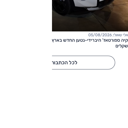
אלי שאולי, 05/08/2026
קיה ספורטאז' היברידי-נטען החדש בארץ – המחיר החל מ-220,000
שקלים
לכל הכתבות