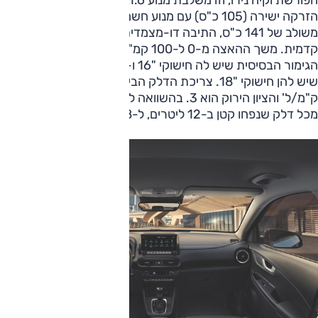
הזרקה ישירה (105 כ"ס) עם מנוע חשמלי (43.5 כ"ס) להספק
משולב של 141 כ"ס, התיבה דו-מצמדית עם 6 הילוכים וההנעה
קדמית. משך ההאצה מ-0 ל-100 קמ"ש הוא 11 שניות ברמת
הגימור הבסיסית שיש לה חישוקי "16 ו-11.2 שניות בגבוהות יותר
שיש להן חישוקי "18. צריכת הדלק הבין-עירונית היא 25.6
ק"מ/ל' והציון הירוק הוא 3. בהשוואה לגרסת הבנזין, להיברידית
מכל דלק שנפחו קטן ב-12 ליטרים, ל-38 ליטרים.