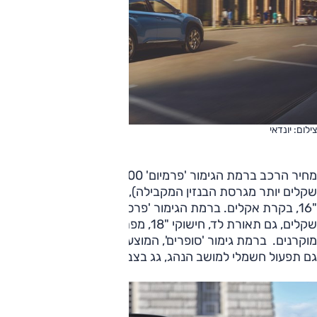
צילום: יונדאי
מחיר הרכב ברמת הגימור 'פרמיום' 148,000 שקלים (כ-19,000
שקלים יותר מגרסת הבנזין המקבילה), וזו תכלול כאמור חישוקי
"16, בקרת אקלים. ברמת הגימור 'פרסטיג', שמחירה 150,000
שקלים, גם תאורת לד, חישוקי "18, מפתח חכם, מחוונים
מוקרנים. ברמת גימור 'סופרים', המוצעת ב-154,000 שקלים,
גם תפעול חשמלי למושב הנהג, גג בצבע שחור ועוד.