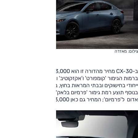
צילום: מאזדה
ב-CX-30 מחיר מהדורה זו הוא 3,000 שקלים, ניתן לקבלה
ברמות הגימור 'קומפורט' ו'אקזקוטיב' וגם זו כוללת אותו גימור
ייחודי בחישוקים ובבתי המראות בחוץ, בתפרים האדומים בפנים.
בנוסף תוצע רמת גימור 'פרמיום בלאק' המוסיפה גם ריפוד עור
אדום ל'פרמיום'; המחיר גם כאן 3,000 שקלים.