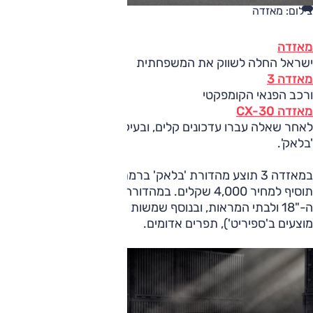
צילום: מאזדה
מאזדה
ישראל החלה לשווק את המשפחתית
מאזדה 3
ורכב הפנאי הקומפקטי
מאזדה CX-30
לאחר שאלה עברו עדכונים קלים, ובעיקר מוצעים במהדורת
'בלאק'.
במאזדה 3 תוצע מהדורת 'בלאק' ברמת הגימור 'ספיריט' וזו
תוסיף למחיר 4,000 שקלים. במהדורה זו גימור שחור לחישוקי
ה-"18 ולבתי המראות, ובנוסף שמשות כהות, חיישני חניה (אינם
מוצעים ב'ספיריט'), תפרים אדומים.