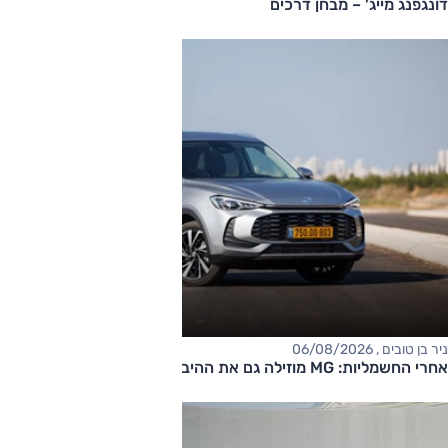
דונגפנג מייג' – מבחן דרכים
ניר בן טובים , 06/08/2026
אחרי החשמליות: MG מוזילה גם את ההיברידיות