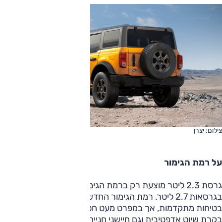
צילום: יצרן
על רמת הגימור
גרסת 2.3 ליטר מוצעת רק ברמת הגימור 'MID', בשונה מ-'LUX'
בגרסאות 2.7 ליטר. רמת הגימור החדשה כוללת תקנית מערכות
בטיחות מתקדמות, אך במפרט מעט חסר – ללא חמיקה ממכשול,
בקרת שיוט אדפטיבית וגם חיישני חנייה קדמיים.