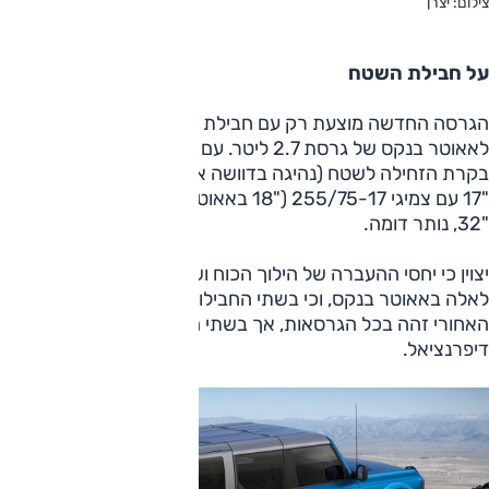
צילום: יצרן
על חבילת השטח
הגרסה החדשה מוצעת רק עם חבילת ביג בנד, הדומה מאוד
לאאוטר בנקס של גרסת 2.7 ליטר. עם זאת, המפרט חסר את
בקרת הזחילה לשטח (נהיגה בדוושה אחת). בחבילה זו חישוקי
"17 עם צמיגי 255/75-17 ("18 באאוטר בנקס) וקוטר הגלגלים,
"32, נותר דומה.
יצוין כי יחסי ההעברה של הילוך הכוח ושל הסרנים בביג בנד זהים
לאלה באאוטר בנקס, וכי בשתי החבילות אותו סרן קדמי. הסרן
האחורי זהה בכל הגרסאות, אך בשתי הנ"ל אין נעילת
דיפרנציאל.