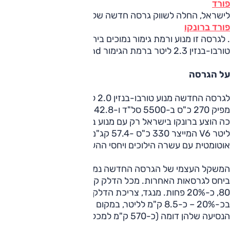
פורד
לישראל, החלה לשווק גרסה חדשה של
פורד ברונקו
. לגרסה זו מנוע ורמת גימור נמוכים ביחס למפרט שהוצע עד כה:
טורבו-בנזין 2.3 ליטר ברמת הגימור Big Bend.
על הגרסה
לגרסה החדשה מנוע טורבו-בנזין 2.0 ליטר 4 צילינדרים וזה
מפיק 270 כ"ס ב-5500 סל"ד ו-42.8 קג"מ ב-3500 סל"ד. עד
כה הוצע ברונקו בישראל רק עם מנוע בנזין כפול-מגדשים 2.7
ליטר V6 המייצר 330 כ"ס -57.4 קג"מ. התיבה ללא שינוי –
אוטומטית עם עשרה הילוכים ויחסי ההעברה זהים.
המשקל העצמי של הגרסה החדשה נמוך בכ-100-200 ק"ג
ביחס לגרסאות האחרות. מכל הדלק קטן יותר– 66 ליטר לעומת
80, כ-20% פחות. מנגד, צריכת הדלק המוצהרת טובה
בכ-20% – כ-8.5 ק"מ לליטר, במקום 7.2 ק"מ/ל' – כך שטווח
הנסיעה שלהן דומה (כ-570 ק"מ למכל).