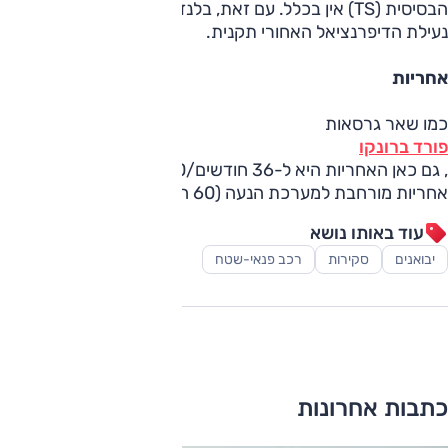
הבסיסית (TS) אין בכלל. עם זאת, בלנד קרוזר הארוך הבסיסי
נעילת הדיפרנציאל האחורי תקנית.
אחריות
כמו שאר גרסאות
פורד ברונקו
, גם כאן האחריות היא ל-36 חודשים/100,000 ק"מ, לצד
אחריות מורחבת למערכת הנעה (60 חודשים/100,000 ק"מ).
עוד באותו נושא
יבואנים
סקירות
רכב פנאי-שטח
כתבות אחרונות