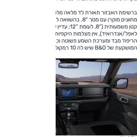
ברשימת האבזור תאורת לד מלאה מלפנים, מפתח חכם, לוח
מחוונים מוקרן עם מסך "8. בהשוואה ל'לוקס' מסך המולטימדיה
קטן משמעותית ("8, לעומת "12; עדיין עם צימוד אלחוטי
לאפל/אנדרואיד), אין מצלמות היקפיות ומשטח טעינה אלחוטי,
הריפוד מבד ומערכת השמע פשוטה וכוללת 6 רמקולים במקום זו
המושקעת של B&O שיש לה 10 רמקולים.