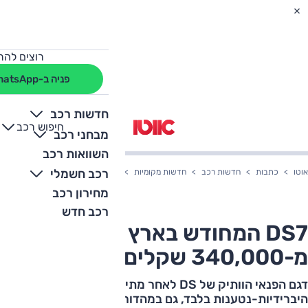
רוצים להת
פניה ב-WhatsApp
חדשות רכב
חיפוש רכב
+
-
מבחני רכב
השוואות רכב
רכב חשמלי
אוטו
כתבות
חדשות רכב
חדשות מקומיות
DS7 המחודש בארץ – מחיר החל מ-340,000 שקלים
מחירון רכב
רכב חדש
DS7 המחודש בארץ – מחיר החל
מ-340,000 שקלים
דגם הפנאי הוותיק של DS לאחר מתיחת פנים, מוצע בגרסאות
היברידיות-נטענות בלבד, גם במהדורה ספורטיבית