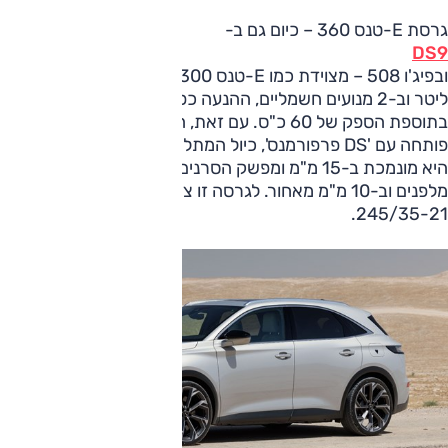
גרסת E-טנס 360 – כיום גם ב-
DS9
ובפיג'ו 508 – מצוידת כמו E-טנס 300 במנוע טורבו-בנזין 1.6
ליטר וב-2 מנועים חשמליים, ההנעה כפולה וההבדל היחיד הוא
בתוספת הספק של 60 כ"ס. עם זאת, הגרסה החזקה יותר,
פותחה עם 'DS פרפורמנס', כיול המתלים שונה, הבולמים אחרים,
היא מונמכת ב-15 מ"מ ומפשק הסרנים שלה גדל ב-24 מ"מ
מלפנים וב-10 מ"מ מאחור. לגרסה זו צמיגי משלין פיילוט 4 במידה
245/35-21.