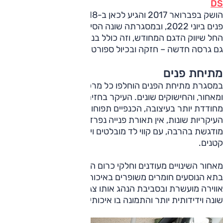
DS
הושק בפברואר 2017 והגיע לכאן ב-2018. הדגם עבר מתיחת
פנים ביוני 2022, ובמסגרתה שונה הסימול שלו ל-DS7. כעת
החל שיווק הדגם המחודש, וזה כולל בנוסף לשיפורים שנעשו בו
גם גרסה חדשה – חזקה ובכיול ספורטיבי.
מתיחת פנים
במסגרת מתיחת הפנים הוחלפו כל מרכיבי העיצוב מלפנים
ומאחור, והחישוקים שונים. העיקר בחזית, והסבכה החדשה
מחודדת יותר בעיצובה, הכנפיים תפוחות יותר, יחידות התאורה
העיקריות שונות, אין תאורת פנייה נפרדת, ובעיקר תאורת היום
מודגשת בהרבה, עם קווי לד מובלטים וייחודיים. השינויים בפגושים
קטנים.
מאחור השינויים מעודנים וחלקי כרום הוחלפו בכאלה מושחרים.
בתא הנוסעים חומרים משופרים באיכות, גוונים אחרים, תאורת
אווירה מועשרת ובסביבת הנהג אותו צג "12, מערכת הפעלה
שונה וידידותית יותר והתמונה בו איכותית יותר.