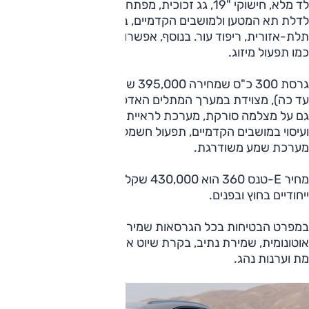
לד מלא, חישוקי "19, גג זכוכית, מפתח חכם, תפעול חשמלי
לדלת תא המטען ולמושבים הקדמיים, בקרת אקלים
תלת-אזורית, ריפוד עור. בנוסף, אפשרות שליטה מרחוק (MYDS)
כמו תפעול מיזוג.
גרסת 300 כ"ס שמחירה 395,000 שקלים (345,000 שקלים
עד כה), מצוידת במערך המתלים האדפטיבי שפעולתו מבוססת
גם על מצלמה סורקת, מערכת לראיית לילה, חישוקי "20, אוורור
ועיסוי במושבים הקדמיים, תפעול חשמלי למסעד המושב האחורי,
מערכת שמע משודרגת.
מחיר E-טנס 360 הוא 430,000 שקלים, ולגרסה זו פריטי עיצוב
ייחודיים בחוץ ובפנים.
במפרט הבטיחות בכל הגרסאות שמירת מרחק ובלימה
אוטונומית, שמירת נתיב, בקרת שיוט אדפטיבית, התרעות שטח
מת וערנות נהג.