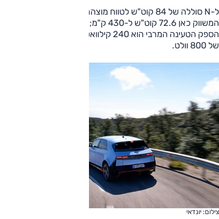
ל-N סוללה של 84 קוט"ש לטווח מוצהר של 448 ק"מ (ברגיל
המשווק כאן 72.6 קוט"ש ל-430 ק"מ; כעת גם בדגם המחודש).
הספק הטעינה המרבי הוא 240 קילוואט הודות למתח מערכת
של 800 וולט.
צילום: יונדאי