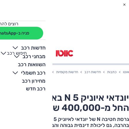
רוצים להת
פניה ב-WhatsApp
חדשות רכב
חיפוש רכב
+
-
מבחני רכב
השוואות רכב
רכב חשמלי
אוטו
כתבות
חדשות רכב
חדשות מקומיות
יונדאי איוניק 5 N בארץ – מחיר החל מ-400,000 שקלים
מחירון רכב
רכב חדש
יונדאי איוניק 5 N בארץ – מחיר
החל מ-400,000 שקלים
גרסת חטיבה N של יונדאי לאיוניק 5 עם מפרט משופר
בהרבה, גם ליכולת דינמית גבוהה והבטחה להנאה מנהיגה