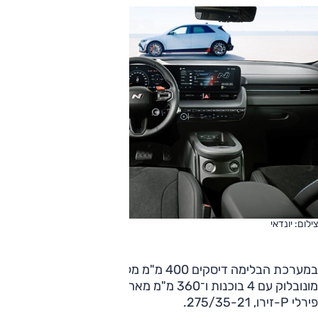
צילום: יונדאי
במערכת הבלימה דיסקים 400 מ"מ מלפנים עם קליפרים
מונובלוק עם 4 בוכנות ו־360 מ"מ מאחור, והצמיגים כנדרש:
פירלי P-זירו, 275/35-21.