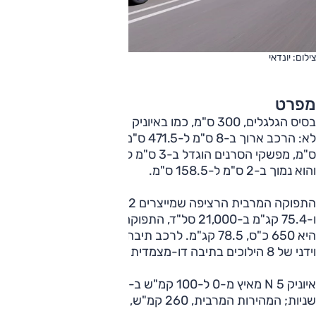
צילום: יונדאי
מפרט
בסיס הגלגלים, 300 ס"מ, כמו באיוניק 5 המוכר – שאר הממדים
לא: הרכב ארוך ב-8 ס"מ ל-471.5 ס"מ, רחב ב-5 ס"מ ל-194
ס"מ, מפשקי הסרנים הוגדל ב-3 ס"מ לפנים ו-2.5 ס"מ מאחור
והוא נמוך ב-2 ס"מ ל-158.5 ס"מ.
התפוקה המרבית הרציפה שמייצרים 2 המנועים היא 609 כ"ס
ו-75.4 קג"מ ב-21,000 סל"ד, התפוקה המרבית בדחף ('בוסט')
היא 650 כ"ס, 78.5 קג"מ. לרכב תיבה המדמה שילוב אוטומטי
וידני של 8 הילוכים בתיבה דו-מצמדית וההנעה כמובן כפולה.
איוניק 5 N מאיץ מ-0 ל-100 קמ"ש ב-3.5 שניות ובדחף ב-3.4
שניות; המהירות המרבית, 260 קמ"ש, זהה בשני המצבים.