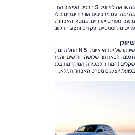
בהשוואה לאיוניק 5 הרגיל, העיצוב החיצוני של N 5 אגרסיבי
בהרבה, עם מרכיבים אווירודינמיים בולטים, ובתוך הרכב בולטים
מושבי ספורט ייעודיים. בנוסף, האבזור בפנים עשיר יותר, כולל
פריטים קוסמטיים, פקדים ותצוגה רלוונטיים.
שיווק
שיווקו של יונדאי איוניק N 5 החל היום (ראשון), מכוניות ראשונות
תגענה לכאן תוך שלושה חודשים, והמחיר החל ב-400,000
שקלים (המחיר למכירה המוקדמת בלבד). עם תחילת המסירות
בפועל, יוצג גם מפרט האבזור המלא.