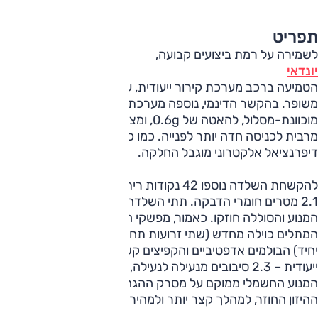
תפריט
לשמירה על רמת ביצועים קבועה,
יונדאי
הטמיעה ברכב מערכת קירור ייעודית, עם שטח מוגדל ומצנן שמן
משופר. בהקשר הדינמי, נוספה מערכת בלימה רגנרטיבית
מוכוונת-מסלול, להאטה של 0.6g, ומצב ESC Sport להתאמה
מרבית לכניסה חדה יותר לפנייה. כמו כן מורכב ב-N 5 גם
דיפרנציאל אלקטרוני מוגבל החלקה.
להקשחת השלדה נוספו 42 נקודות ריתוך ולחיזוק המרכב נוספו
2.1 מטרים חומרי הדבקה. תתי השלדה מלפנים ומאחור ותושבות
המנוע והסוללה חוזקו. כאמור, מפשקי הסרנים הורחבו ומערכת
המתלים כוילה מחדש (שתי זרועות תחתונות מחליפות משולש
יחיד) הבולמים אדפטיביים והקפיצים קשיחים יותר. מערכת ההיגוי
ייעודית – 2.3 סיבובים מנעילה לנעילה, (2.7 באיוניק הרגיל) –
המנוע החשמלי ממוקם על מסרק ההגה (ולא במוט), לשיפור
ההיזון החוזר, למהלך קצר יותר ולמהירות תגובה גבוהה יותר.