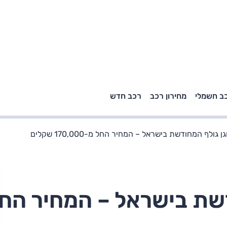
טויוטה ראב 4, קיה
ב חשמלי
מחירון רכב
רכב חדש
רכבי הסלב
ספורטאז' לונג ויונדאי
"הצל"
טוסון לונג ראש בראש: על
הנייר ועל הכביש
 גולף המחודשת בישראל – המחיר החל מ-170,000 שקלים
דשת בישראל – המחיר הח