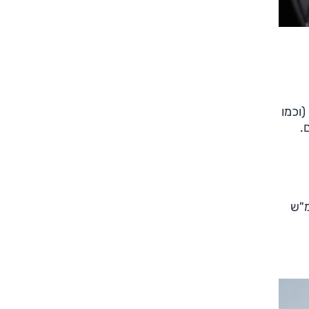
המהדורה המוחלשת שלו מחליפה את הטורבו-בנזין 1.0 ליטר (וכמו
 סל"ד) ו-25.5 קג"מ (1500-3500 סל"ד), משך התאוצה ל-100 קמ"ש