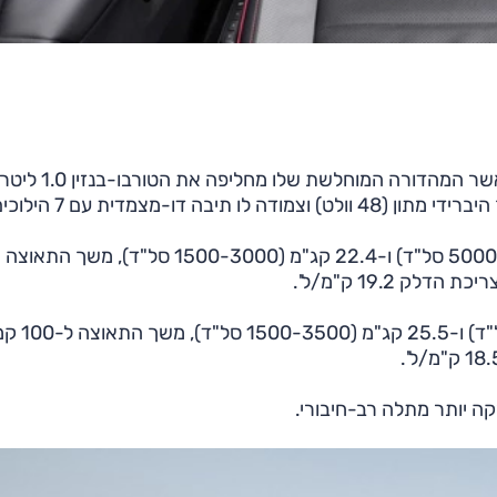
המחודשת מוצעת כעת עם מנוע טורבו-בנזין 1.5 ליטר, כאשר 
בגרסה החדשה והחלשה התפוקה היא 116 כ"ס (5000-6000 סל"ד) ו-22.4 קג"מ (1500-3000 סל"ד), משך התאוצה
בגרסה החזקה התפוקה היא 150 כ"ס (5000-6000