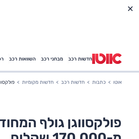
פריט מהיר
חדשות רכב
מבחני רכב
השוואות רכב
רכ
באיזה רכב פנאי נוסעת
אגם בוחבוט?
אוטו
כתבות
חדשות רכב
חדשות מקומיות
פולקסווגן
פולקסווגן גולף המחו
מ-170,000 שקלים