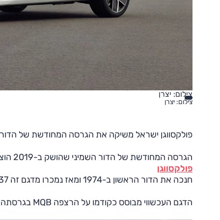
צילום: יצרן
צילום: יצרן
פולקסווגן ישראל משיקה את הגרסה המחודשת של הדור השמינ
הגרסה המחודשת של הדור השמיני שהושק ב-2019 הוצגה בינואר השנה, במסגרת ציון חמישים שנים לגולף.
פולקסווגן
חנכה את הדור הראשון ב-1974 ומאז נמכרו מדגם זה 37 מיליון יחידות.
הדגם העכשווי מבוסס כקודמו על הרצפה MQB בגרסתה המשודרגת 'איוו', כמו בדגמים רבים בקבוצת פולקסווגן.