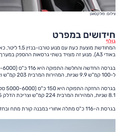
צילום: פולקסווגן
חידושים במפרט
גולף
באודי A3). מנוע זה מצויד בשתי גרסאות ההספק במערך היברידי מתון (48 וולט) וצמודה לו תיבה דו-מצמדית עם 7 הילוכים.
ל-100 קמ"ש 9.9 שניות, המהירות המרבית 203 קמ"ש וצריכת הדלק 19.2 ק"מ/ל'.
8.1 שניות, המהירות המרבית 224 קמ"ש וצריכת הדלק 18.5 ק"מ/ל'.
בגרסת ה-116 כ"ס מתלה אחורי במבנה קורת מתח ובחזקה יותר מתלה רב-חיבורי.