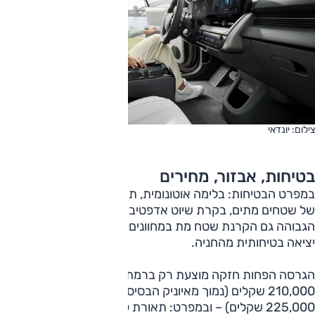
צילום: יונדאי
בטיחות, אבזור, מחירים
במפרט הבטיחות: בלימה אוטונומית, תיקון סטייה, ניטור אקטיבי
של שטחים מתים, בקרת שיוט אדפטיבית, וברמת האבזור
הגבוהה גם הקרנת שטח מת במחוונים עם הפעלת איתות, מערך
יציאה בטיחותית מהחניה.
הגרסה הפחות חזקה מוצעת רק ברמת האבזור 'פרמיום', מחירה
210,000 שקלים (נמוך מאיוניק הבסיסית היוצאת ב'פרסטיג'',
225,000 שקלים) – ובמפרט: תאורת לד, חישוקי "19, מפתח