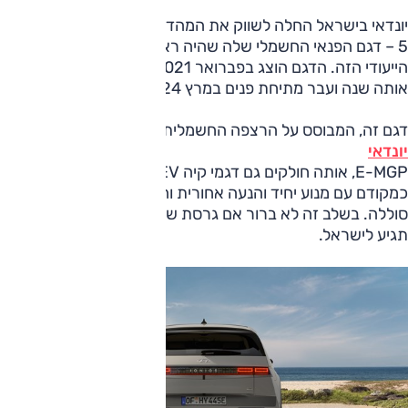
יונדאי בישראל החלה לשווק את המהדורה המחודשת של איוניק
5 – דגם הפנאי החשמלי שלה שהיה ראשון בפעילות תת המותג
הייעודי הזה. הדגם הוצג בפברואר 2021, הגיע לישראל ביולי
אותה שנה ועבר מתיחת פנים במרץ 2024.
דגם זה, המבוסס על הרצפה החשמלית-ייעודית של
יונדאי
E-MGP, אותה חולקים גם דגמי קיה EV, גם בג'נסיס, יוצע
כמקודם עם מנוע יחיד והנעה אחורית והפעם בשתי גרסאות
סוללה. בשלב זה לא ברור אם גרסת שני המנועים/הנעה כפולה
תגיע לישראל.