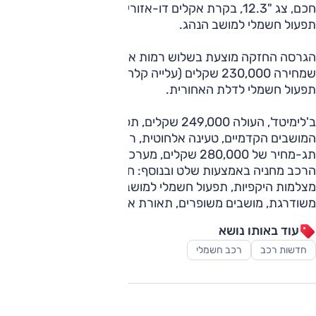
חכם, צג "12.3, בקרת אקלים דו-אזורית עם פתחי מיזוג מאחור,
תפעול חשמלי למושב הנהג.
הגרסה החזקה מוצעת בשלוש רמות אבזור. ב'אולטימייט',
שמחירה 230,000 שקלים (עלייה קלה ביחס לפרסטיג'), גם
תפעול חשמלי לדלת האחורית.
ב'לימיטד', העולה 249,000 שקלים, תפעול חשמלי ואוורור לשני
המושבים הקדמיים, טעינה אלחוטית, ריפוד עור. ב'עלית', עם
תג-מחיר של 280,000 שקלים, מערכת המסוגלת להוציא את
הרכב מחניה באמצעות שלט ובנוסף: חישוקי "20, גג זכוכית,
מצלמות היקפיות, תפעול חשמלי למושבים מאחור, מערכת שמע
משודרגת, מושבים משופרים, תאורת אווירה משתנה.
עוד באותו נושא
חדשות רכב
רכב חשמלי