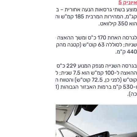
איוניק 5
מוצע בשתי גרסאות הנעה אחורית – בשתיהן אותו מומנט, 35.7
קג"מ, המהירות המרבית 185 קמ"ש והספק הטעינה המהירה
הוא 350 קילוואט.
לגרסה האחת 170 כ"ס ומשך ההאצה ל-100 קמ"ש הוא 8.5
שניות; לסוללה 63 קוט"ש (קטנה מהקודמת) והטווח המוצהר הוא
440 ק"מ.
בגרסה השנייה מנפק המנוע 229 כ"ס (12 כ"ס יותר) ומשך
ההאצה ל-100 קמ"ש הוא 7.5 שנית; לזו סוללה גדולה יותר 84
קוט"ש (לפני כן, 72.5 קוט"ש) והטווח המוצהר הוא 570 ק"מ
ו-530 ק"מ ברמות האבזור הגבוהות (451 ק"מ עד 481 ק"מ עד
כה).