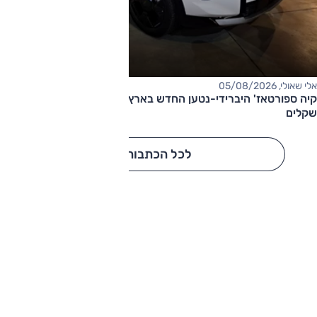
אלי שאולי, 05/08/2026
קיה ספורטאז' היברידי-נטען החדש בארץ – המחיר החל מ-220,000
שקלים
לכל הכתבות