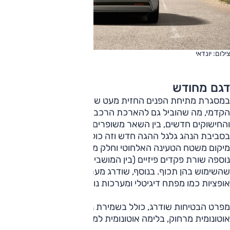
צילום: יונדאי
דגם מחודש
במסגרת מתיחת הפנים החזית מעט שונתה, בעיקר הפגוש
הקדמי, מה שהוביל גם להארכת הרכב ב-2 ס"מ, ל-465.5 ס"מ,
והחישוקים חדשים, בין השאר משופרים בהקשר האווירודינמי.
בסביבת הנהג גלגל ההגה חדש וזה כולל תאורת לד במרכזו,
מיקום משטח הטעינה האלחוטי וחלק מהפקדים שופרו, ובעיקר
נוספה שורת פקדים פיזיים (בין המושבים) השולטים במערכות
שהשימוש בהן תכוף. בנוסף, שודרג מערך המולטימדיה, ונוספו
אופציות כמו מפתח דיגיטלי ומערכות נוספות.
מפרט הבטיחות שודרג, כולל בשמירת נתיב הנסיעה, גם חניה
אוטונומית מרחוק, בלימה אוטונומית למניעת תאונות בחניה.