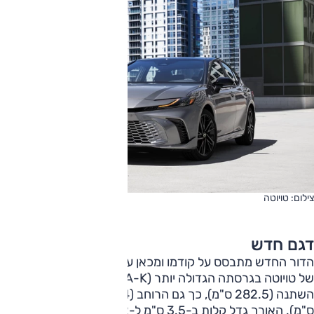
צילום: טויוטה
דגם חדש
הדור החדש מתבסס על קודמו ומכאן על הפלטפורמה המודולרית
של טויוטה בגרסתה הגדולה יותר (TNGA-K). בסיס הגלגלים לא
השתנה (282.5 ס"מ), כך גם הרוחב (184 ס"מ) והגובה (145
ס"מ). האורך גדל קלות ב-3.5 ס"מ ל-492 ס"מ, ונפח תא המטען