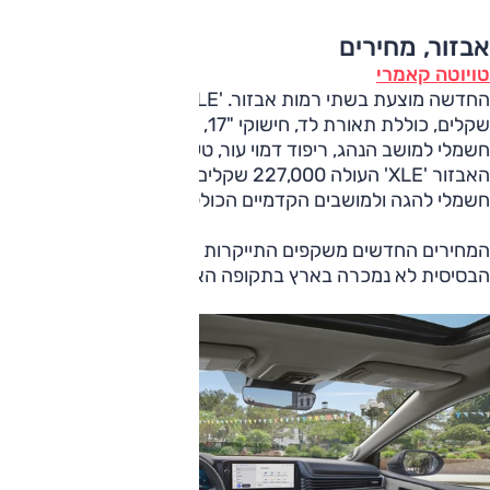
אבזור, מחירים
טויוטה קאמרי
החדשה מוצעת בשתי רמות אבזור. 'LE', שמחירה 210,000
שקלים, כוללת תאורת לד, חישוקי "17, מפתח חכם, תפעול
חשמלי למושב הנהג, ריפוד דמוי עור, טעינה אלחוטית. ברמת
האבזור 'XLE' העולה 227,000 שקלים, גם חישוקי "18, תפעול
חשמלי להגה ולמושבים הקדמיים הכוללים אוורור, ריפוד עור.
המחירים החדשים משקפים התייקרות קלה, רמת האבזור
הבסיסית לא נמכרה בארץ בתקופה האחרונה.