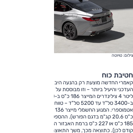
צילום: טויוטה
חטיבת כוח
קאמרי החדשה מוצעת רק בהנעה היברידית – כעת בדור 5
העדכני והיעיל ביותר – וזו מבוססת על מנוע בנזין אטמוספרי 2.5
ליטר 4 צילינדרים המייצר 186 כ"ס ב-6000 סל"ד ו-22.5 קג"מ
ב-3400 סל"ד עד 5200 סל"ד – טווח פעולה ייחודי למנוע
אטמוספרי. המנוע החשמלי מייצר 136 כ"ס ו-21.2 קג"מ (118
כ"ס 20.6 קג"מ בדגם הפורש). ההספק הכולל בקאמרי החדשה
185 כ"ס או 227 כ"ס ברמת האבזור הגבוהה יותר (218 כ"ס
קודם לכן). כתוצאה מכך, משך התאוצה מ-0 ל-100 קמ"ש כעת