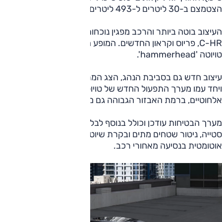
הצטמצם ב-30 ליטרים ל-493 ליטרים.
העיצוב בוטה ביותר והרכב מפגין נוכחות רבה מאוד, קרוב לזה של
C-HR, פריוס וקראון החדשים. המופע העיצובי הזה נקרא על-ידי
טויוטה 'hammerhead'.
עיצוב חדש גם בסביבת הנהג, הצג המרכזי גדול למדי ("12.3),
ויחד עמו מערך התפעול החדש של טויוטה, ממשקי קישור
אלחוטיים, ברמת האבזור הגבוהה גם מחוונים מוקרנים חדשים.
מערך הבטיחות עודכן וכולל בנוסף לבלימה אוטונומית, תיקון
סטייה, ניטור שטחים מתים ובקרת שיוט אדפטיבית גם האטה
אוטומטית בנסיעה מאחורי רכב.