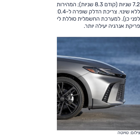
7.2 שניות (קודם 8.3 שניות); המהירות המרבית, 180 קמ"ש,
ללא שינוי. צריכת הדלק שופרה ל-20.4 ק"מ/ל' (18.5 ק"מ/ל'
לפני כן). למערכת החשמלית סוללת ליתיום יון חדשה, עם יכולת
פריקת אנרגיה יעילה יותר.
צילום: טויוטה