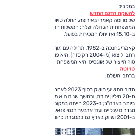
במקביל
להשקת הדגם החדש
של טויוטה קאמרי באירופה, החלה טויוטה ישראל בשיווק
המשפחתית הגדולה שלה; המשלוח הראשון יגיע לישראל
ב-15.10 ואז יחלו המכירות בפועל.
קאמרי נחנכה ב-1982, תחילה עם 'גוף צר', מ-1991 נוסף 'גוף
רחב' ליצוא (מ-2004 רק כזה), היא פונה בעיקר לארה"ב, ואחרי
סוף הייצור של אוונסיס, היא המשפחתית הגדולה של
טויוטה
ברחבי העולם.
הדור התשיעי הושק בסוף 2023 לאחר מכירות של למעלה
מ-20 מיליון יחידת, ובמשך שנים היא מכונית הנוסעים הנמכרת
ביותר בארה"ב; ב-2023 הייתה במקום השמיני לאחר שלושה
טנדרים ענקיים ועוד ארבעה דגמי פנאי. דגם זה הושק בישראל
ב-2001 ושווק בארץ גם במסגרת כהונתו של הדור הפורש.