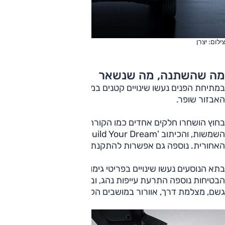
צילום: יצרן
מה שהשתנה, מה שנשאר
במתיחת הפנים נעשו שינויים קטנים במרכיבי העיצוב בחוץ ומפרט
האבזור שופר.
בחוץ הושחרו חלקים אחדים כמו הקורה האחורית ומסגרות
השמשות, והכיתוב 'Build Your Dream' הורד מהדלת
האחורית. נוספה גם אפשרות להתקנת וו גרירה.
בתא הנוסעים נעשו שינויים בפריטי גימור ובגוונים. במפרט
הבטיחות נוספה התרעת עייפות נהג, ובאבזור כעת גם חיישן
גשם, מצלמת דרך, אוורור במושבים הקדמיים.