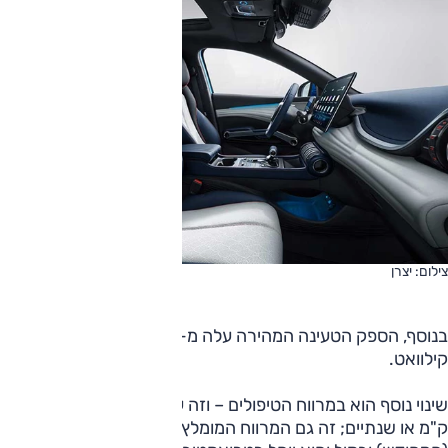
צילום: יצרן
בנוסף, הספק הטעינה המהירה עלה מ-88 קילוואט ל-110
קילוואט.
שינוי נוסף הוא במרווח הטיפולים – וזה עומד כעת על 30,000
ק"מ או שנתיים; זה גם המרווח המומלץ בסיל U, בטאנג