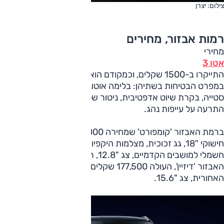
צילום: יצרן
רמות אבזור, מחירים
מחירי
אטו 3
התייקרו ב-1500 שקלים, וכמקודם הוא מוצע בשתי רמות אבזור.
במפרט הבטיחות בשתיהן: בלימה אוטונומית גם לאחור, תיקון
סטייה, בקרת שיוט אדפטיבית, ניטור שטחים מתים, כאמור גם
התרעה על עייפות נהג.
ברמת האבזור 'קומפורט' שמחירה 170,000 שקלים: תאורת לד,
חישוקי "18, גג זכוכית, מצלמות היקפיות, מפתח חכם, תפעול
חשמלי למושבים הקדמיים, צג "12.8, ריפוד דמוי עור. ברמת
האבזור 'דיזיין', העולה 177,500 שקלים, גם תפעול חשמלי לדלת
האחורית, צג "15.6.