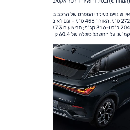
(המחודש) ובסיל והוא יוחל רטרואקטיבית לכל הרכבים שנמכרו.
אין שינויים בעיקרי המפרט של הרכב בממדים – בסיס גלגלים של
272 ס"מ, האורך 456 ס"מ – וגם לא במפרט הטכני: ההספק
204 כ"ס ו-31.6 קג"מ; הביצועים 7.3 שניות ל-100 ועד ל-160
קמ"ש; על החשמל סוללה של 60.4 קוט"ש וטווח של 420 ק"מ.