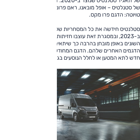
של תאגיד סטלנטיס שנוצר ב-2020. דגם זה משרת עוד מותגים
של סטנלטיס – אופל מובאנו, ראם פרומסטאר – כמו-גם את
טויוטה: הדגם פרו מקס.
סטלנטיס חידשה את כל המסחריות שלה ומשל כל המותגים
ב-2023, ובמסגרת זאת עוצבו חזיתות הדגמים של המותגים
השונים באופן מובחן בהרבה כך שיתאימו לקו המאפיין את
הדגמים האחרים שלהם. הדגם המחודש מוצע כעת גם עם דיפון
חדש לתא המטען או לחלל הנוסעים בגרסאות היקרות יותר.