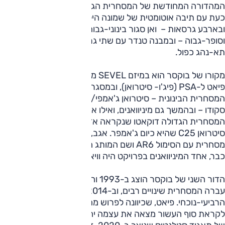
המהדורה המחודשת של המסחרית הגדולה בוקסר. הרכב מוצע
כעת עם תיבה אוטומטית של שמונה הילוכים במבנה ואן (משלוח)
ובארבע גרסאות – ואן סגור בינוני-גבוה, ארוך-גבוה, סופר-ארוך
וסופר-גבוה – ובמבנה טנדר עם שתי גרסאות: תא-נהג יחיד,
תא-נהג כפול.
מקורו של בוקסר הוא במיזם SEVEL מתחילת שנות השמונים בין
פיאט ל-PSA (פיג'ו- סיטרואן), ובמסגרתו פיתחו הצרפתים את
המסחרית הבינונית – סיטרואן ג'אמפי/פיג'ו אקספרט, גם פיאט
סקודו – ובהמשך גם מיניוואנים, ואילו אנשי פיאט הציגו את
המסחרית הגדולה דוקאטו שנקראה אז פיג'ו J5 וכיום בוקסר, גם
סיטרואן C25 שהיא כיום ג'אמפר. אגב, במסגרת זאת הייתה
מסחרית עם הסימול AR6 ושם המותג היה... אלפא רומיאו. ואם
כבר, אחד המיניוואנים בפרויקט היה וויאג'ר. של לנצ'יה.
הדור השני של בוקסר הוצג ב-1993 והשלישי ב-2006. מאז
עברה המסחרית שינויים רבים, וב-2014 הוצג הדור
הרביעי-נוכחי. פיאט, שכיוונה לפרוש מהשותפות עם PSA
לקראת סוף העשור מצאה את עצמה יחד איתה באותה מסגרת