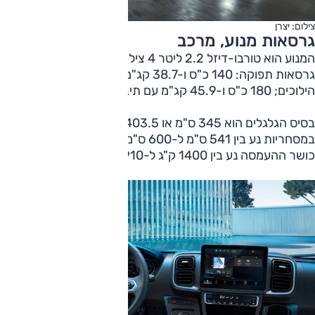
צילום: יצרן
גרסאות מנוע, מרכב
המנוע הוא טורבו-דיזל 2.2 ליטר 4 צילינדרים וזה מוצע בשתי
גרסאות תפוקה: 140 כ"ס ו-38.7 קג"מ עם תיבה ידנית 6
הילוכים; 180 כ"ס ו-45.9 קג"מ עם תיבה אוטומטית 8 הילוכים.
בסיס הגלגלים הוא 345 ס"מ או 403.5 ס"מ, וממד האורך
במסחריות נע בין 541 ס"מ ל-600 ס"מ ובטנדר עד 636 ס"מ.
כושר ההעמסה נע בין 1400 ק"ג ל-1910 ק"ג.