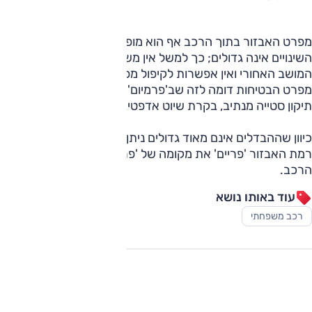
מפרט האבזור בתוך הרכב אף הוא מופחת וגם בהקשר זה
השינויים אינה גדולים; כך למשל אין משענת יד מתקפלת במרכז
המושב האחורי ואין אפשרות לקיפול מפוצל של משענת הגב.
מפרט הבטיחות דומה לזה שב'פרמיום' וכולל בלימה אוטונומית,
תיקון סטייה מנתיב, בקרת שיוט אדפטיבית ועוד.
כיוון שההבדלים אינם מאוד גדולים ניתן להניח שבהמשך תתפוס
רמת האבזור 'פריים' את מקומה של 'פרמיום' במדרג ההיצע של
הרכב.
עוד באותו נושא
רכב משפחתי