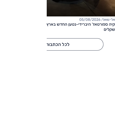
אלי שאולי, 05/08/2026
קיה ספורטאז' היברידי-נטען החדש בארץ – המחיר החל מ-220,000
שקלים
לכל הכתבות