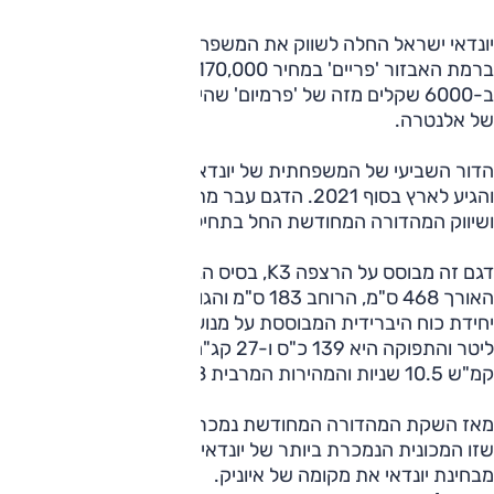
יונדאי ישראל החלה לשווק את המשפחתית ההיברידית אלנטרה
ברמת האבזור 'פריים' במחיר 170,000 שקלים. מחיר זה נמוך
ב-6000 שקלים מזה של 'פרמיום' שהייתה עד כה הזולה בהיצע
של אלנטרה.
הדור השביעי של המשפחתית של יונדאי הושק בתחילת 2020
והגיע לארץ בסוף 2021. הדגם עבר מתיחת פנים בתחילת 2023
ושיווק המהדורה המחודשת החל בתחילת 2024.
דגם זה מבוסס על הרצפה K3, בסיס הגלגלים הוא 272 ס"מ,
האורך 468 ס"מ, הרוחב 183 ס"מ והגובה 142 ס"מ. על ההנעה
יחידת כוח היברידית המבוססת על מנוע בנזין אטמוספרי 1.6
ליטר והתפוקה היא 139 כ"ס ו-27 קג"מ, משך ההאצה ל-100
קמ"ש 10.5 שניות והמהירות המרבית 178 קמ"ש.
מאז השקת המהדורה המחודשת נמכרו ממנה 8369 יחידות, כך
שזו המכונית הנמכרת ביותר של יונדאי השנה, ממלאת באופן זה
מבחינת יונדאי את מקומה של איוניק.