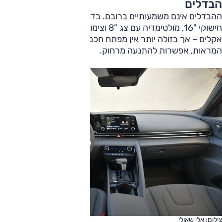
הבדלים
ההבדלים אינם משמעותיים ברובם. בדומה ל'פרמיום' גם ל'פריים'
חישוקי "16, מולטימדיה עם צג "8 וצימוד סלולרי, גם בקרת
אקלים – אך בזולה יותר אין מפתח חכם, תאורת איתות בבתי
המראות, אפשרות להתנעה מרחוק.
צילום: אלי שאולי