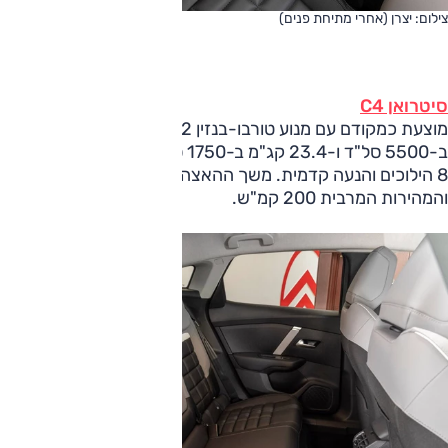
צילום: יצרן (אחרי מתיחת פנים)
סיטרואן C4
מוצעת כמקודם עם מנוע טורבו-בנזין 1.2 ליטר המייצר 130 כ"ס
ב-5500 סל"ד ו-23.4 קג"מ ב-1750 סל"ד, תיבה אוטומטית עם
8 הילוכים והנעה קדמית. משך ההאצה ל-100 קמ"ש 9.4 שניות
והמהירות המרבית 200 קמ"ש.