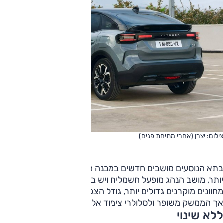
צילום: יצרן (אחרי מתיחת פנים)
בתא הנוסעים מושבים חדשים במבנה משופר ובריפוד מהודר
יותר, מושב הנהג מופעל חשמלית ויש בו עיסוי. בסביבת הנהג
מחוונים מוקרנים גדולים יותר, גודל הצג המרכזי כקודמו ("10),
אך הממשק משופר ולסלולרי צימוד אלחוטי וטעינה אלחוטית.
ללא שינוי