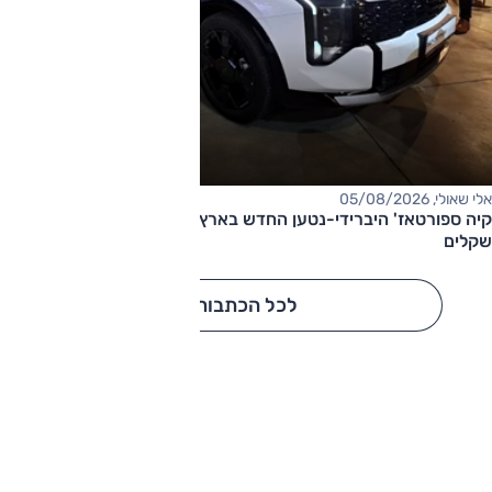
אלי שאולי, 05/08/2026
קיה ספורטאז' היברידי-נטען החדש בארץ – המחיר החל מ-220,000
שקלים
לכל הכתבות