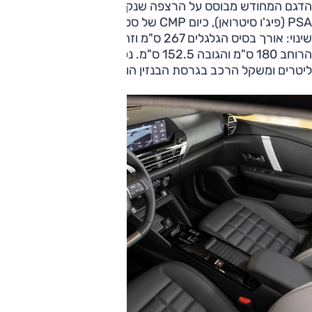
הדגם המחודש מבוסס על הרצפה שנקראה EMP1 ומקורה ב-
PSA (פיג'ו סיטרואן), כיום CMP של סטלנטיס. הממדים ללא
שינוי: אורך בסיס הגלגלים 267 ס"מ וזה של המרכב 435 ס"מ,
הרוחב 180 ס"מ והגובה 152.5 ס"מ. נפח תא המטען 380
ליטרים ומשקל הרכב בגרסת הבנזין הוא 1278 ק"ג.