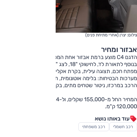
צילום: יצרן (אחרי מתיחת פנים)
אבזור ומחיר
הדגם C4 מוצע ברמת אבזור אחת המכונה 'מקס', ובמפרט,
בנוסף לתאורת לד, לחישוקי "18, לצג "10 ולטעינה אלחוטית, גם
מפתח חכם, תצוגה עילית, בקרת אקלים מפוצלת. במפרט
מערכות הבטיחות: בלימה אוטונומית, תיקון סטייה מנתיב ושמירת
הרכב במרכזו, ניטור שטחים מתים, בקרת שיוט אדפטיבית.
המחיר החל מ-155,000 שקלים, ול-C4 אחריות ל-5 שנים או
120,000 ק"מ.
עוד באותו נושא
רכב חשמלי
רכב משפחתי