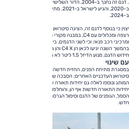
. דגם זה נחנך ב-2004, הדור השלישי-נוכחי שלו הושק
ב-2020, והגיע לישראל ב-2021. מתיחת הפנים ל-C4 הוכרזה
ב-2024.
יצוין כי בנוסף לדגם זה, הציגה סיטרואן ב-2021 את C4 X החולק
רצפה ומכלולים עם C4, במבנה מקורי המשלב עיצוב האצ'בק
ומרכיבי רכב פנאי, וכי לשני הדגמים, בין השאר, גרסה חשמלית.
בהמשך השנה יגיעו לכאן הן C4 X והן גרסאות אלה. במסגרת
חידוש הדגם, מנוע הדיזל 1.5 ליטר לא מוצע יותר.
עם שינוי
במסגרת מתיחת הפנים, החזית חדשה, דומה לזו של דגמי
סיטרואן העדכניים האחרים; הסבכה שונה, הלוגו הוא החדש של
המותג ונוספו לאלה גם יחידות תאורה עכשוויות בלד. מאחור
יחידות התאורה חדשות אף הן, והוחלפו מרכיבי עיצוב נוספים:
הסמל, הגופנים של הדגם וסימול הגרסה. לחישוקי ה-"18 עיצוב
חדש.